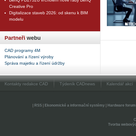
Creative Pro
Digitalizace staveb 2026: od skenu k BIM
modelu
Partneři
webu
CAD programy 4M
Plánování a řízení výroby
Správa majetku a řízení údržby
Kontakty redakce CAD
Týdeník CADnews
Kalendář akcí
|
RSS
|
Ekonomické a informační systémy
|
Hardware forum
Tvorba webovýc