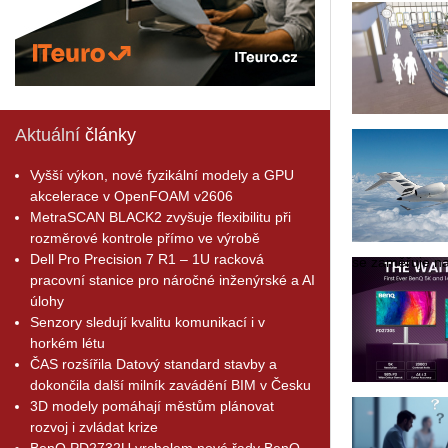
Aktuální
články
Vyšší výkon, nové fyzikální modely a GPU
akcelerace v OpenFOAM v2606
MetraSCAN BLACK2 zvyšuje flexibilitu při
rozměrové kontrole přímo ve výrobě
Dell Pro Precision 7 R1 – 1U racková
se za­mě­řu­je na 
pracovní stanice pro náročné inženýrské a AI
úlohy
Senzory sledují kvalitu komunikací i v
horkém létu
ČAS rozšířila Datový standard stavby a
dokončila další milník zavádění BIM v Česku
3D modely pomáhají městům plánovat
rozvoj i zvládat krize
BenQ PD2732U vrcholem nové řady BenQ