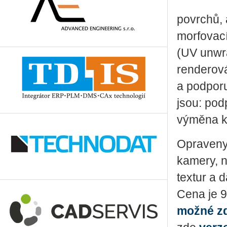
povrchů, 
morfovací
(UV unwra
renderová
a podporu
jsou: po
výměna ko
Opraveny 
kamery, n
textur a d
Cena je 9
možné z