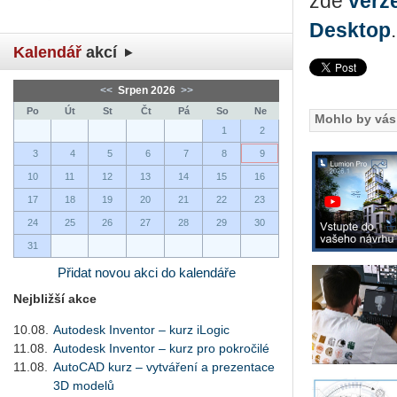
zde
verze
Desktop
.
Kalendář
akcí
<<
Srpen 2026
>>
Po
Út
St
Čt
Pá
So
Ne
Mohlo by vás 
1
2
3
4
5
6
7
8
9
10
11
12
13
14
15
16
17
18
19
20
21
22
23
24
25
26
27
28
29
30
31
Přidat novou akci do kalendáře
Nejbližší akce
10.08.
Autodesk Inventor – kurz iLogic
11.08.
Autodesk Inventor – kurz pro pokročilé
11.08.
AutoCAD kurz – vytváření a prezentace
3D modelů