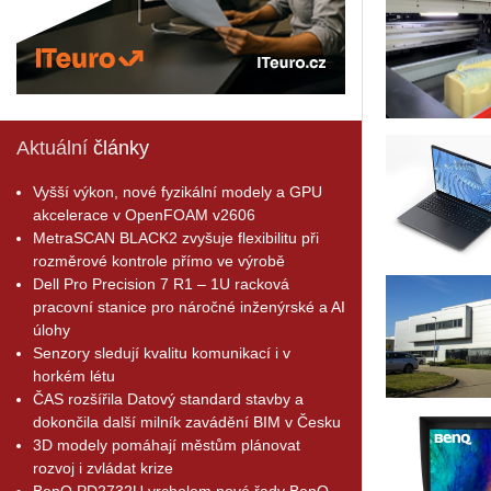
Aktuální
články
Vyšší výkon, nové fyzikální modely a GPU
akcelerace v OpenFOAM v2606
MetraSCAN BLACK2 zvyšuje flexibilitu při
rozměrové kontrole přímo ve výrobě
Dell Pro Precision 7 R1 – 1U racková
pracovní stanice pro náročné inženýrské a AI
úlohy
Senzory sledují kvalitu komunikací i v
horkém létu
ČAS rozšířila Datový standard stavby a
dokončila další milník zavádění BIM v Česku
3D modely pomáhají městům plánovat
rozvoj i zvládat krize
BenQ PD2732U vrcholem nové řady BenQ