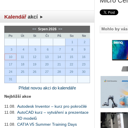
Micro Cen
Kalendář
akcí
Mohlo by vás 
<<
Srpen 2026
>>
Po
Út
St
Čt
Pá
So
Ne
1
2
3
4
5
6
7
8
9
10
11
12
13
14
15
16
17
18
19
20
21
22
23
24
25
26
27
28
29
30
31
Přidat novou akci do kalendáře
Nejbližší akce
11.08.
Autodesk Inventor – kurz pro pokročilé
11.08.
AutoCAD kurz – vytváření a prezentace
3D modelů
11.08.
CATIA V5 Summer Training Days