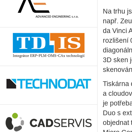
Na trhu j
např. Zeu
da Vinci
rozlišení
diagonáln
3D sken j
skenování
Tiskárna 
a cloudov
je potřeb
Duo s ext
objednat 