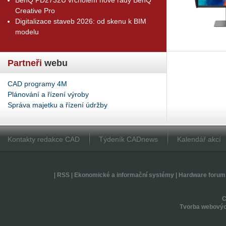
Creative Pro
Digitalizace staveb 2026: od skenu k BIM
modelu
Partneři
webu
CAD programy 4M
Plánování a řízení výroby
Správa majetku a řízení údržby
Kontakty redakce CAD
Týdeník CADnews
Kalendář akcí
|
RSS
|
Ekonomické a informační systémy
|
Hardware forum
Tvorba webovýc