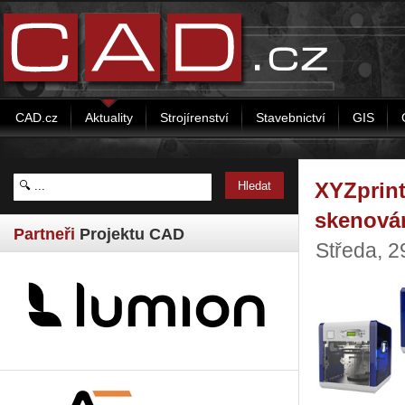
CAD.cz
Aktuality
Strojírenství
Stavebnictví
GIS
XYZprint
skenová
Partneři
Projektu CAD
Středa, 2