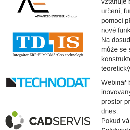
vztahuje 
určení, f
pomoci př
nové funk
Na dosud 
může se s
konstrukt
teoretický
Webinář b
inovovaný
prostor p
dnes.
Pokud vás