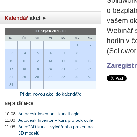
Solidwork
o bezplat
Kalendář
akcí
vašem oko
Webinář s
<<
Srpen 2026
>>
Po
Út
St
Čt
Pá
So
Ne
hodin v č
1
2
(Solidwor
3
4
5
6
7
8
9
10
11
12
13
14
15
16
Zaregist
17
18
19
20
21
22
23
24
25
26
27
28
29
30
31
Přidat novou akci do kalendáře
Nejbližší akce
10.08.
Autodesk Inventor – kurz iLogic
11.08.
Autodesk Inventor – kurz pro pokročilé
11.08.
AutoCAD kurz – vytváření a prezentace
3D modelů