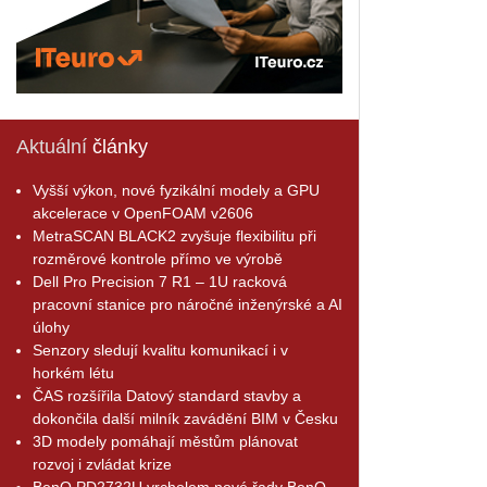
Aktuální
články
Vyšší výkon, nové fyzikální modely a GPU
akcelerace v OpenFOAM v2606
MetraSCAN BLACK2 zvyšuje flexibilitu při
rozměrové kontrole přímo ve výrobě
Dell Pro Precision 7 R1 – 1U racková
pracovní stanice pro náročné inženýrské a AI
úlohy
Senzory sledují kvalitu komunikací i v
horkém létu
ČAS rozšířila Datový standard stavby a
dokončila další milník zavádění BIM v Česku
3D modely pomáhají městům plánovat
rozvoj i zvládat krize
BenQ PD2732U vrcholem nové řady BenQ