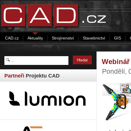
CAD.cz
Aktuality
Strojírenství
Stavebnictví
GIS
Webinář 
Pondělí, 
Partneři
Projektu CAD