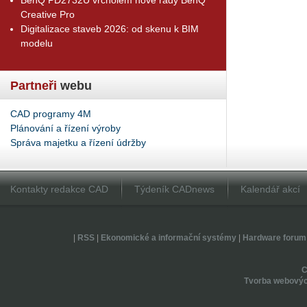
Creative Pro
Digitalizace staveb 2026: od skenu k BIM
modelu
Partneři
webu
CAD programy 4M
Plánování a řízení výroby
Správa majetku a řízení údržby
Kontakty redakce CAD
Týdeník CADnews
Kalendář akcí
|
RSS
|
Ekonomické a informační systémy
|
Hardware forum
Tvorba webovýc