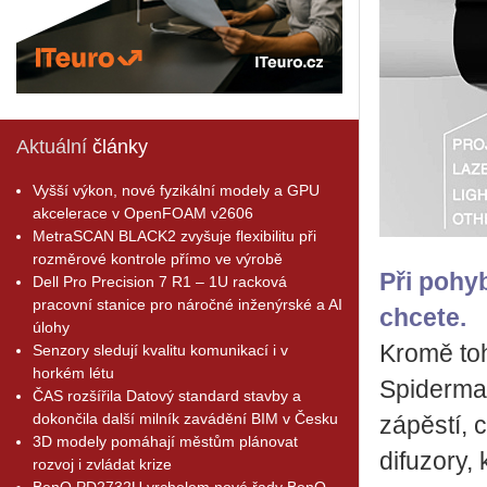
Aktuální
články
Vyšší výkon, nové fyzikální modely a GPU
akcelerace v OpenFOAM v2606
MetraSCAN BLACK2 zvyšuje flexibilitu při
rozměrové kontrole přímo ve výrobě
Při pohy
Dell Pro Precision 7 R1 – 1U racková
pracovní stanice pro náročné inženýrské a AI
chcete.
úlohy
Kromě toh
Senzory sledují kvalitu komunikací i v
horkém létu
Spiderman
ČAS rozšířila Datový standard stavby a
dokončila další milník zavádění BIM v Česku
zápěstí, 
3D modely pomáhají městům plánovat
difuzory,
rozvoj i zvládat krize
BenQ PD2732U vrcholem nové řady BenQ