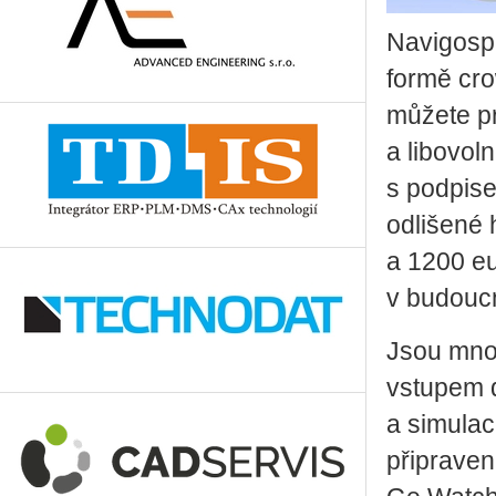
Navigosp
formě cr
můžete pro
a libovol
s podpis
odlišené 
a 1200 eu
v budoucn
Jsou mnoh
vstupem d
a simulac
připraven