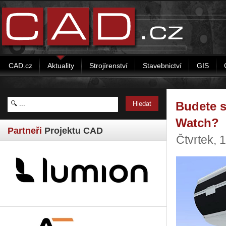
CAD.cz
Aktuality
Strojírenství
Stavebnictví
GIS
Budete s
Watch?
Partneři
Projektu CAD
Čtvrtek, 