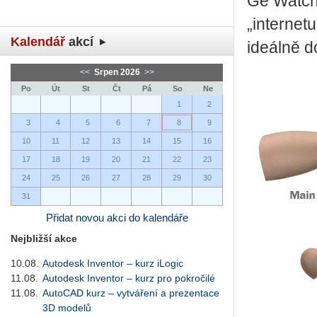
Ge Watch 
„internetu
Kalendář
akcí
ideálně d
<<
Srpen 2026
>>
Po
Út
St
Čt
Pá
So
Ne
1
2
3
4
5
6
7
8
9
10
11
12
13
14
15
16
17
18
19
20
21
22
23
24
25
26
27
28
29
30
31
Přidat novou akci do kalendáře
Nejbližší akce
10.08.
Autodesk Inventor – kurz iLogic
11.08.
Autodesk Inventor – kurz pro pokročilé
11.08.
AutoCAD kurz – vytváření a prezentace
3D modelů