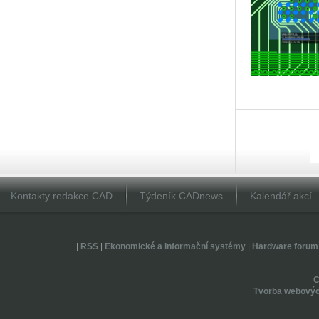
Kontakty redakce CAD
Týdeník CADnews
Kalendář akcí
|
RSS
|
Ekonomické a informační systémy
|
Hardware forum
Tvorba webovýc