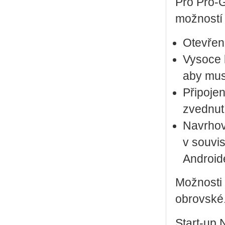
Pro Pro-
možností .
Otevřen
Vysoce k
aby muse
Připojen
zvednut
Navrhov
v souvis
Android
Možnosti 
obrovské
Start-up 