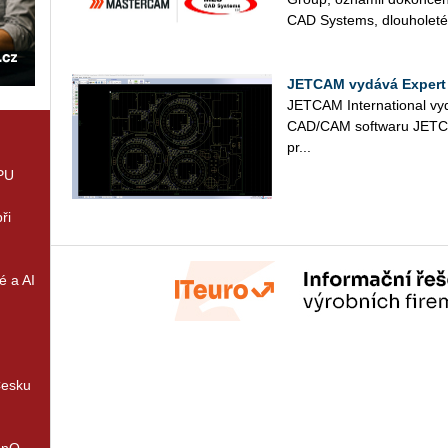
CAD Sys­tems, dlou­ho­le­té­
JETCAM vydává Expert
JET­CAM In­ter­nati­o­nal v
CAD/CAM soft­wa­ru JET­CAM 
pr...
GPU
ři
é a AI
Česku
enQ