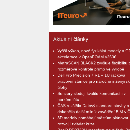
Aktuální
články
Vyšší výkon, nové fyzikální modely a 
akcelerace v OpenFOAM v2606
MetraSCAN BLACK2 zvyšuje flexibilitu p
rozměrové kontrole přímo ve výrobě
Dell Pro Precision 7 R1 – 1U racková
pracovní stanice pro náročné inženýrsk
úlohy
Senzory sledují kvalitu komunikací i v
horkém létu
ČAS rozšířila Datový standard stavby a
dokončila další milník zavádění BIM v 
3D modely pomáhají městům plánovat
rozvoj i zvládat krize
BenQ PD2732U vrcholem nové řady B