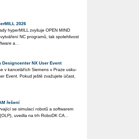
erMILL 2026
dy hy­per­MILL zvy­šu­je OPEN MIND
 vy­tvá­ře­ní NC pro­gra­mů, tak spo­leh­li­vost
t­ware a...
a Designcenter NX User Event
e v kan­ce­lá­řích Sie­­mens v Praze usku­
ser Event. Pokud ještě zva­žu­je­te účast,
AM řešení
a­jí­cí se si­mu­la­cí ro­bo­tů a soft­wa­rem
­ní (OLP), uved­la na trh Ro­boDK CA...