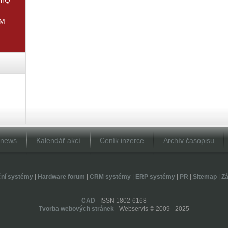
IM
Dnews
Kalendář akcí
Ceník inzerce
Archív časopisu
ční systémy
|
Hardware forum
|
CRM systémy
|
ERP systémy
|
PR
|
Sitemap
|
Zá
CAD
- ISSN 1802-6168
Tvorba webových stránek
- Webservis © 2009 - 2025