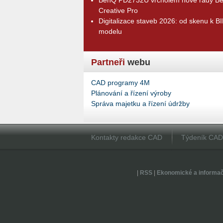
Creative Pro
Digitalizace staveb 2026: od skenu k B
modelu
Partneři
webu
CAD programy 4M
Plánování a řízení výroby
Správa majetku a řízení údržby
Kontakty redakce CAD
Týdeník CA
|
RSS
|
Ekonomické a informa