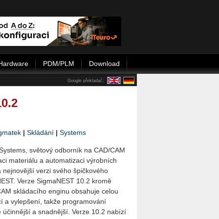
Hardware
PDM/PLM
Download
Google překladač:
0.2
gmatek
|
Skládání
|
Systems
Systems, světový odborník na CAD/CAM
aci materiálu a automatizaci výrobních
 nejnovější verzi svého špičkového
EST. Verze SigmaNEST 10.2 kromě
M skládacího enginu obsahuje celou
í a vylepšení, takže programování
je účinnější a snadnější. Verze 10.2 nabízí