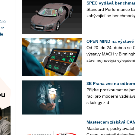
SPEC vydává benchmar
Stan­dard Per­for­man­ce Ev
za­bý­va­jí­cí se ben­chmar­ky
ilé
urz
le
OPEN MIND na výstavě
Od 20. do 24. dubna se OP
vý­sta­vy MACH v Bir­ming
sta­ví nej­no­věj­ší vy­lep­še­ní
3E Praha zve na odborn
Přijď­te pro­zkou­mat nej­no­
ra­ci pro mo­der­ní vzdě­lá­v
s ko­le­gy z d...
Mastercam získává CA
Mas­ter­cam, po­sky­to­va­t
Group, ozná­mil do­kon­če­ní