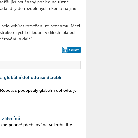
možňující současný pohled na různé
ádat díly do rozdělených oken a na jiné
muselo vybírat rozvržení ze seznamu. Mezi
trukce, rychlé hledání v dílech, plátech
děrování, a další.
Sdílet
l globální dohodu se Stäubli
­bo­tics po­de­psa­ly glo­bál­ní do­ho­du, je­
v Berlíně
e po­pr­vé před­sta­ví na ve­letr­hu ILA