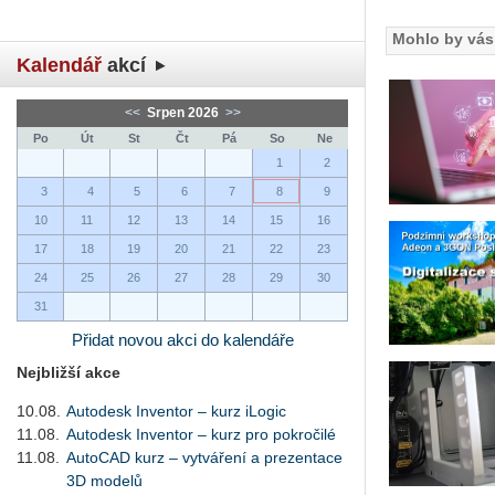
Mohlo by vás 
Kalendář
akcí
<<
Srpen 2026
>>
Po
Út
St
Čt
Pá
So
Ne
1
2
3
4
5
6
7
8
9
10
11
12
13
14
15
16
17
18
19
20
21
22
23
24
25
26
27
28
29
30
31
Přidat novou akci do kalendáře
Nejbližší akce
10.08.
Autodesk Inventor – kurz iLogic
11.08.
Autodesk Inventor – kurz pro pokročilé
11.08.
AutoCAD kurz – vytváření a prezentace
3D modelů