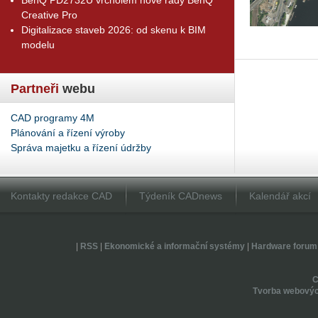
Creative Pro
Digitalizace staveb 2026: od skenu k BIM
modelu
Partneři
webu
CAD programy 4M
Plánování a řízení výroby
Správa majetku a řízení údržby
Kontakty redakce CAD
Týdeník CADnews
Kalendář akcí
|
RSS
|
Ekonomické a informační systémy
|
Hardware forum
Tvorba webovýc