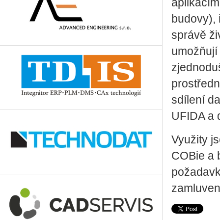
aplikacím
budovy), i
správě ži
umožňují 
zjednodu
prostředn
sdílení d
UFIDA a d
Využity j
COBie a b
požadavky
zamluvení