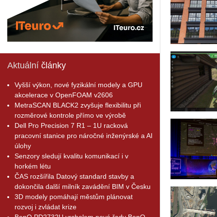
Aktuální
články
Vyšší výkon, nové fyzikální modely a GPU
akcelerace v OpenFOAM v2606
MetraSCAN BLACK2 zvyšuje flexibilitu při
rozměrové kontrole přímo ve výrobě
Dell Pro Precision 7 R1 – 1U racková
pracovní stanice pro náročné inženýrské a AI
úlohy
Senzory sledují kvalitu komunikací i v
horkém létu
ČAS rozšířila Datový standard stavby a
dokončila další milník zavádění BIM v Česku
3D modely pomáhají městům plánovat
rozvoj i zvládat krize
BenQ PD2732U vrcholem nové řady BenQ