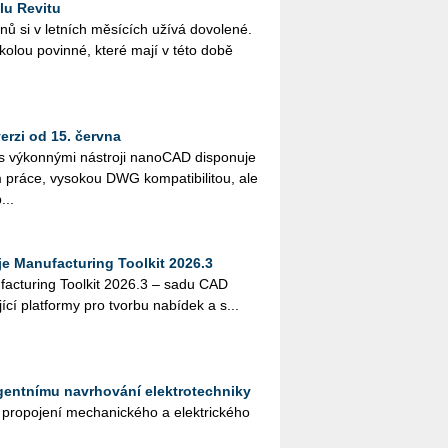
lu Revitu
­nů si v let­ních mě­sí­cích užívá do­vo­le­né.
ško­lou po­vin­né, které mají v této době
rzi od 15. června
vý­kon­ný­mi ná­stro­ji na­no­CAD dis­po­nu­je
ráce, vy­so­kou DWG kom­pa­ti­bi­li­tou, ale
...
 Manufacturing Toolkit 2026.3
actu­ring Tool­kit 2026.3 – sadu CAD
jí­cí plat­for­my pro tvor­bu na­bí­dek a s...
igentnímu navrhování elektrotechniky
ro­po­je­ní me­cha­nic­ké­ho a elek­tric­ké­ho