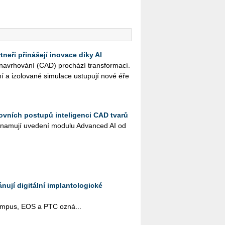
neři přinášejí inovace díky AI
na­vr­ho­vá­ní (CAD) pro­chá­zí trans­for­ma­cí.
ní a izo­lo­va­né si­mu­la­ce ustu­pu­jí nové éře
ovních postupů inteligenci CAD tvarů
na­mu­jí uve­de­ní mo­du­lu Advan­ced AI od
ují digitální implantologické
pus, EOS a PTC ozná­...