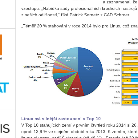
a zaznamenal, že 
vzestupu. „Nabídka sady profesionálních kreslicích nástroj
z našich odlišností,“ říká Patrick Sernetz z CAD Schroer.
„Téměř 20 % stahování v roce 2014 bylo pro Linux, což zn
Linux má silnější zastoupení v Top 10
V Top 10 stahujících zemí v prvním čtvrtletí roku 2014 si 26,
oproti 13,9 % ve stejném období roku 2013. K zemím, které