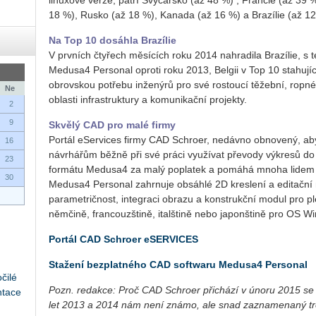
linuxové verze, patří Švýcarsko (až 48 %) , Francie (až 39
18 %), Rusko (až 18 %), Kanada (až 16 %) a Brazílie (až 12
Na Top 10 dosáhla Brazílie
V prvních čtyřech měsících roku 2014 nahradila Brazílie, 
Medusa4 Personal oproti roku 2013, Belgii v Top 10 stahujíc
obrovskou potřebu inženýrů pro své rostoucí těžební, ropné
Ne
oblasti infrastruktury a komunikační projekty.
2
9
Skvělý CAD pro malé firmy
Portál eServices firmy CAD Schroer, nedávno obnovený, aby
16
návrhářům běžně při své práci využívat převody výkresů d
23
formátu Medusa4 za malý poplatek a pomáhá mnoha lidem z
30
Medusa4 Personal zahrnuje obsáhlé 2D kreslení a editační n
parametričnost, integraci obrazu a konstrukční modul pro plec
němčině, francouzštině, italštině nebo japonštině pro OS W
Portál CAD Schroer eSERVICES
Stažení bezplatného CAD softwaru Medusa4 Personal
čilé
Pozn. redakce: Proč CAD Schroer přichází v únoru 2015 se z
ntace
let 2013 a 2014 nám není známo, ale snad zaznamenaný tr