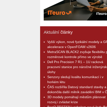
Aktuální
články
Vyšší výkon, nové fyzikální modely a 
akcelerace v OpenFOAM v2606
MetraSCAN BLACK2 zvyšuje flexibilitu p
rozměrové kontrole přímo ve výrobě
Dell Pro Precision 7 R1 – 1U racková
pracovní stanice pro náročné inženýrsk
úlohy
Senzory sledují kvalitu komunikací i v
horkém létu
ČAS rozšířila Datový standard stavby a
dokončila další milník zavádění BIM v 
3D modely pomáhají městům plánovat
rozvoj i zvládat krize
BenQ PD2732U vrcholem nové řady B