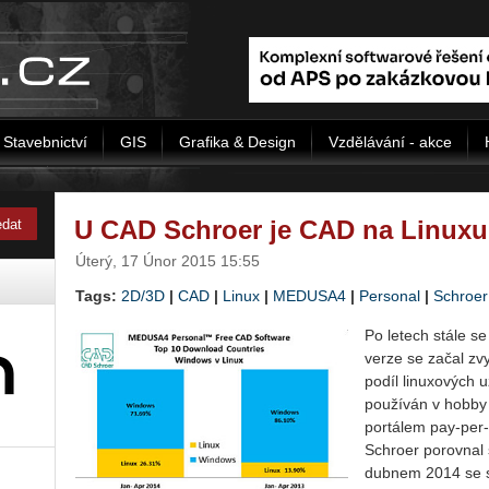
Stavebnictví
GIS
Grafika & Design
Vzdělávání - akce
U CAD Schroer je CAD na Linuxu
Úterý, 17 Únor 2015 15:55
Tags:
2D/3D
|
CAD
|
Linux
|
MEDUSA4
|
Personal
|
Schroer
Po letech stále s
verze se začal z
podíl linuxových 
používán v hobby 
portálem pay-per-
Schroer porovnal 
dubnem 2014 se s