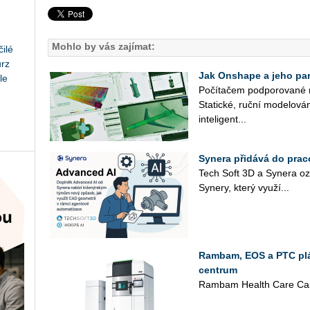
Mohlo by vás zajímat:
ilé
urz
Jak Onshape a jeho part
le
Po­čí­ta­čem pod­po­ro­va­né 
Sta­tic­ké, ruční mo­de­lo­vá­
in­te­li­gent­...
Synera přidává do prac
Tech Soft 3D a Sy­ne­ra oz
Sy­ne­ry, který vy­u­ží...
Rambam, EOS a PTC plán
centrum
Rambam Health Care Cam