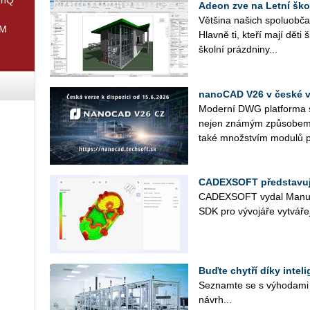
Adeon zve na Letní ško
Vět­ši­na na­šich spo­lu­ob­ča
IM
Hlav­ně ti, kteří mají děti 
škol­ní prázd­ni­ny...
nanoCAD V26 v české ve
Mo­der­ní DWG plat­for­ma s 
nejen zná­mým způ­so­bem p
také množ­stvím mo­du­lů p
CADEXSOFT představuje
CAD­EX­SOFT vydal Ma­nu­f
SDK pro vý­vo­já­ře vy­tvá­ře­
Buďte chytří díky intel
Se­znam­te se s vý­ho­da­mi p
ná­vr­h...