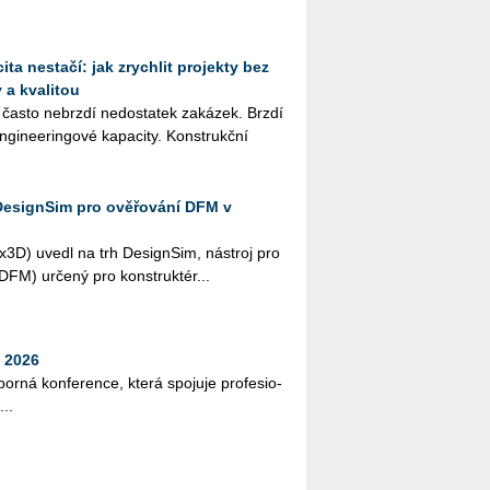
ta nestačí: jak zrychlit projekty bez
 a kvalitou
 často ne­brz­dí ne­do­sta­tek za­ká­zek. Brzdí
­gi­nee­rin­go­vé ka­pa­ci­ty. Kon­strukč­ní
DesignSim pro ověřování DFM v
­3D) uvedl na trh De­sign­Sim, ná­stroj pro
i (DFM) ur­če­ný pro kon­struk­té­r...
 2026
bor­ná kon­fe­ren­ce, která spo­ju­je pro­fe­si­o­
...