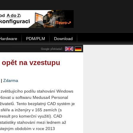
Hardware
PDM/PLM
Download
Google překladač:
 opět na vzestupu
|
Zdarma
e zvětšujícího podílu stahování Windows
vyšovat u softwaru Medusa4 Personal
uživatelů. Tento bezplatný CAD systém je
sféře a inženýry v 165 zemích (s
result pro komerční využití). CAD
statistiky stahování mezi lednem až
tejným obdobím v roce 2013