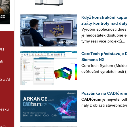
Když konstrukční kapaci
ztráty kontroly nad daty
Vý­rob­ní spo­leč­nos­ti dnes
je ne­do­sta­tek do­stup­né en
týmy řeší více pro­jek­tů...
GPU
CoreTech představuje 
Siemens NX
ři
Co­re­Tech Sys­tem (Mol­dex
ově­řo­vá­ní vy­ro­bi­tel­nos­t
é a AI
Pozvánka na CADfórum
CAD­fó­rum
je nej­vět­ší od­
ná­ly z ob­las­ti sta­veb­nic­tví
Česku
enQ