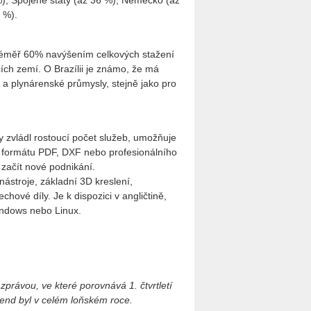
 %), Spojené státy (až 36 %), Německo (až
 %).
s téměř 60% navýšením celkových stažení
ích zemí. O Brazílii je známo, že má
 a plynárenské průmysly, stejně jako pro
 zvládl rostoucí počet služeb, umožňuje
o formátu PDF, DXF nebo profesionálního
ačít nové podnikání.
ástroje, základní 3D kreslení,
hové díly. Je k dispozici v angličtině,
indows nebo Linux.
právou, ve které porovnává 1. čtvrtletí
end byl v celém loňském roce.