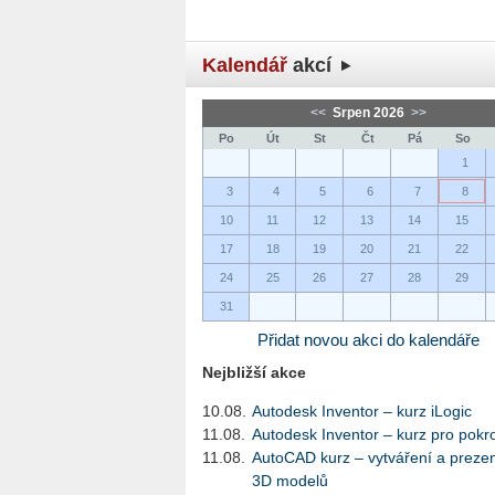
Kalendář
akcí
<<
Srpen 2026
>>
Po
Út
St
Čt
Pá
So
1
3
4
5
6
7
8
10
11
12
13
14
15
17
18
19
20
21
22
24
25
26
27
28
29
31
Přidat novou akci do kalendáře
Nejbližší akce
10.08.
Autodesk Inventor – kurz iLogic
11.08.
Autodesk Inventor – kurz pro pokro
11.08.
AutoCAD kurz – vytváření a preze
3D modelů