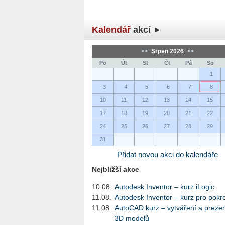
Kalendář
akcí
<<
Srpen 2026
>>
Po
Út
St
Čt
Pá
So
1
3
4
5
6
7
8
10
11
12
13
14
15
17
18
19
20
21
22
24
25
26
27
28
29
31
Přidat novou akci do kalendáře
Nejbližší akce
10.08.
Autodesk Inventor – kurz iLogic
11.08.
Autodesk Inventor – kurz pro pokro
11.08.
AutoCAD kurz – vytváření a preze
3D modelů