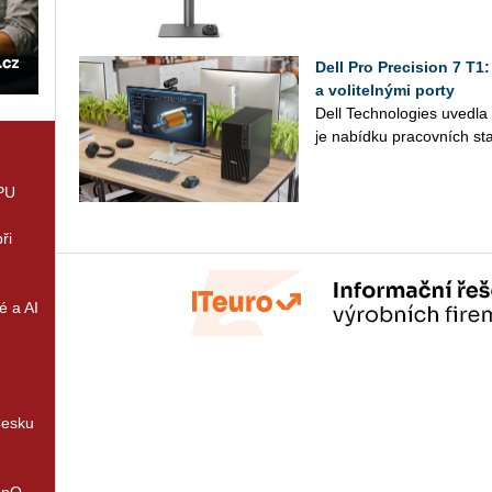
Dell Pro Precision 7 T1
a volitelnými porty
Dell Tech­no­lo­gies uved­l
je na­bíd­ku pra­cov­ních sta
GPU
ři
é a AI
Česku
enQ