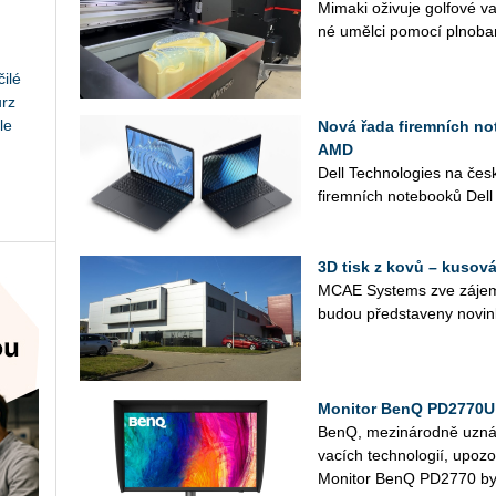
Mi­ma­ki oži­vu­je gol­fo­vé
né uměl­ci po­mo­cí pl­no­ba
ilé
urz
le
Nová řada firemních not
AMD
Dell Tech­no­lo­gies na čes
fi­rem­ních no­te­boo­ků Dell
3D tisk z kovů – kusová
MCAE Sys­tems zve zá­jem­
budou před­sta­ve­ny no­vin
Monitor BenQ PD2770U 
BenQ, me­zi­ná­rod­ně uzná­va
va­cích tech­no­lo­gií, upo­z
Mo­ni­tor BenQ PD2770 byl