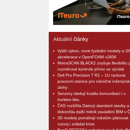
Aktuální
články
Vyšší výkon, nové fyzikální modely a 
akcelerace v OpenFOAM v2606
MetraSCAN BLACK2 zvyšuje flexibilitu p
rozměrové kontrole přímo ve výrobě
Dell Pro Precision 7 R1 – 1U racková
pracovní stanice pro náročné inženýrsk
úlohy
Senzory sledují kvalitu komunikací i v
horkém létu
ČAS rozšířila Datový standard stavby a
dokončila další milník zavádění BIM v 
3D modely pomáhají městům plánovat
rozvoj i zvládat krize
BenQ PD2732U vrcholem nové řady B