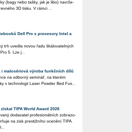
 vaky (bagy nebo tašky, jak je libo) na­vr­že­
­rev­né­ho 3D tisku. V rámci ...
ebooků Dell Pro s procesory Intel a
ký trh uved­la novou řadu šká­lo­va­tel­ných
 Pro 5. Lze j...
 i malosériová výroba funkčních dílů
ce na od­bor­ný se­mi­nář, na kte­rém
­ky v tech­no­lo­gii Laser Pow­der Bed Fus...
získal TIPA World Award 2026
­ný do­da­va­tel pro­fe­si­o­nál­ních zob­ra­zo­
orňuje na zisk pres­tiž­ní­ho oce­ně­ní TIPA.
...