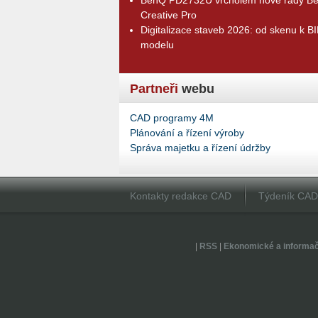
Creative Pro
Digitalizace staveb 2026: od skenu k B
modelu
Partneři
webu
CAD programy 4M
Plánování a řízení výroby
Správa majetku a řízení údržby
Kontakty redakce CAD
Týdeník CA
|
RSS
|
Ekonomické a informa