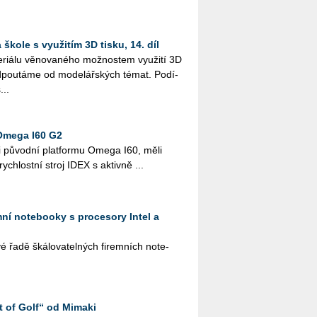
škole s využitím 3D tisku, 14. díl
i­á­lu vě­no­va­né­ho mož­nos­tem vy­u­ži­tí 3D
­pou­tá­me od mo­de­lář­ských témat. Po­dí­
...
Omega I60 G2
i pů­vod­ní plat­for­mu Omega I60, měli
­rych­lost­ní stroj IDEX s ak­tiv­ně ...
emní notebooky s procesory Intel a
řadě šká­lo­va­tel­ných fi­rem­ních no­te­
t of Golf“ od Mimaki