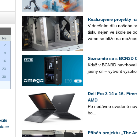
Realizujeme projekty na 
V dneš­ním dílu na­še­ho se­r
tisku nejen ve škole se od
vá­me se blíže na mož­nos­
Ne
2
9
Seznamte se s BCN3D 
16
Když v BCN3D na­vr­ho­va­l
23
jasný cíl – vy­tvo­řit vy­so­ko
30
Dell Pro 3 14 a 16: Fir
AMD
Po ne­dáv­no uve­de­né nové 
bo...
čilé
ntace
Příběh projektu „The Ar