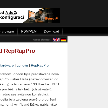
Hardware
PDM/PLM
Download
Google překladač:
 od RepRapPro
Hardware
|
Londýn
|
RepRapPro
intshow London byla představena nová
apPro Fisher Delta (název odvozen od
skárny), a to za cenu 199 liber bez DPH.
en pro běžný tisk běžných uživatelů,
nadno sestavitelnou konstrukcí.
 delta byla zvolena právě pro udržení
rna nemá vyhřívané lůžko, nabízí však