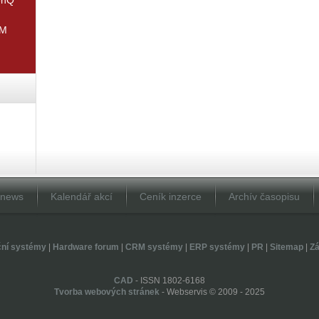
IM
Dnews
Kalendář akcí
Ceník inzerce
Archív časopisu
ční systémy
|
Hardware forum
|
CRM systémy
|
ERP systémy
|
PR
|
Sitemap
|
Zá
CAD
- ISSN 1802-6168
Tvorba webových stránek
- Webservis © 2009 - 2025