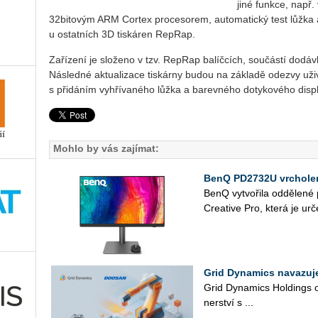
jiné funkce, např.
32bitovým ARM Cortex procesorem, automatický test lůžka a
u ostatních 3D tiskáren RepRap.
Zařízení je složeno v tzv. RepRap balíčcích, součástí dodávk
Následné aktualizace tiskárny budou na základě odezvy uživ
s přidáním vyhřívaného lůžka a barevného dotykového displ
Mohlo by vás zajímat:
BenQ PD2732U vrcholem
BenQ vy­tvo­ři­la od­dě­le­n
Cre­a­ti­ve Pro, která je ur­č
Grid Dynamics navazuj
Grid Dy­na­mics Hol­dings oz
ner­ství s ...