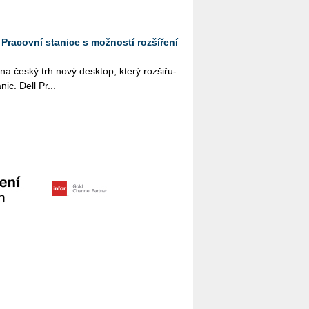
: Pracovní stanice s možností rozšíření
a na český trh nový desktop, který roz­ši­řu­
­nic. Dell Pr...