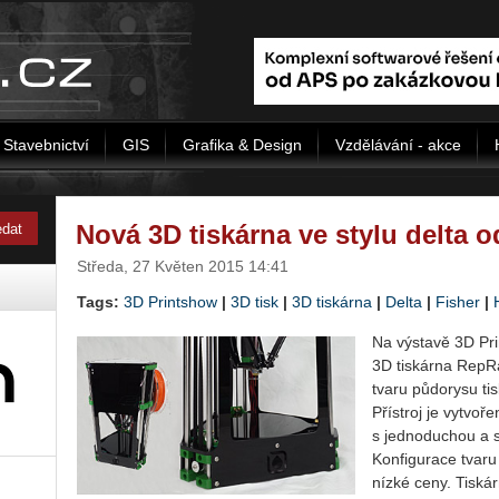
Stavebnictví
GIS
Grafika & Design
Vzdělávání - akce
Nová 3D tiskárna ve stylu delta
Středa, 27 Květen 2015 14:41
Tags:
3D Printshow
|
3D tisk
|
3D tiskárna
|
Delta
|
Fisher
|
Na výstavě 3D Pr
3D tiskárna RepR
tvaru půdorysu ti
Přístroj je vytvoř
s jednoduchou a s
Konfigurace tvaru
nízké ceny. Tiská