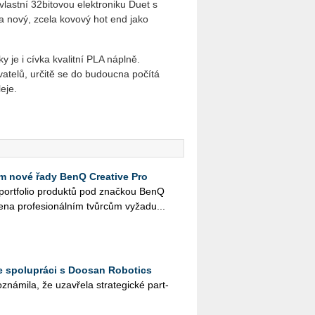
 vlastní 32bitovou elektroniku Duet s
 nový, zcela kovový hot end jako
y je i cívka kvalitní PLA náplně.
atelů, určitě se do budoucna počítá
eje.
 nové řady BenQ Creative Pro
é port­fo­lio pro­duk­tů pod znač­kou BenQ
e­na pro­fe­si­o­nál­ním tvůr­cům vy­ža­du...
e spolupráci s Doosan Robotics
ná­mi­la, že uza­vře­la stra­te­gic­ké part­