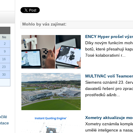
Mohlo by vás zajímat:
ENCY Hyper prošel výz
Ne
Díky novým funk­cím mohou u
2
bo­tů, které pře­sa­hu­jí ka­pa
9
7osé ko­la­bo­ra­tiv­ní r...
16
23
30
MULTIVAC volí Teamcen
Sie­mens ozná­mil 23. čer­v
da­va­te­lů ře­še­ní pro zpra­c
pro­střed­ků a&nb...
čilé
Xometry aktualizuje mo
ntace
Xo­me­t­ry ozná­mi­la kom­plex
umělé in­te­li­gen­ce a na­sa