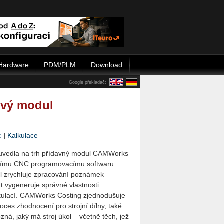
Hardware
PDM/PLM
Download
Google překladač:
ový modul
c
|
Kalkulace
uvedla na trh přídavný modul CAMWorks
jícímu CNC programovacímu softwaru
 zrychluje zpracování poznámek
 vygeneruje správné vlastnosti
lkulací. CAMWorks Costing zjednodušuje
oces zhodnocení pro strojní dílny, také
ná, jaký má stroj úkol – včetně těch, jež