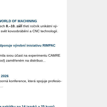
k WORLD OF MACHINING
nech
8.–10. září
třetí roč­ník uni­kát­ní vý­
svět ko­vo­ob­rá­bě­ní a CNC tech­no­lo­gií.
odporuje výrobní iniciativu RIMPAC
ná­mi­la svou účast na ex­pe­ri­men­tu CAMRE
l) za­mě­ře­ném na dis­tri­bu­o­...
 2026
bor­ná kon­fe­ren­ce, která spo­ju­je pro­fe­si­o­
...
 nabídku na 14 jazyků a 25 kurzů