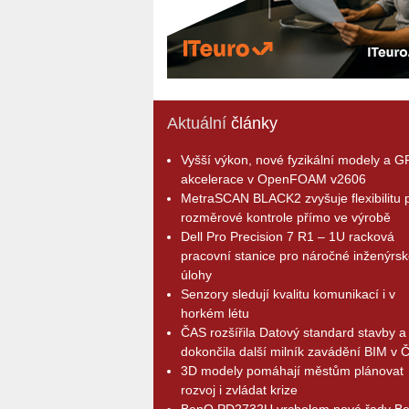
Aktuální
články
Vyšší výkon, nové fyzikální modely a 
akcelerace v OpenFOAM v2606
MetraSCAN BLACK2 zvyšuje flexibilitu p
rozměrové kontrole přímo ve výrobě
Dell Pro Precision 7 R1 – 1U racková
pracovní stanice pro náročné inženýrsk
úlohy
Senzory sledují kvalitu komunikací i v
horkém létu
ČAS rozšířila Datový standard stavby a
dokončila další milník zavádění BIM v 
3D modely pomáhají městům plánovat
rozvoj i zvládat krize
BenQ PD2732U vrcholem nové řady B