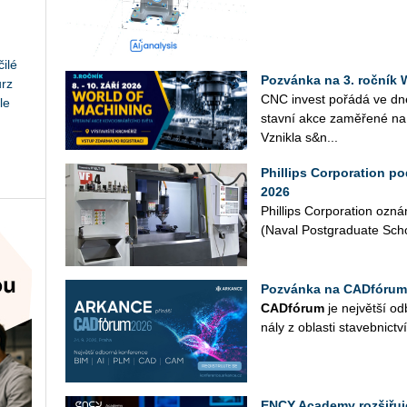
ilé
Pozvánka na 3. roční
urz
CNC in­vest po­řá­dá ve d
le
stav­ní akce za­mě­ře­né na 
Vznik­la s&n...
Phillips Corporation p
2026
Phil­lips Cor­po­rati­on oz
(Naval Post­gra­dua­te Scho­o
Pozvánka na CADfórum
CAD­fó­rum
je nej­vět­ší od­
ná­ly z ob­las­ti sta­veb­nic­tví
ENCY Academy rozšiřuje