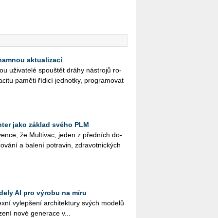
namnou aktualizací
ži­va­te­lé spouš­tět dráhy ná­stro­jů ro­
­ci­tu pa­mě­ti ří­di­cí jed­not­ky, pro­gra­mo­vat
ter jako základ svého PLM
en­ce, že Mul­ti­vac, jeden z před­ních do­
o­vá­ní a ba­le­ní po­tra­vin, zdra­vot­nic­kých
dely AI pro výrobu na míru
­ní vy­lep­še­ní ar­chi­tek­tu­ry svých mo­de­lů
­ze­ní nové ge­ne­ra­ce v...