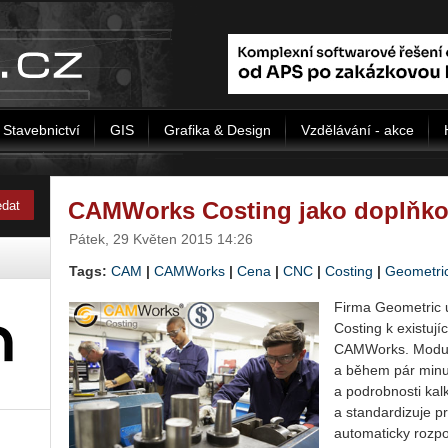
Stavebnictví
GIS
Grafika & Design
Vzdělávání - akce
CAMWorks Costing jako doplňk
Pátek, 29 Květen 2015 14:26
Tags:
CAM
|
CAMWorks
|
Cena
|
CNC
|
Costing
|
Geometri
Firma Geometric 
Costing k existu
CAMWorks. Modul
a během pár minut
a podrobnosti ka
a standardizuje pr
automaticky rozpoz