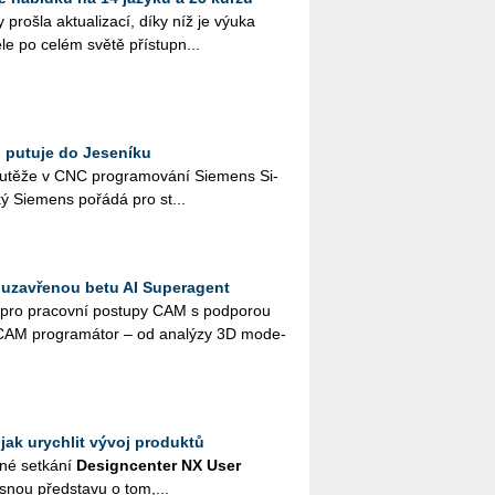
ro­šla ak­tu­a­li­za­cí, díky níž je výuka
le po celém světě pří­stup­n...
 putuje do Jeseníku
u­tě­že v CNC pro­gra­mo­vá­ní Sie­mens Si­
ý Sie­mens po­řá­dá pro st...
 uzavřenou betu AI Superagent
ý pro pra­cov­ní po­stu­py CAM s pod­po­rou
CAM pro­gra­má­tor – od ana­lý­zy 3D mo­de­
jak urychlit vývoj produktů
né se­tká­ní
De­sign­cen­ter NX User
jas­nou před­sta­vu o tom,...