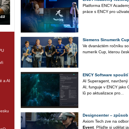
Plat­for­ma ENCY Aca­de­my p
práce s ENCY pro uži­va­te­
Siemens Sinumerik Cup
Ve dva­nác­tém roč­ní­ku so
GPU
nu­me­rik Cup, kte­rou česk
ři
ENCY Software spouští
é a AI
AI Su­per­agent, na­vr­že­n
AI, fun­gu­je v ENCY jako 
lů po ak­tu­a­li­za­ce pro­...
Česku
Designcenter – způsob 
Axiom Tech zve na od­bor­
Event
. Přijď­te si udě­lat 
enQ