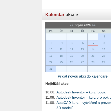
Kalendář
akcí
<<
Srpen 2026
>>
Po
Út
St
Čt
Pá
So
1
3
4
5
6
7
8
10
11
12
13
14
15
17
18
19
20
21
22
24
25
26
27
28
29
31
Přidat novou akci do kalendáře
Nejbližší akce
10.08.
Autodesk Inventor – kurz iLogic
11.08.
Autodesk Inventor – kurz pro pokro
11.08.
AutoCAD kurz – vytváření a preze
3D modelů