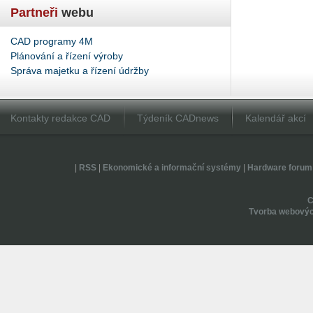
Partneři
webu
CAD programy 4M
Plánování a řízení výroby
Správa majetku a řízení údržby
Kontakty redakce CAD
Týdeník CADnews
Kalendář akcí
|
RSS
|
Ekonomické a informační systémy
|
Hardware forum
Tvorba webovýc