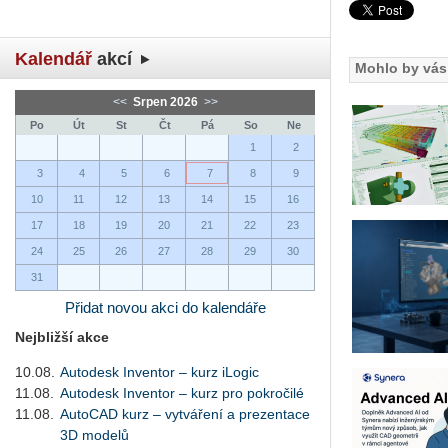
Kalendář
akcí
Mohlo by vás 
<<
Srpen 2026
>>
Po
Út
St
Čt
Pá
So
Ne
1
2
3
4
5
6
7
8
9
10
11
12
13
14
15
16
17
18
19
20
21
22
23
24
25
26
27
28
29
30
31
Přidat novou akci do kalendáře
Nejbližší akce
10.08.
Autodesk Inventor – kurz iLogic
11.08.
Autodesk Inventor – kurz pro pokročilé
11.08.
AutoCAD kurz – vytváření a prezentace
3D modelů