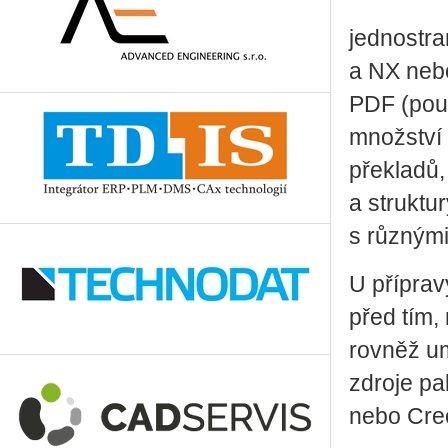
jednostra
a NX nebo
PDF (pouz
množství 
překladů,
a struktu
s různými
U přípravy
před tím,
rovněž u
zdroje pa
nebo Cre