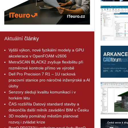
Aktuální
články
Vyšší výkon, nové fyzikální modely a GPU
akcelerace v OpenFOAM v2606
MetraSCAN BLACK2 zvyšuje flexibilitu při
rozměrové kontrole přímo ve výrobě
Dell Pro Precision 7 R1 – 1U racková
pracovní stanice pro náročné inženýrské a AI
úlohy
Senzory sledují kvalitu komunikací i v
horkém létu
ČAS rozšířila Datový standard stavby a
dokončila další milník zavádění BIM v Česku
3D modely pomáhají městům plánovat
rozvoj i zvládat krize
BenQ PD2732U vrcholem nové řady BenQ