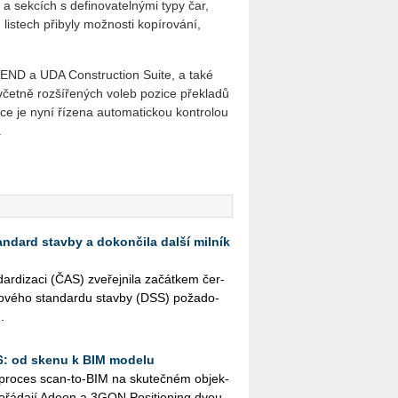
a sekcích s definovatelnými typy čar,
listech přibyly možnosti kopírování,
REND a UDA Construction Suite, a také
včetně rozšířených voleb pozice překladů
ace je nyní řízena automatickou kontrolou
.
andard stavby a dokončila další milník
r­di­za­ci (ČAS) zve­řej­ni­la za­čát­kem čer­
­to­vé­ho stan­dar­du stav­by (DSS) po­ža­do­
.
26: od skenu k BIM modelu
ý pro­ces scan-to-BIM na sku­teč­ném ob­jek­
řá­da­jí Adeon a 3GON Po­si­ti­o­ning dvou­