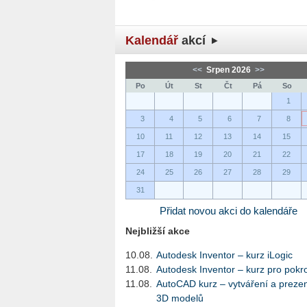
Kalendář
akcí
<<
Srpen 2026
>>
Po
Út
St
Čt
Pá
So
1
3
4
5
6
7
8
10
11
12
13
14
15
17
18
19
20
21
22
24
25
26
27
28
29
31
Přidat novou akci do kalendáře
Nejbližší akce
10.08.
Autodesk Inventor – kurz iLogic
11.08.
Autodesk Inventor – kurz pro pokro
11.08.
AutoCAD kurz – vytváření a preze
3D modelů