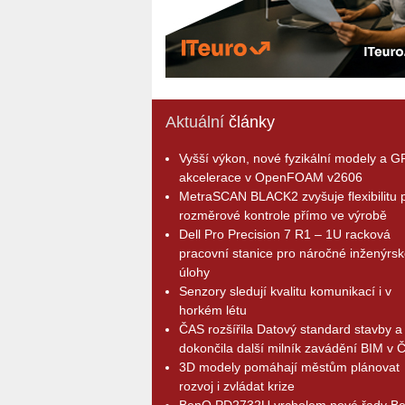
Aktuální
články
Vyšší výkon, nové fyzikální modely a 
akcelerace v OpenFOAM v2606
MetraSCAN BLACK2 zvyšuje flexibilitu p
rozměrové kontrole přímo ve výrobě
Dell Pro Precision 7 R1 – 1U racková
pracovní stanice pro náročné inženýrsk
úlohy
Senzory sledují kvalitu komunikací i v
horkém létu
ČAS rozšířila Datový standard stavby a
dokončila další milník zavádění BIM v 
3D modely pomáhají městům plánovat
rozvoj i zvládat krize
BenQ PD2732U vrcholem nové řady B