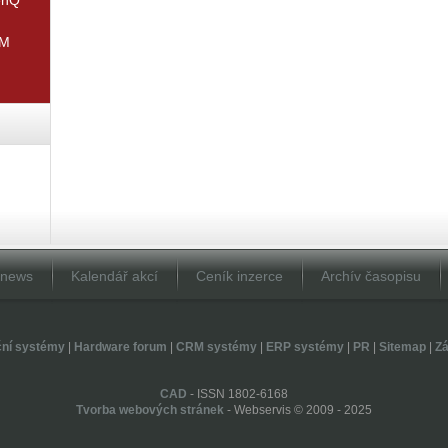
IM
Dnews
Kalendář akcí
Ceník inzerce
Archív časopisu
ční systémy
|
Hardware forum
|
CRM systémy
|
ERP systémy
|
PR
|
Sitemap
|
Zá
CAD
- ISSN 1802-6168
Tvorba webových stránek
- Webservis © 2009 - 2025