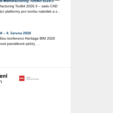
 Manufacturing Toolkit 2026.3
actu­ring Tool­kit 2026.3 – sadu CAD
jí­cí plat­for­my pro tvor­bu na­bí­dek a s...
M – 4. června 2026
lou kon­fe­ren­ci He­ri­tage BIM 2026
­nost pa­mát­ko­vé péče), ...