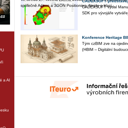
CADEXSOFT představuje
spo­leč­ně Adeon a 3GON Po­si­ti­o­ning. Nejde o kla­si...
CAD­EX­SOFT vydal Ma­nu­f
SDK pro vý­vo­já­ře vy­tvá­ře­
Konference Heritage BI
Tým czBIM zve na oje­di­ně­
(HBIM – Di­gi­tál­ní bu­douc
GPU
ři
é a AI
Česku
enQ