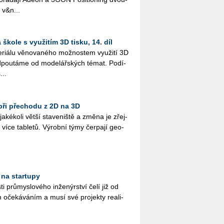
 v&n...
škole s využitím 3D tisku, 14. díl
i­á­lu vě­no­va­né­ho mož­nos­tem vy­u­ži­tí 3D
­pou­tá­me od mo­de­lář­ských témat. Po­dí­
...
při přechodu z 2D na 3D
­ké­ko­li větší sta­ve­niš­tě a změna je zřej­
více table­tů. Vý­rob­ní týmy čer­pa­jí ge­o­
 na startupy
ti prů­mys­lo­vé­ho in­že­nýr­ství čelí již od
 oče­ká­vá­ním a musí své pro­jek­ty re­a­li­