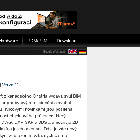
Hardware
PDM/PLM
Download
Google překladač:
|
Verze 11
ft z kanadského Ontária vydává svůj BIM
eer pro bytový a rezidenční stavební
11. Klíčovými novinkami jsou posílená
nost objektového průvodce, který
ry DWG, DXF, SKP a 3DS a umožňuje 2D
oků a jejich orientaci. Dále je zde nový
ckým zobrazením vztažných čar na