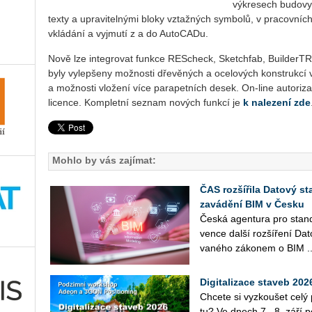
výkresech budovy 
texty a upravitelnými bloky vztažných symbolů, v pracovních 
vkládání a vyjmutí z a do AutoCADu.
Nově lze integrovat funkce REScheck, Sketchfab, BuilderT
byly vylepšeny možnosti dřevěných a ocelových konstrukcí 
a možnosti vložení více parapetních desek. On-line autoriz
licence. Kompletní seznam nových funkcí je
k nalezení zde
Mohlo by vás zajímat:
ČAS rozšířila Datový st
zavádění BIM v Česku
Česká agen­tu­ra pro stan­da
ven­ce další roz­ší­ře­ní Da
va­né­ho zá­ko­nem o BIM ..
Digitalizace staveb 20
Chce­te si vy­zkou­šet cel
tu? Ve dnech 7.–8. září po­