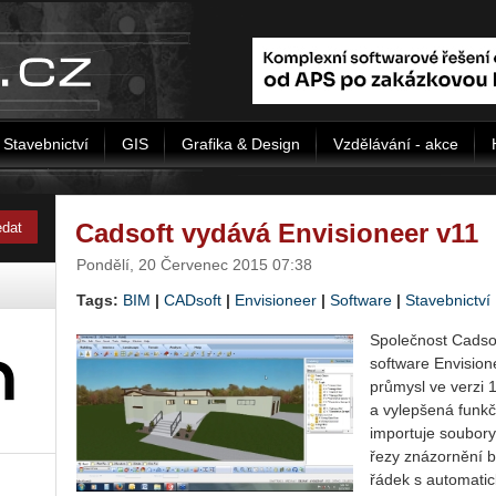
Stavebnictví
GIS
Grafika & Design
Vzdělávání - akce
Cadsoft vydává Envisioneer v11
Pondělí, 20 Červenec 2015 07:38
Tags:
BIM
|
CADsoft
|
Envisioneer
|
Software
|
Stavebnictví
Společnost Cadso
software Envision
průmysl ve verzi 
a vylepšená funkč
importuje soubo
řezy znázornění bl
řádek s automati