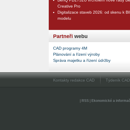
Creative Pro
Digitalizace staveb 2026: od skenu k B
modelu
Partneři
webu
CAD programy 4M
Plánování a řízení výroby
Správa majetku a řízení údržby
Kontakty redakce CAD
Týdeník CA
|
RSS
|
Ekonomické a informa