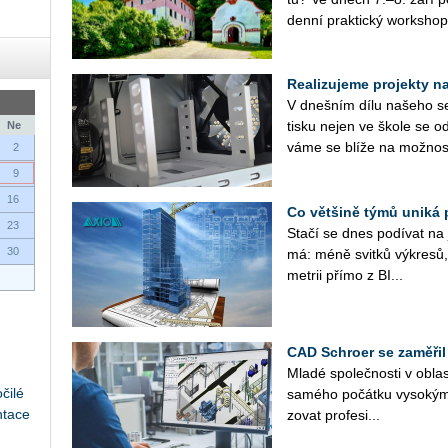
den­ní prak­tic­ký work­shop
Realizujeme projekty na 
V dneš­ním dílu na­še­ho se­r
tisku nejen ve škole se od
Ne
vá­me se blíže na mož­nos­
2
9
16
Co většině týmů uniká 
23
Stačí se dnes po­dí­vat na ja
30
má: méně svit­ků vý­kre­sů, 
me­t­rii přímo z BI...
CAD Schroer se zaměřil
Mladé spo­leč­nos­ti v ob­las­
čilé
sa­mé­ho po­čát­ku vy­so­kým
ntace
zo­vat pro­fe­si­...