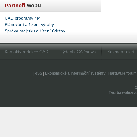
Partneři
webu
CAD programy 4M
Plánování a řízení výroby
Správa majetku a řízení údržby
Kontakty redakce CAD
Týdeník CADnews
Kalendář akcí
|
RSS
|
Ekonomické a informační systémy
|
Hardware forum
Tvorba webovýc