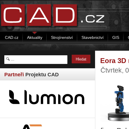
CAD.cz
Aktuality
Strojírenství
Stavebnictví
GIS
Eora 3D 
Čtvrtek, 
Partneři
Projektu CAD