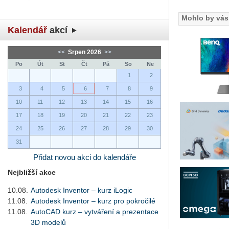
Mohlo by vás 
Kalendář
akcí
<<
Srpen 2026
>>
Po
Út
St
Čt
Pá
So
Ne
1
2
3
4
5
6
7
8
9
10
11
12
13
14
15
16
17
18
19
20
21
22
23
24
25
26
27
28
29
30
31
Přidat novou akci do kalendáře
Nejbližší akce
10.08.
Autodesk Inventor – kurz iLogic
11.08.
Autodesk Inventor – kurz pro pokročilé
11.08.
AutoCAD kurz – vytváření a prezentace
3D modelů