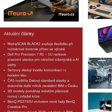
Aktuální
články
MetraSCAN BLACK2 zvyšuje flexibilitu při
rozměrové kontrole přímo ve výrobě
Dell Pro Precision 7 R1 – 1U racková
pracovní stanice pro náročné inženýrské a AI
úlohy
Senzory sledují kvalitu komunikací i v
horkém létu
ČAS rozšířila Datový standard stavby a
dokončila další milník zavádění BIM v Česku
3D modely pomáhají městům plánovat
rozvoj i zvládat krize
BenQ PD2732U vrcholem nové řady BenQ
Creative Pro
Digitalizace staveb 2026: od skenu k BIM