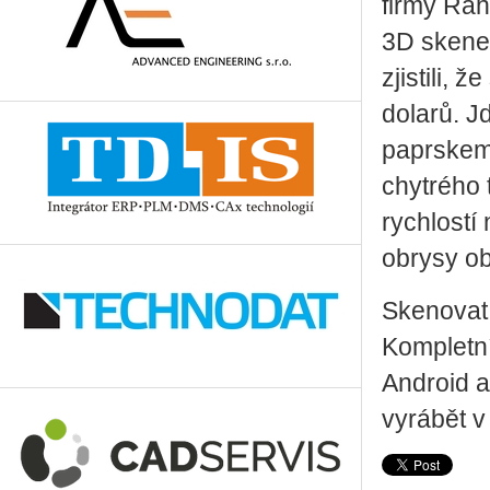
firmy Rah
3D skener
zjistili, 
dolarů. J
paprskem
chytrého 
rychlostí
obrysy ob
Skenovat
Kompletní
Android a
vyrábět v