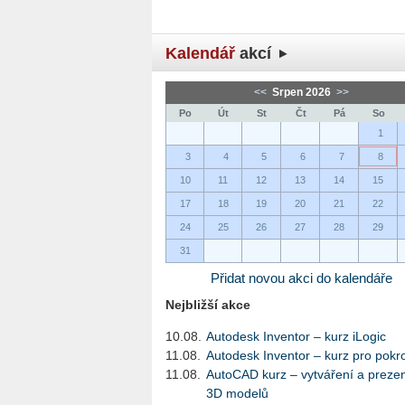
Kalendář
akcí
<<
Srpen 2026
>>
Po
Út
St
Čt
Pá
So
1
3
4
5
6
7
8
10
11
12
13
14
15
17
18
19
20
21
22
24
25
26
27
28
29
31
Přidat novou akci do kalendáře
Nejbližší akce
10.08.
Autodesk Inventor – kurz iLogic
11.08.
Autodesk Inventor – kurz pro pokro
11.08.
AutoCAD kurz – vytváření a preze
3D modelů