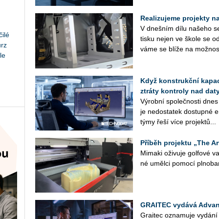
Realizujeme projekty na 
V dneš­ním dílu na­še­ho se­r
ilé
tisku nejen ve škole se od
urz
vá­me se blíže na mož­nos­
le
Když konstrukční kapaci
ztráty kontroly nad daty
Vý­rob­ní spo­leč­nos­ti dnes
je ne­do­sta­tek do­stup­né en
týmy řeší více pro­jek­tů...
Příběh projektu „The Ar
Mi­ma­ki oži­vu­je gol­fo­vé
né uměl­ci po­mo­cí pl­no­ba
GRAITEC vydává Advan
Grai­tec ozna­mu­je vy­dá­n