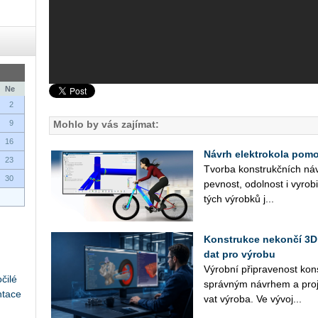
Ne
2
9
Mohlo by vás zajímat:
16
Návrh elektrokola pomoc
23
Tvor­ba kon­strukč­ních ná­vr
30
pev­nost, odol­nost i vy­ro­bi
tých vý­rob­ků j...
Konstrukce nekončí 3D
dat pro výrobu
Vý­rob­ní při­pra­ve­nost kon
čilé
správ­ným ná­vrhem a pro­je
ntace
vat vý­ro­ba. Ve vý­vo­j...