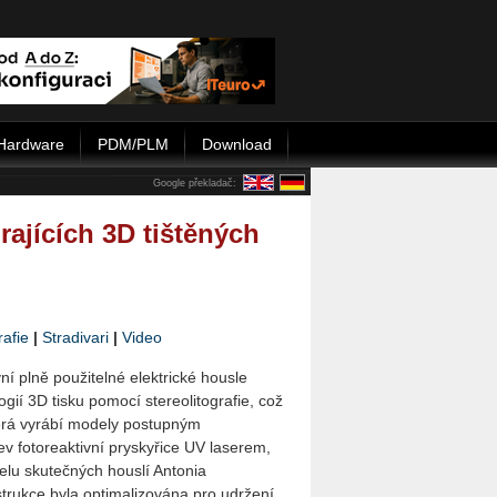
Hardware
PDM/PLM
Download
Google překladač:
rajících 3D tištěných
rafie
|
Stradivari
|
Video
ní plně použitelné elektrické housle
gií 3D tisku pomocí stereolitografie, což
terá vyrábí modely postupným
ev fotoreaktivní pryskyřice UV laserem,
lu skutečných houslí Antonia
strukce byla optimalizována pro udržení