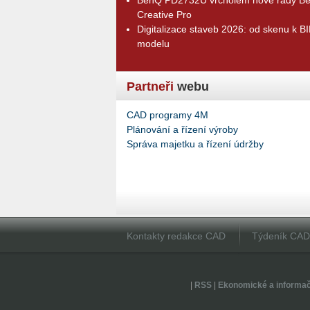
Creative Pro
Digitalizace staveb 2026: od skenu k B
modelu
Partneři
webu
CAD programy 4M
Plánování a řízení výroby
Správa majetku a řízení údržby
Kontakty redakce CAD
Týdeník CA
|
RSS
|
Ekonomické a informa