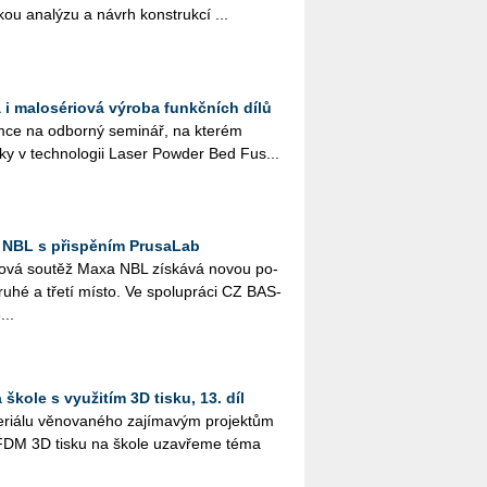
kou ana­lý­zu a návrh kon­st­ruk­cí ...
 i malosériová výroba funkčních dílů
ce na od­bor­ný se­mi­nář, na kte­rém
­ky v tech­no­lo­gii Laser Pow­der Bed Fus...
 NBL s přispěním PrusaLab
­lo­vá sou­těž Maxa NBL zís­ká­vá novou po­
druhé a třetí místo. Ve spo­lu­prá­ci CZ BAS­
...
škole s využitím 3D tisku, 13. díl
i­á­lu vě­no­va­né­ho za­jí­ma­vým pro­jek­tům
­tím FDM 3D tisku na škole uza­vře­me téma