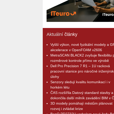
Aktuální
články
Vyšší výkon, nové fyzikální modely a 
akcelerace v OpenFOAM v2606
MetraSCAN BLACK2 zvyšuje flexibilitu p
rozměrové kontrole přímo ve výrobě
Dell Pro Precision 7 R1 – 1U racková
pracovní stanice pro náročné inženýrsk
úlohy
Senzory sledují kvalitu komunikací i v
horkém létu
ČAS rozšířila Datový standard stavby a
dokončila další milník zavádění BIM v 
3D modely pomáhají městům plánovat
rozvoj i zvládat krize
BenQ PD2732U vrcholem nové řady B