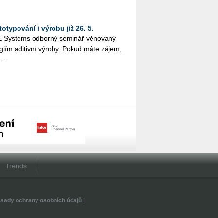
otypování i výrobu již 26. 5.
Sys­tems od­bor­ný se­mi­nář vě­no­va­ný
o­giím adi­tiv­ní vý­ro­by. Pokud máte zájem,
 ...
Trends
sady ochrany osobních údajů
|