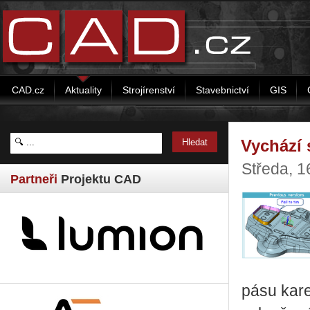
CAD.cz
Aktuality
Strojírenství
Stavebnictví
GIS
Vychází 
Středa, 1
Partneři
Projektu CAD
pásu kare