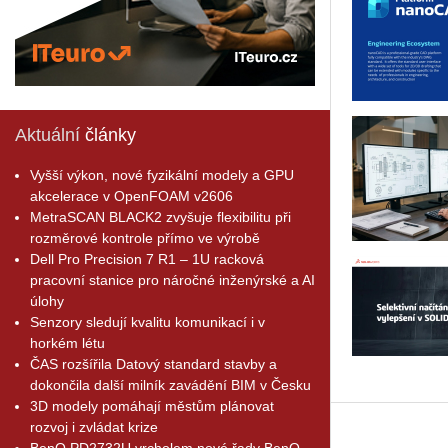
Aktuální
články
Vyšší výkon, nové fyzikální modely a GPU
akcelerace v OpenFOAM v2606
MetraSCAN BLACK2 zvyšuje flexibilitu při
rozměrové kontrole přímo ve výrobě
Dell Pro Precision 7 R1 – 1U racková
pracovní stanice pro náročné inženýrské a AI
úlohy
Senzory sledují kvalitu komunikací i v
horkém létu
ČAS rozšířila Datový standard stavby a
dokončila další milník zavádění BIM v Česku
3D modely pomáhají městům plánovat
rozvoj i zvládat krize
BenQ PD2732U vrcholem nové řady BenQ