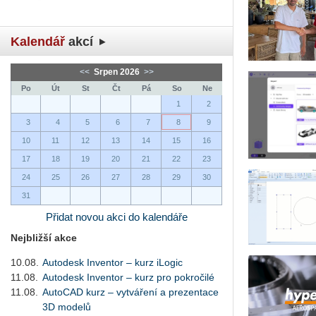
Kalendář
akcí
<<
Srpen 2026
>>
Po
Út
St
Čt
Pá
So
Ne
1
2
3
4
5
6
7
8
9
10
11
12
13
14
15
16
17
18
19
20
21
22
23
24
25
26
27
28
29
30
31
Přidat novou akci do kalendáře
Nejbližší akce
10.08.
Autodesk Inventor – kurz iLogic
11.08.
Autodesk Inventor – kurz pro pokročilé
11.08.
AutoCAD kurz – vytváření a prezentace
3D modelů