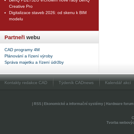
Creative Pro
Digitalizace staveb 2026: od skenu k BIM
modelu
Partneři
webu
CAD programy 4M
Plánování a řízení výroby
Správa majetku a řízení údržby
Kontakty redakce CAD
Týdeník CADnews
Kalendář akcí
|
RSS
|
Ekonomické a informační systémy
|
Hardware forum
Tvorba webovýc