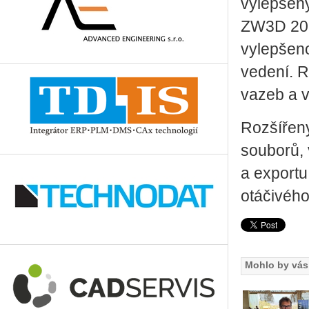
vylepšený
ZW3D 201
vylepšeno
vedení. R
vazeb a v
Rozšířeny
souborů, 
a export
otáčivého
Mohlo by vás 