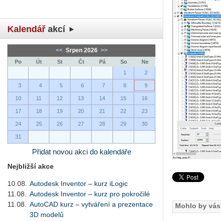
Kalendář
akcí
<<
Srpen 2026
>>
Po
Út
St
Čt
Pá
So
Ne
1
2
3
4
5
6
7
8
9
10
11
12
13
14
15
16
17
18
19
20
21
22
23
24
25
26
27
28
29
30
31
Přidat novou akci do kalendáře
Nejbližší akce
10.08.
Autodesk Inventor – kurz iLogic
11.08.
Autodesk Inventor – kurz pro pokročilé
11.08.
AutoCAD kurz – vytváření a prezentace
Mohlo by vás 
3D modelů