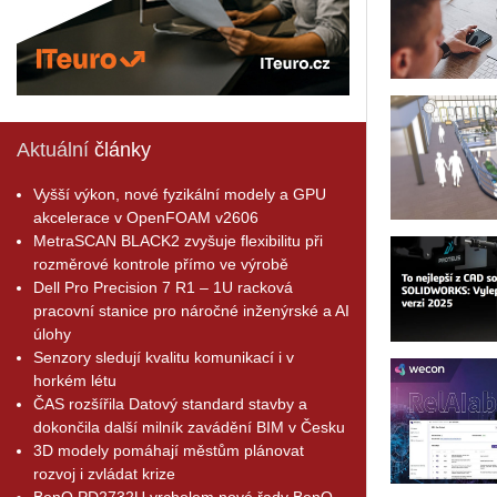
Aktuální
články
Vyšší výkon, nové fyzikální modely a GPU
akcelerace v OpenFOAM v2606
MetraSCAN BLACK2 zvyšuje flexibilitu při
rozměrové kontrole přímo ve výrobě
Dell Pro Precision 7 R1 – 1U racková
pracovní stanice pro náročné inženýrské a AI
úlohy
Senzory sledují kvalitu komunikací i v
horkém létu
ČAS rozšířila Datový standard stavby a
dokončila další milník zavádění BIM v Česku
3D modely pomáhají městům plánovat
rozvoj i zvládat krize
BenQ PD2732U vrcholem nové řady BenQ