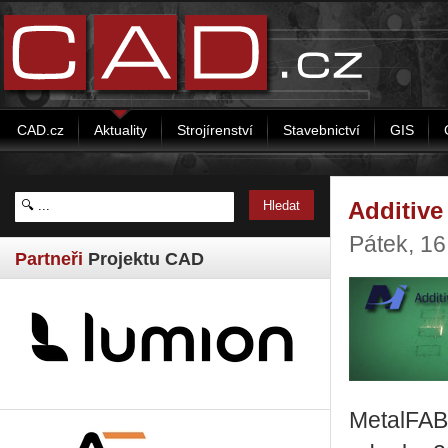
CAD.cz
Aktuality
Strojírenství
Stavebnictví
GIS
Additive
Pátek, 16
Partneři
Projektu CAD
MetalFAB1