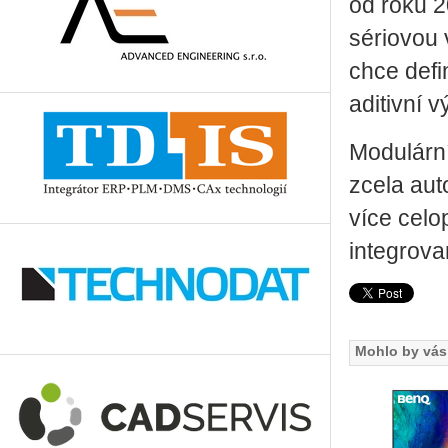
od roku 2
sériovou 
chce defi
aditivní v
Modulárn
zcela aut
více celo
integrova
Mohlo by vás 