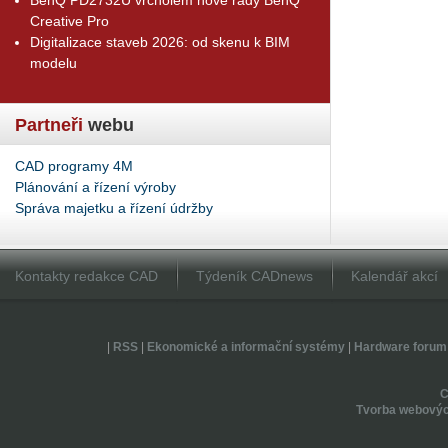
Creative Pro
Digitalizace staveb 2026: od skenu k BIM
modelu
Partneři
webu
CAD programy 4M
Plánování a řízení výroby
Správa majetku a řízení údržby
Kontakty redakce CAD
Týdeník CADnews
Kalendář akcí
|
RSS
|
Ekonomické a informační systémy
|
Hardware forum
Tvorba webovýc