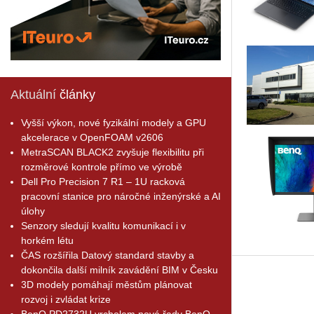
Aktuální
články
Vyšší výkon, nové fyzikální modely a GPU
akcelerace v OpenFOAM v2606
MetraSCAN BLACK2 zvyšuje flexibilitu při
rozměrové kontrole přímo ve výrobě
Dell Pro Precision 7 R1 – 1U racková
pracovní stanice pro náročné inženýrské a AI
úlohy
Senzory sledují kvalitu komunikací i v
horkém létu
ČAS rozšířila Datový standard stavby a
dokončila další milník zavádění BIM v Česku
3D modely pomáhají městům plánovat
rozvoj i zvládat krize
BenQ PD2732U vrcholem nové řady BenQ