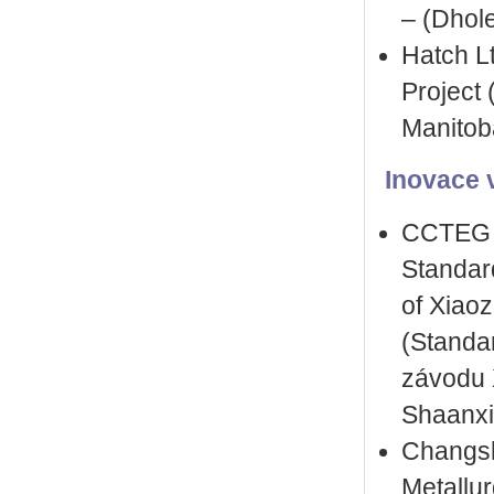
– (Dhole
Hatch L
Project 
Manitob
Inovace v
CCTEG B
Standar
of Xiao
(Standa
závodu 
Shaanxi
Changsh
Metallu