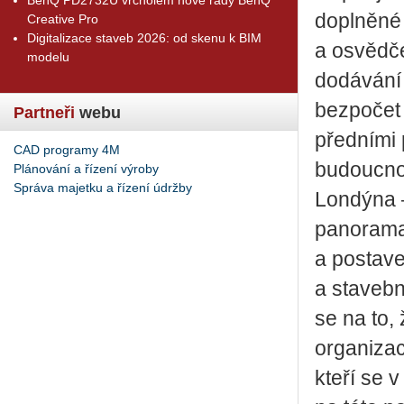
doplněné 
Creative Pro
Digitalizace staveb 2026: od skenu k BIM
a osvědč
modelu
dodávání 
bezpočet 
Partneři
webu
předními p
CAD programy 4M
budoucno
Plánování a řízení výroby
Správa majetku a řízení údržby
Londýna 
panorama
a postave
a stavebn
se na to,
organizac
kteří se 