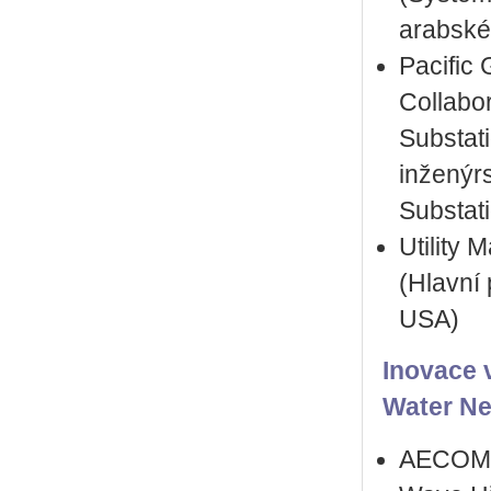
arabské
Pacific
Collabo
Substat
inženýr
Substat
Utility 
(Hlavní 
USA)
Inovace v
Water Ne
AECOM In