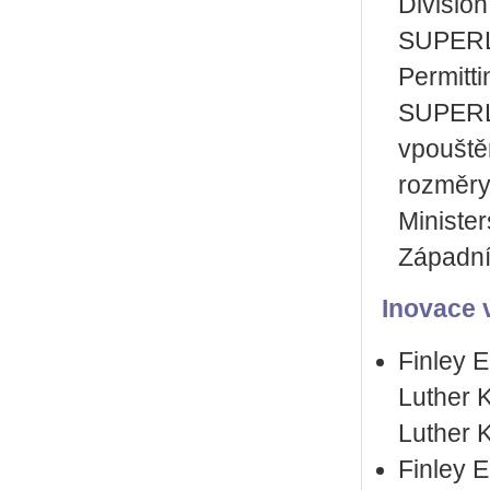
Divisio
SUPERLO
Permitt
SUPERLO
vpouště
rozměry
Minister
Západní
Inovace v
Finley E
Luther K
Luther 
Finley 