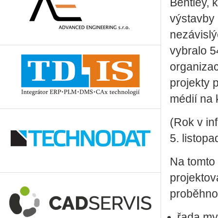
Bentley, k
výstavby 
nezávislý
vybralo 5
organizac
projekty 
médií na 
(Rok v in
5. listop
Na tomto 
projektov
proběhno
řada my