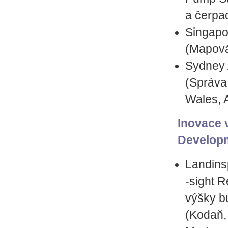
a čerpac
Singapo
(Mapová
Sydney A
(Správa 
Wales, A
Inovace 
Develop
Landinsp
‑sight 
výšky b
(Kodaň,