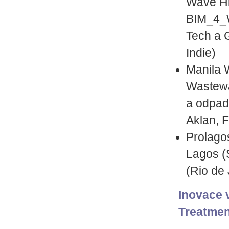
Wave Hi
BIM_4_W
Tech a G
Indie)
Manila 
Wastewa
a odpad
Aklan, F
Prolago
Lagos (
(Rio de 
Inovace 
Treatmen