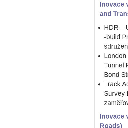
Inovace v
and Trans
HDR – U
‑build P
sdružené
London 
Tunnel 
Bond Str
Track A
Survey 
zaměřov
Inovace 
Roads)