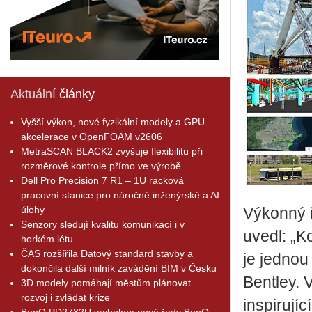
Aktuální
články
Vyšší výkon, nové fyzikální modely a GPU
akcelerace v OpenFOAM v2606
MetraSCAN BLACK2 zvyšuje flexibilitu při
rozměrové kontrole přímo ve výrobě
Dell Pro Precision 7 R1 – 1U racková
pracovní stanice pro náročné inženýrské a AI
úlohy
Výkonný ř
Senzory sledují kvalitu komunikací i v
uvedl: „K
horkém létu
ČAS rozšířila Datový standard stavby a
je jednou
dokončila další milník zavádění BIM v Česku
Bentley.
3D modely pomáhají městům plánovat
rozvoj i zvládat krize
inspirují
BenQ PD2732U vrcholem nové řady BenQ