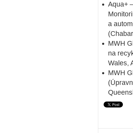
Aqua+ –
Monitor
a automa
(Chabar
MWH Glo
na recy
Wales, A
MWH Glo
(Úpravn
Queensl