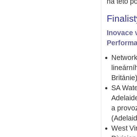
na této p
Finalis
Inovace v
Perform
Network
lineárn
Británie
SA Water
Adelaide
a provoz
(Adelaid
West Vir