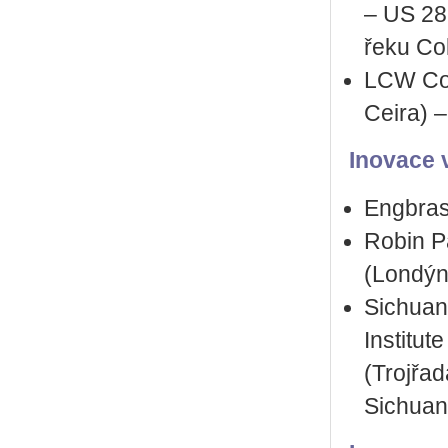
– US 28
řeku Co
LCW Con
Ceira) –
Inovace v
Engbras 
Robin P
(Londýn,
Sichuan
Institu
(Trojřa
Sichuan