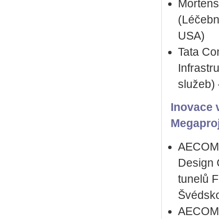
Mortens
(Léčebn
USA)
Tata Con
Infrastr
služeb) 
Inovace v
Megaproj
AECOM 
Design 
tunelů 
Švédsk
AECOM –