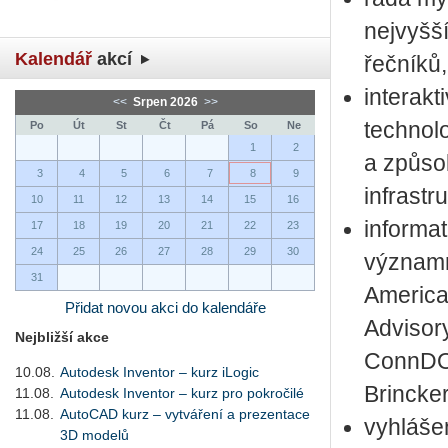
nejvyšší
Kalendář
akcí
řečníků,
interak
<<
Srpen 2026
>>
technol
Po
Út
St
Čt
Pá
So
Ne
1
2
a způso
3
4
5
6
7
8
9
infrastr
10
11
12
13
14
15
16
informat
17
18
19
20
21
22
23
24
25
26
27
28
29
30
významn
31
America
Přidat novou akci do kalendáře
Advisor
Nejbližší akce
ConnDOT
10.08.
Autodesk Inventor – kurz iLogic
Brincker
11.08.
Autodesk Inventor – kurz pro pokročilé
11.08.
AutoCAD kurz – vytváření a prezentace
vyhláše
3D modelů