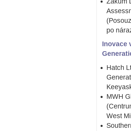
Zakum D
Assessm
(Posouz
po nára
Inovace 
Generati
Hatch Lt
Generati
Keeyask
MWH Glo
(Centru
West Mid
Souther