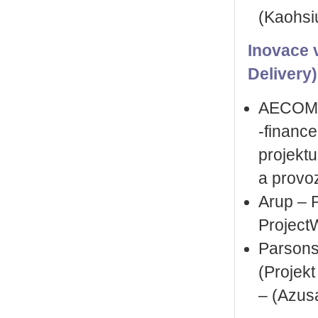
(Kaohsi
Inovace v
Delivery)
AECOM – 
‑financ
projektu
a provo
Arup – 
ProjectW
Parsons–
(Projekt
– (Azusa