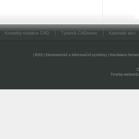
Kontakty redakce CAD
Týdeník CADnews
Kalendář akcí
|
RSS
|
Ekonomické a informační systémy
|
Hardware forum
Tvorba webovýc