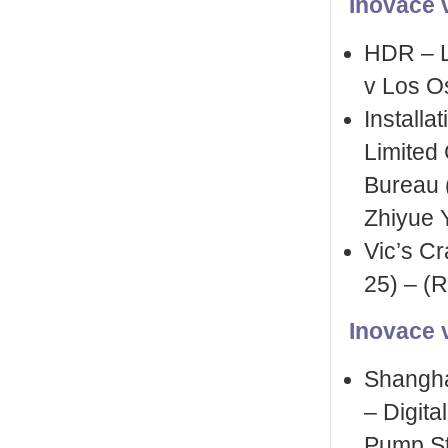
Inovace v
HDR – L
v Los O
Installa
Limited
Bureau 
Zhiyue 
Vic’s Cr
25) – (
Inovace 
Shanghai
– Digita
Pump St