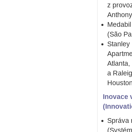
z provo
Anthony
Medabil
(São Pau
Stanley
Apartme
Atlanta,
a Raleig
Houston
Inovace 
(Innovat
Správa 
(Systém