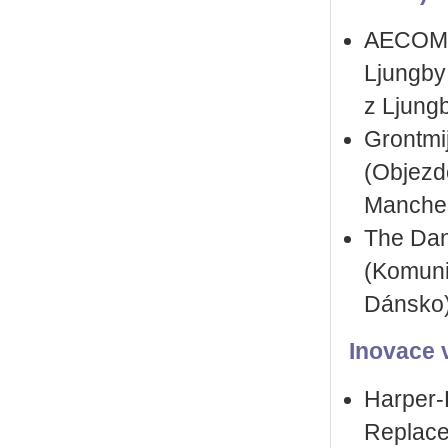
AECOM –
Ljungby
z Ljung
Grontmi
(Objezd
Manches
The Dan
(Komuni
Dánsko
Inovace v
Harper­
Replace