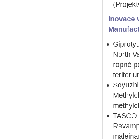
(Projek
Inovace 
Manufact
Giproty
North V
ropné p
teritori
Soyuzhi
Methylc
methylc
TASCO C
Revampi
maleina