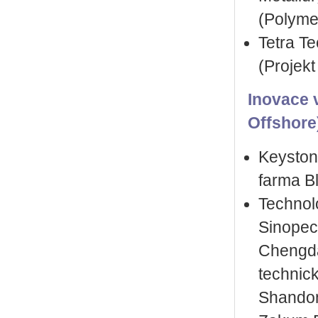
(Polymet
Tetra T
(Projekt
Inovace v
Offshore
Keyston
farma Bl
Technolo
Sinopec
Chengda
technic
Shandon