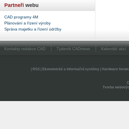
Partneři
webu
CAD programy 4M
Plánování a řízení výroby
Správa majetku a řízení údržby
Kontakty redakce CAD
Týdeník CADnews
Kalendář akcí
|
RSS
|
Ekonomické a informační systémy
|
Hardware forum
Tvorba webovýc