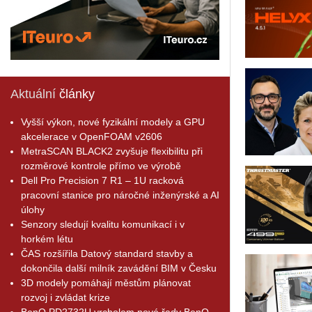
Aktuální
články
Vyšší výkon, nové fyzikální modely a GPU
akcelerace v OpenFOAM v2606
MetraSCAN BLACK2 zvyšuje flexibilitu při
rozměrové kontrole přímo ve výrobě
Dell Pro Precision 7 R1 – 1U racková
pracovní stanice pro náročné inženýrské a AI
úlohy
Senzory sledují kvalitu komunikací i v
horkém létu
ČAS rozšířila Datový standard stavby a
dokončila další milník zavádění BIM v Česku
3D modely pomáhají městům plánovat
rozvoj i zvládat krize
BenQ PD2732U vrcholem nové řady BenQ