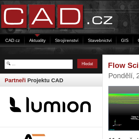
CAD.cz
Aktuality
Strojírenství
Stavebnictví
GIS
Flow Sci
Pondělí, 
Partneři
Projektu CAD