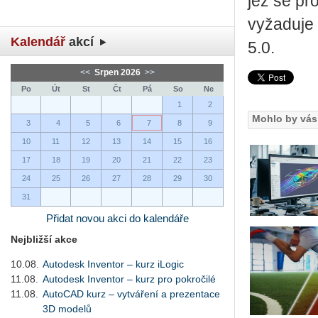
jež se pr
vyžaduje 
Kalendář
akcí
5.0.
<<
Srpen 2026
>>
Po
Út
St
Čt
Pá
So
Ne
1
2
Mohlo by vás 
3
4
5
6
7
8
9
10
11
12
13
14
15
16
17
18
19
20
21
22
23
24
25
26
27
28
29
30
31
Přidat novou akci do kalendáře
Nejbližší akce
10.08.
Autodesk Inventor – kurz iLogic
11.08.
Autodesk Inventor – kurz pro pokročilé
11.08.
AutoCAD kurz – vytváření a prezentace
3D modelů