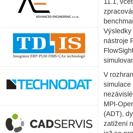
11.1, vče
zpracován
benchmark
Výsledky
nástroje 
FlowSight
simulovan
V rozhran
simulace 
nezávislé
MPI-OpenM
(ADT), dy
zatížení 