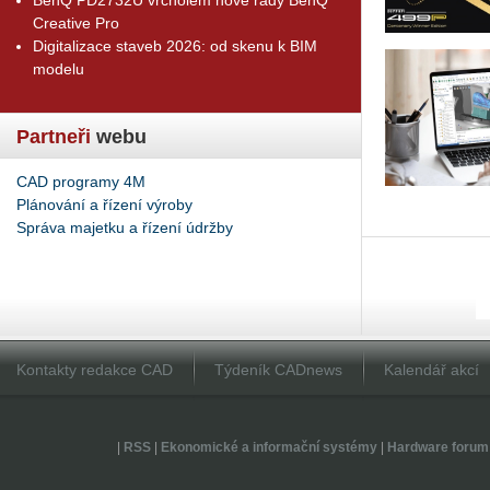
Creative Pro
Digitalizace staveb 2026: od skenu k BIM
modelu
Partneři
webu
CAD programy 4M
Plánování a řízení výroby
Správa majetku a řízení údržby
Kontakty redakce CAD
Týdeník CADnews
Kalendář akcí
|
RSS
|
Ekonomické a informační systémy
|
Hardware forum