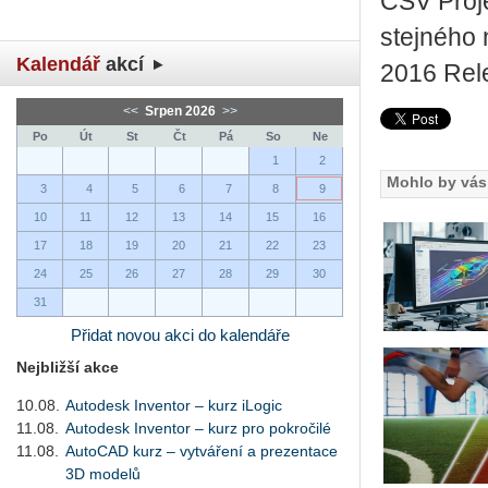
CSV Proje
stejného 
Kalendář
akcí
2016 Rel
<<
Srpen 2026
>>
Po
Út
St
Čt
Pá
So
Ne
1
2
Mohlo by vás 
3
4
5
6
7
8
9
10
11
12
13
14
15
16
17
18
19
20
21
22
23
24
25
26
27
28
29
30
31
Přidat novou akci do kalendáře
Nejbližší akce
10.08.
Autodesk Inventor – kurz iLogic
11.08.
Autodesk Inventor – kurz pro pokročilé
11.08.
AutoCAD kurz – vytváření a prezentace
3D modelů