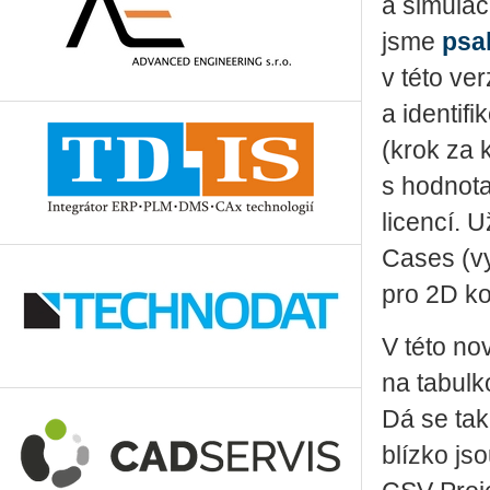
a simulac
jsme
psa
v této ve
a identif
(krok za 
s hodnot
licencí. 
Cases (vy
pro 2D ko
V této nov
na tabulk
Dá se tak
blízko js