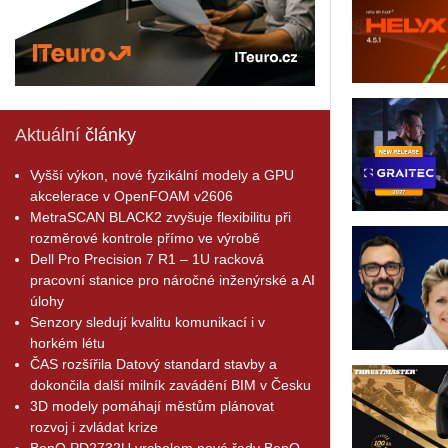
Aktuální
články
Vyšší výkon, nové fyzikální modely a GPU
akcelerace v OpenFOAM v2606
MetraSCAN BLACK2 zvyšuje flexibilitu při
rozměrové kontrole přímo ve výrobě
Dell Pro Precision 7 R1 – 1U racková
pracovní stanice pro náročné inženýrské a AI
úlohy
Senzory sledují kvalitu komunikací i v
horkém létu
ČAS rozšířila Datový standard stavby a
dokončila další milník zavádění BIM v Česku
3D modely pomáhají městům plánovat
rozvoj i zvládat krize
BenQ PD2732U vrcholem nové řady BenQ