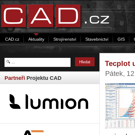
CAD.cz
Aktuality
Strojírenství
Stavebnictví
GIS
Tecplot 
Pátek, 1
Partneři
Projektu CAD