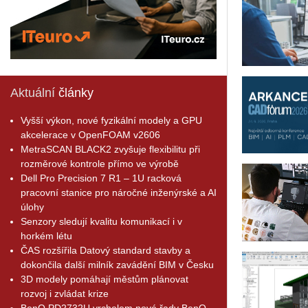
Aktuální
články
Vyšší výkon, nové fyzikální modely a GPU
akcelerace v OpenFOAM v2606
MetraSCAN BLACK2 zvyšuje flexibilitu při
rozměrové kontrole přímo ve výrobě
Dell Pro Precision 7 R1 – 1U racková
pracovní stanice pro náročné inženýrské a AI
úlohy
Senzory sledují kvalitu komunikací i v
horkém létu
ČAS rozšířila Datový standard stavby a
dokončila další milník zavádění BIM v Česku
3D modely pomáhají městům plánovat
rozvoj i zvládat krize
BenQ PD2732U vrcholem nové řady BenQ