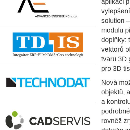
aplikaci
vylepšení
solution
modulu př
doplňky: 
vektorů o
tvaru 3D 
pro 3D tis
Nová mož
objektů, 
a kontrol
podrobné 
rovněž zr