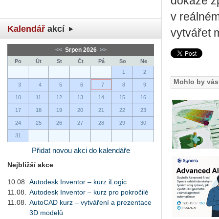
dokáže zp
v reálném
Kalendář
akcí
vytvářet 
<<
Srpen 2026
>>
Po
Út
St
Čt
Pá
So
Ne
1
2
Mohlo by vás 
3
4
5
6
7
8
9
10
11
12
13
14
15
16
17
18
19
20
21
22
23
24
25
26
27
28
29
30
31
Přidat novou akci do kalendáře
Nejbližší akce
10.08.
Autodesk Inventor – kurz iLogic
11.08.
Autodesk Inventor – kurz pro pokročilé
11.08.
AutoCAD kurz – vytváření a prezentace
3D modelů