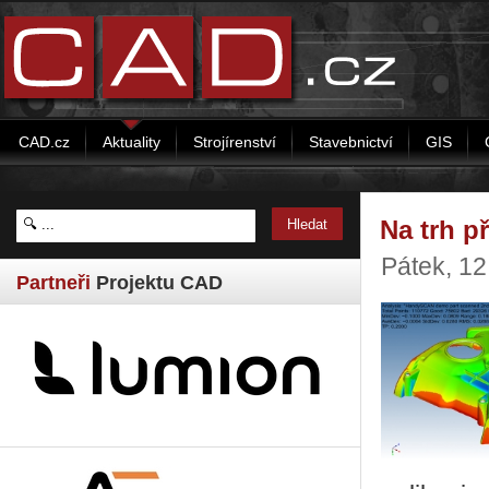
CAD.cz
Aktuality
Strojírenství
Stavebnictví
GIS
Na trh př
Pátek, 1
Partneři
Projektu CAD