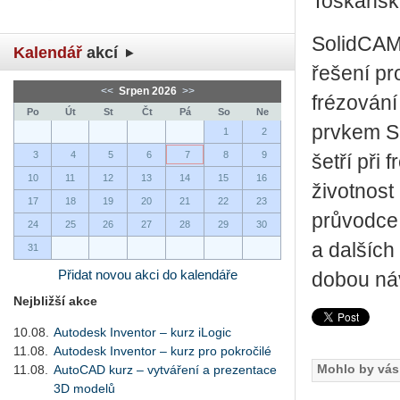
Toskánska
SolidCAM
Kalendář
akcí
řešení pr
<<
Srpen 2026
>>
frézování
Po
Út
St
Čt
Pá
So
Ne
prvkem So
1
2
3
4
5
6
7
8
9
šetří při
10
11
12
13
14
15
16
životnost
17
18
19
20
21
22
23
průvodce
24
25
26
27
28
29
30
a dalších
31
Přidat novou akci do kalendáře
dobou náv
Nejbližší akce
10.08.
Autodesk Inventor – kurz iLogic
11.08.
Autodesk Inventor – kurz pro pokročilé
Mohlo by vás 
11.08.
AutoCAD kurz – vytváření a prezentace
3D modelů