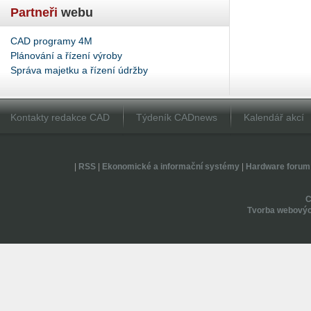
Partneři
webu
CAD programy 4M
Plánování a řízení výroby
Správa majetku a řízení údržby
Kontakty redakce CAD
Týdeník CADnews
Kalendář akcí
|
RSS
|
Ekonomické a informační systémy
|
Hardware forum
Tvorba webovýc