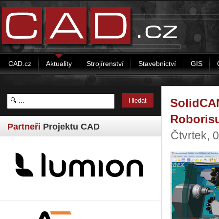
CAD.cz
Aktuality
Strojírenství
Stavebnictví
GIS
SolidCA
Roboris
Partneři
Projektu CAD
Čtvrtek,