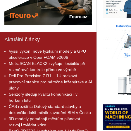
Aktuální
články
Vyšší výkon, nové fyzikální modely a GPU
akcelerace v OpenFOAM v2606
MetraSCAN BLACK2 zvyšuje flexibilitu při
rozměrové kontrole přímo ve výrobě
Dell Pro Precision 7 R1 – 1U racková
pracovní stanice pro náročné inženýrské a AI
úlohy
Senzory sledují kvalitu komunikací i v
horkém létu
ČAS rozšířila Datový standard stavby a
dokončila další milník zavádění BIM v Česku
3D modely pomáhají městům plánovat
rozvoj i zvládat krize
BenQ PD2732U vrcholem nové řady BenQ