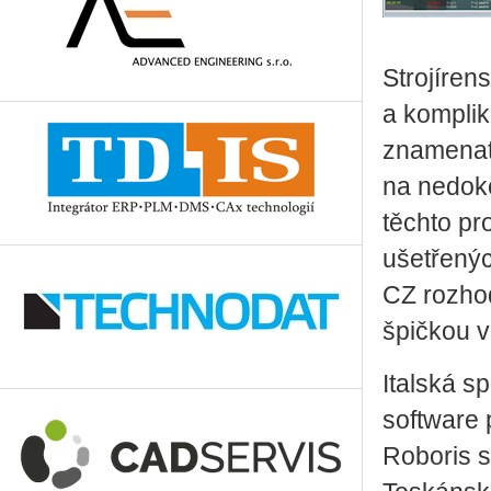
Strojíren
a kompli
znamenat 
na nedoko
těchto pr
ušetřený
CZ rozhod
špičkou v
Italská s
software 
Roboris s.