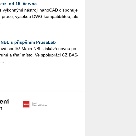
rzi od 15. června
vý­kon­ný­mi ná­stro­ji na­no­CAD dis­po­nu­je
ráce, vy­so­kou DWG kom­pa­ti­bi­li­tou, ale
...
 NBL s přispěním PrusaLab
­lo­vá sou­těž Maxa NBL zís­ká­vá novou po­
druhé a třetí místo. Ve spo­lu­prá­ci CZ BAS­
...