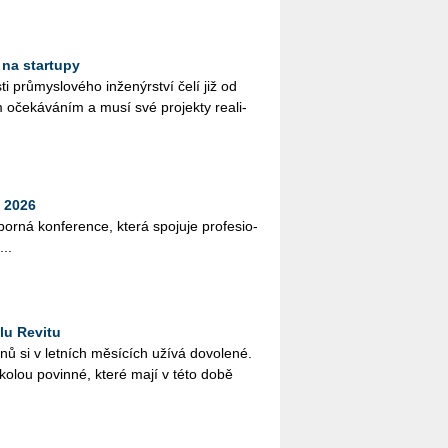
 na startupy
ti prů­mys­lo­vé­ho in­že­nýr­ství čelí již od
 oče­ká­vá­ním a musí své pro­jek­ty re­a­li­
 2026
bor­ná kon­fe­ren­ce, která spo­ju­je pro­fe­si­o­
...
lu Revitu
­nů si v let­ních mě­sí­cích užívá do­vo­le­né.
ško­lou po­vin­né, které mají v této době