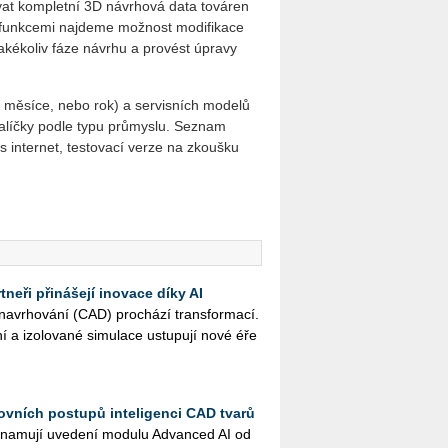
at kompletní 3D návrhová data továren
i funkcemi najdeme možnost modifikace
 jakékoliv fáze návrhu a provést úpravy
 3 měsíce, nebo rok) a servisních modelů
 balíčky podle typu průmyslu. Seznam
 internet, testovací verze na zkoušku
neři přinášejí inovace díky AI
na­vr­ho­vá­ní (CAD) pro­chá­zí trans­for­ma­cí.
ní a izo­lo­va­né si­mu­la­ce ustu­pu­jí nové éře
ovních postupů inteligenci CAD tvarů
na­mu­jí uve­de­ní mo­du­lu Advan­ced AI od