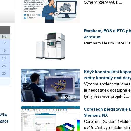
Sy­ne­ry, který vy­u­ží...
Rambam, EOS a PTC plán
centrum
Ne
Rambam Health Care Cam
2
9
16
23
Když konstrukční kapaci
30
ztráty kontroly nad daty
Vý­rob­ní spo­leč­nos­ti dnes
je ne­do­sta­tek do­stup­né en
týmy řeší více pro­jek­tů...
CoreTech představuje 
čilé
Siemens NX
ntace
Co­re­Tech Sys­tem (Mol­dex
ově­řo­vá­ní vy­ro­bi­tel­nos­t