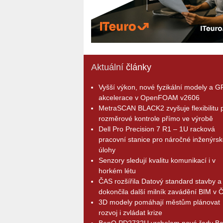
Aktuální
články
Vyšší výkon, nové fyzikální modely a 
akcelerace v OpenFOAM v2606
MetraSCAN BLACK2 zvyšuje flexibilitu p
rozměrové kontrole přímo ve výrobě
Dell Pro Precision 7 R1 – 1U racková
pracovní stanice pro náročné inženýrsk
úlohy
Senzory sledují kvalitu komunikací i v
horkém létu
ČAS rozšířila Datový standard stavby a
dokončila další milník zavádění BIM v 
3D modely pomáhají městům plánovat
rozvoj i zvládat krize
BenQ PD2732U vrcholem nové řady B