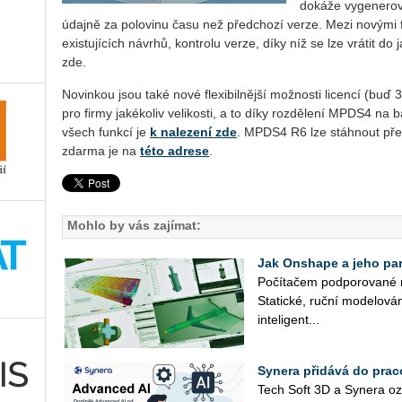
dokáže vygenerov
údajně za polovinu času než předchozí verze. Mezi novým
existujících návrhů, kontrolu verze, díky níž se lze vrátit do
zde.
Novinkou jsou také nové flexibilnější možnosti licencí (buď
pro firmy jakékoliv velikosti, a to díky rozdělení MPDS4 na
všech funkcí je
k nalezení zde
. MPDS4 R6 lze stáhnout přes
zdarma je na
této adrese
.
Mohlo by vás zajímat:
Jak Onshape a jeho part
Po­čí­ta­čem pod­po­ro­va­né 
Sta­tic­ké, ruční mo­de­lo­vá­
in­te­li­gent­...
Synera přidává do prac
Tech Soft 3D a Sy­ne­ra oz