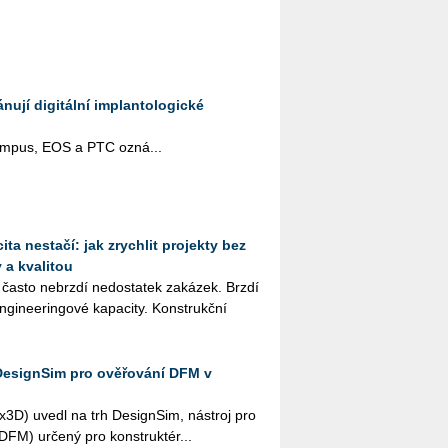
ují digitální implantologické
pus, EOS a PTC ozná­...
ta nestačí: jak zrychlit projekty bez
 a kvalitou
 často ne­brz­dí ne­do­sta­tek za­ká­zek. Brzdí
­gi­nee­rin­go­vé ka­pa­ci­ty. Kon­strukč­ní
DesignSim pro ověřování DFM v
­3D) uvedl na trh De­sign­Sim, ná­stroj pro
i (DFM) ur­če­ný pro kon­struk­té­r...