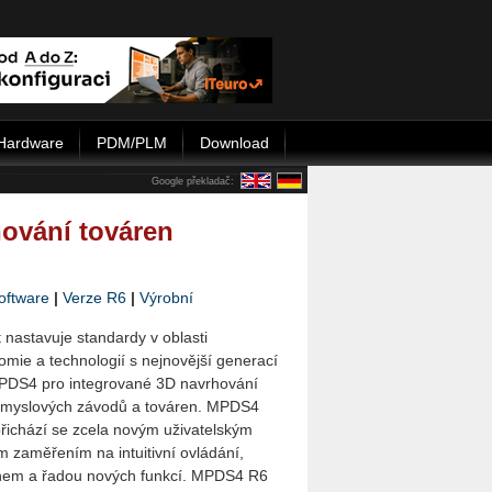
Hardware
PDM/PLM
Download
Google překladač:
ování továren
oftware
|
Verze R6
|
Výrobní
t
nastavuje
standardy v oblasti
omie a
technologií s
nejnovější generací
PDS4 pro integrované 3D navrhování
růmyslových závodů a továren. MPDS4
řichází se zcela novým uživatelským
m zaměřením na intuitivní ovládání,
nem a řadou nových funkcí. MPDS4 R6