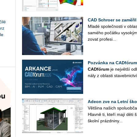
CAD Schroer se zaměřil
ilé
Mladé spo­leč­nos­ti v ob­las­
urz
sa­mé­ho po­čát­ku vy­so­kým
le
zo­vat pro­fe­si­...
Pozvánka na CADfórum
CAD­fó­rum
je nej­vět­ší od­
ná­ly z ob­las­ti sta­veb­nic­tví
Adeon zve na Letní ško
Vět­ši­na na­šich spo­lu­ob­ča
Hlav­ně ti, kteří mají děti 
škol­ní prázd­ni­ny...