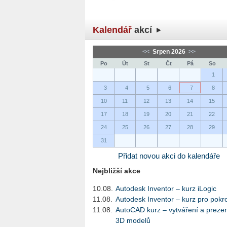
Kalendář
akcí
<<
Srpen 2026
>>
Po
Út
St
Čt
Pá
So
1
3
4
5
6
7
8
10
11
12
13
14
15
17
18
19
20
21
22
24
25
26
27
28
29
31
Přidat novou akci do kalendáře
Nejbližší akce
10.08.
Autodesk Inventor – kurz iLogic
11.08.
Autodesk Inventor – kurz pro pokro
11.08.
AutoCAD kurz – vytváření a preze
3D modelů