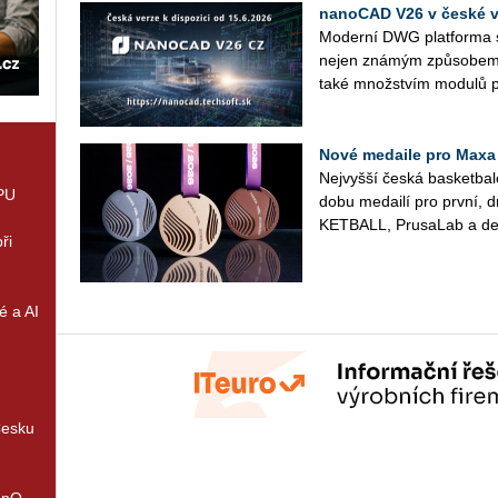
nanoCAD V26 v české ve
Mo­der­ní DWG plat­for­ma s 
nejen zná­mým způ­so­bem p
také množ­stvím mo­du­lů p
Nové medaile pro Maxa
Nej­vyš­ší česká bas­ket­ba
GPU
do­bu me­dai­lí pro první, 
KET­BALL, Prusa­Lab a de­
ři
é a AI
Česku
enQ