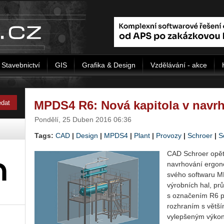
Stavebnictví
GIS
Grafika & Design
Vzdělávání - akce
MPDS4 R6: Nová kapitola v navrh
Pondělí, 25 Duben 2016 06:36
Tags:
CAD
|
Design
|
MPDS4
|
Plant
|
Provozy
|
Schroer
|
S
CAD
Schroer
opě
navrhování
ergon
svého softwaru M
výrobních hal, p
s označením R6 p
rozhraním s větší
vylepšeným výko