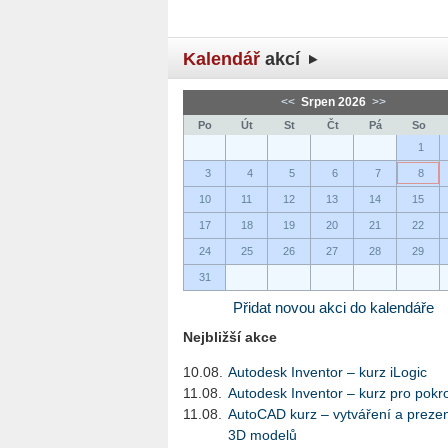
Kalendář
akcí
<<
Srpen 2026
>>
Po
Út
St
Čt
Pá
So
1
3
4
5
6
7
8
10
11
12
13
14
15
17
18
19
20
21
22
24
25
26
27
28
29
31
Přidat novou akci do kalendáře
Nejbližší akce
10.08.
Autodesk Inventor – kurz iLogic
11.08.
Autodesk Inventor – kurz pro pokro
11.08.
AutoCAD kurz – vytváření a preze
3D modelů