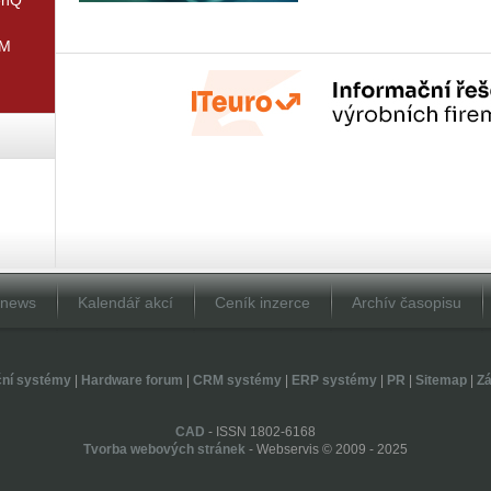
IM
Dnews
Kalendář akcí
Ceník inzerce
Archív časopisu
ční systémy
|
Hardware forum
|
CRM systémy
|
ERP systémy
|
PR
|
Sitemap
|
Zá
CAD
- ISSN 1802-6168
Tvorba webových stránek
- Webservis © 2009 - 2025