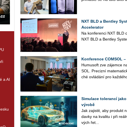
NXT BLD a Bentley Sys
Accelerator
Na kon­fe­ren­ci NXT BLD ozná
NXT BLD a Bent­ley Sys­t
GPU
Konference COMSOL – 1
ři
Hu­mu­soft zve zá­jem­ce n
SOL. Pre­ciz­ní ma­te­ma­tic­
ché ovlá­dá­ní pro kaž­dé­ho
é a AI
Simulace tolerancí jako 
výrobě
Česku
Jak za­jis­tit, aby pro­dukt
dav­ky na kva­li­tu i při re­ál­
vých ře­t...
enQ