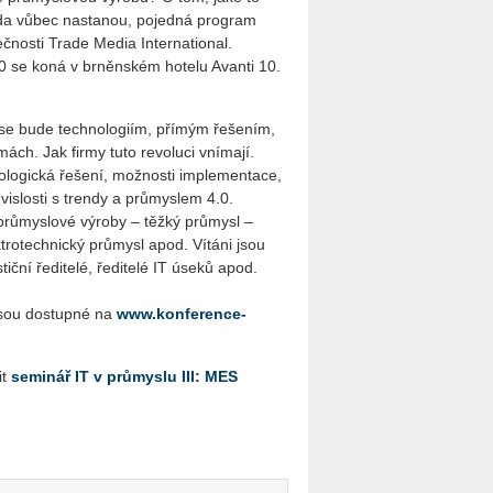
a vůbec nastanou, pojedná program
čnosti Trade Media International.
.0 se koná v brněnském hotelu Avanti 10.
se bude technologiím, přímým řešením,
ách. Jak firmy tuto revoluci vnímají.
ologická řešení, možnosti implementace,
vislosti s trendy a průmyslem 4.0.
 průmyslové výroby – těžký průmysl –
trotechnický průmysl apod. Vítáni jsou
tiční ředitelé, ředitelé IT úseků apod.
jsou dostupné na
www.konference-
it
seminář IT v průmyslu III: MES