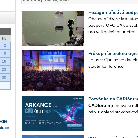
Hexagon přidává podpo
Ob­chod­ní di­vi­ze Ma­nu­fact
pod­po­ru OPC UA do svého so
pro vel­ko­ploš­nou me­t­ro­l..
Ne
2
Průkopníci technologic
9
Letos v říjnu se ve dnech
16
sta­d­tu kon­fe­ren­ce
23
30
Pozvánka na CADfórum
CAD­fó­rum
je nej­vět­ší od­
ná­ly z ob­las­ti sta­veb­nic­tví
čilé
ntace