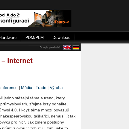
Hardware
PDM/PLM
Download
Google překladač:
– Internet
onference
|
Média
|
Trade
|
Výroba
i jedno stěžejní téma a trend, který
průmyslový trh, zřejmě brzy odhalíte,
růmysl 4.0. I když téma mnozí považují
shakespearovskou taškařici, nemusí jít tak
ovyku pro nic“. Jak změní postupný
ce průmyslovou výrobu? O tom, jaké to