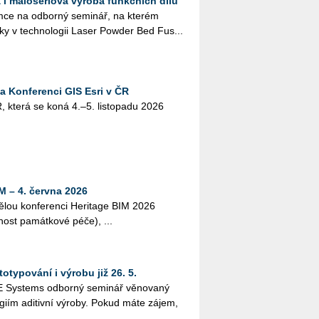
 i malosériová výroba funkčních dílů
ce na od­bor­ný se­mi­nář, na kte­rém
­ky v tech­no­lo­gii Laser Pow­der Bed Fus...
na Konferenci GIS Esri v ČR
, která se koná 4.–5. lis­to­pa­du 2026
M – 4. června 2026
lou kon­fe­ren­ci He­ri­tage BIM 2026
­nost pa­mát­ko­vé péče), ...
otypování i výrobu již 26. 5.
Sys­tems od­bor­ný se­mi­nář vě­no­va­ný
o­giím adi­tiv­ní vý­ro­by. Pokud máte zájem,
 ...