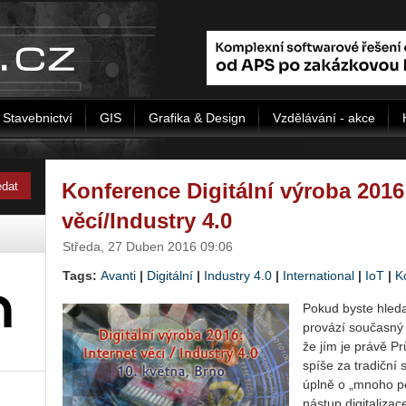
Stavebnictví
GIS
Grafika & Design
Vzdělávání - akce
Konference Digitální výroba 2016 
věcí/Industry 4.0
Středa, 27 Duben 2016 09:06
Tags:
Avanti
|
Digitální
|
Industry 4.0
|
International
|
IoT
|
K
Pokud byste hledal
provází současný 
že jím je právě P
spíše za tradiční 
úplně o „mnoho p
nástup digitaliza