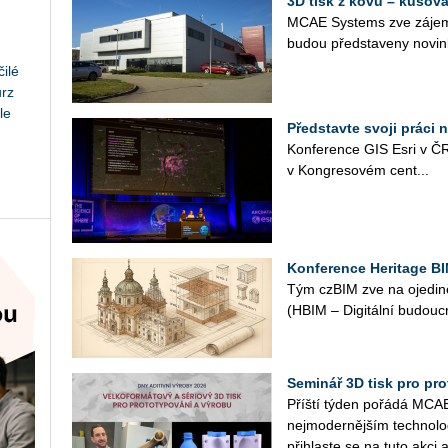
3D tisk z kovů – kusová
MCAE Sys­tems zve zá­jem­
budou před­sta­ve­ny no­vin
ilé
urz
le
Představte svoji práci 
Kon­fe­ren­ce GIS Esri v ČR
v Kon­gre­so­vém cen­t­...
Konference Heritage BI
Tým czBIM zve na oje­di­ně­
(HBIM – Di­gi­tál­ní bu­douc
Seminář 3D tisk pro prot
Příští týden po­řá­dá MCAE 
nej­mo­der­něj­ším tech­no­l
při­hlas­te se na tuto akci a