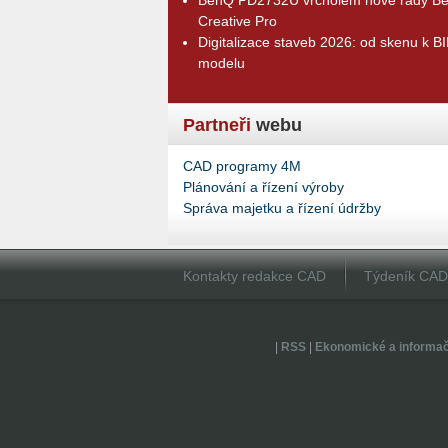
Creative Pro
Digitalizace staveb 2026: od skenu k B
modelu
Partneři
webu
CAD programy 4M
Plánování a řízení výroby
Správa majetku a řízení údržby
Kontakty redakce CAD
Týdeník CA
|
RSS
|
Ekonomické a informa