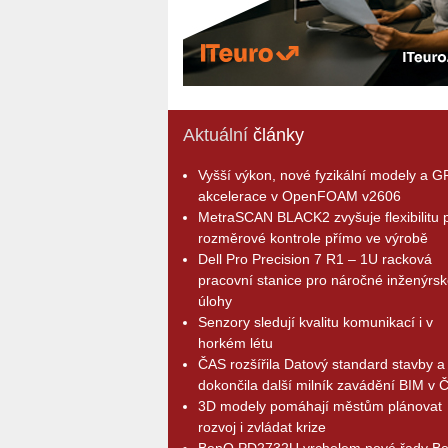
Aktuální
články
Vyšší výkon, nové fyzikální modely a 
akcelerace v OpenFOAM v2606
MetraSCAN BLACK2 zvyšuje flexibilitu p
rozměrové kontrole přímo ve výrobě
Dell Pro Precision 7 R1 – 1U racková
pracovní stanice pro náročné inženýrsk
úlohy
Senzory sledují kvalitu komunikací i v
horkém létu
ČAS rozšířila Datový standard stavby a
dokončila další milník zavádění BIM v 
3D modely pomáhají městům plánovat
rozvoj i zvládat krize
BenQ PD2732U vrcholem nové řady B