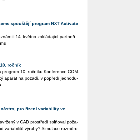
tems spouštějí program NXT Activate
­mi­li 14. květ­na za­klá­da­jí­cí part­ne­ři
ems
0. ročník
a pro­gram 10. roč­ní­ku Kon­fe­ren­ce COM­
ký apa­rát na po­za­dí, v po­pře­dí jed­no­du­
...
nástroj pro řízení variability ve
 na­vr­že­ný v CAD pro­stře­dí splňoval po­ža­
né va­ri­a­bi­li­tě vý­ro­by? Si­mu­la­ce roz­mě­ro­