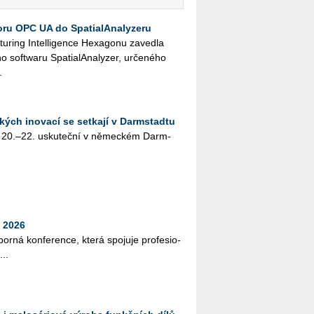
ru OPC UA do SpatialAnalyzeru
u­ring In­tel­li­gen­ce He­xa­go­nu za­ved­la
ft­wa­ru Spa­tia­l­A­na­ly­zer, ur­če­né­ho
.
kých inovací se setkají v Darmstadtu
 20.–22. usku­teč­ní v ně­mec­kém Darm­
 2026
bor­ná kon­fe­ren­ce, která spo­ju­je pro­fe­si­o­
...