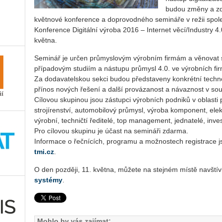
budou změny a zd
květnové konference a doprovodného semináře v režii spole
Konference Digitální výroba 2016 – Internet věcí/Industry 4
května.
Seminář je určen průmyslovým výrobním firmám a věnovat 
případovým studiím a nástupu průmysl 4.0. ve výrobních firm
Za dodavatelskou sekci budou představeny konkrétní techn
přínos nových řešení a další provázanost a návaznost v sou
Cílovou skupinou jsou zástupci výrobních podniků v oblasti
strojírenství, automobilový průmysl, výroba komponent, elek
výrobní, techničtí ředitelé, top management, jednatelé, inves
Pro cílovou skupinu je účast na semináři zdarma.
Informace o řečnících, programu a možnostech registrace 
tmi.cz
.
O den později, 11. května, můžete na stejném místě navštív
systémy
.
Mohlo by vás zajímat: