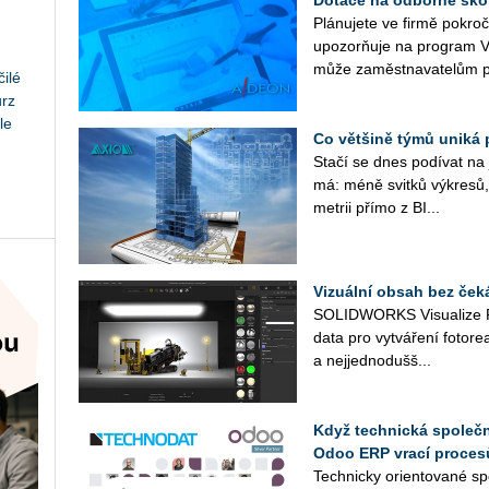
Plá­nu­je­te ve firmě po­kr
upo­zorňuje na pro­gram V
může za­měst­na­va­te­lům p
ilé
urz
le
Co většině týmů uniká 
Stačí se dnes po­dí­vat na ja
má: méně svit­ků vý­kre­sů, 
me­t­rii přímo z BI...
Vizuální obsah bez ček
SO­LID­WORKS Vi­su­a­li­ze 
data pro vy­tvá­ře­ní fo­to­re­a­
a nej­jed­no­duš­š...
Když technická společno
Odoo ERP vrací proces
Tech­nic­ky ori­en­to­va­né spo