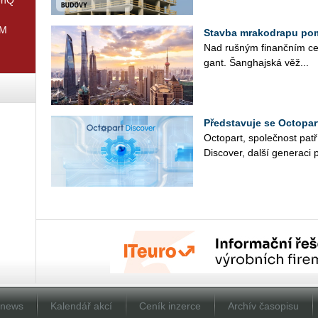
IM
Stavba mrakodrapu pom
Nad ruš­ným fi­nanč­ním cen
gant. Šan­ghaj­ská věž...
Představuje se Octopar
Oc­to­part, spo­leč­nost pa­t­ř
Dis­co­ver, další ge­ne­ra­ci p
Dnews
Kalendář akcí
Ceník inzerce
Archív časopisu