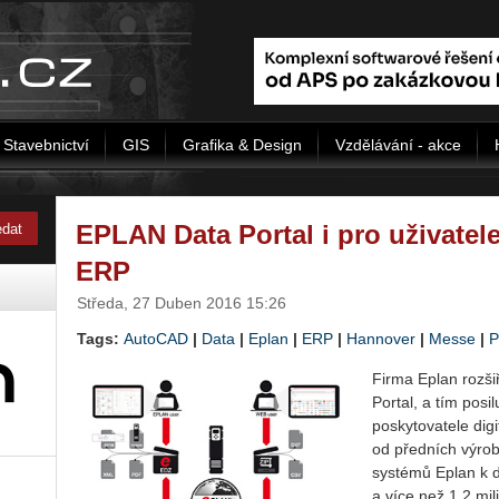
Stavebnictví
GIS
Grafika & Design
Vzdělávání - akce
EPLAN Data Portal i pro uživate
ERP
Středa, 27 Duben 2016 15:26
Tags:
AutoCAD
|
Data
|
Eplan
|
ERP
|
Hannover
|
Messe
|
P
Firma Eplan rozši
Portal, a tím posi
poskytovatele digi
od předních výrob
systémů Eplan k d
a více než 1,2 mil