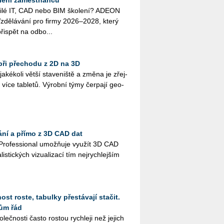
o­či­lé IT, CAD nebo BIM ško­le­ní? ADEON
zdě­lá­vá­ní pro firmy 2026–2028, který
ři­spět na od­bo...
při přechodu z 2D na 3D
­ké­ko­li větší sta­ve­niš­tě a změna je zřej­
více table­tů. Vý­rob­ní týmy čer­pa­jí ge­o­
ání a přímo z 3D CAD dat
Pro­fes­si­o­nal umož­ňuje vy­u­žít 3D CAD
lis­tic­kých vi­zu­a­li­za­cí tím nej­rych­lej­ším
st roste, tabulky přestávají stačit.
ům řád
­leč­nos­ti často ros­tou rych­le­ji než je­jich