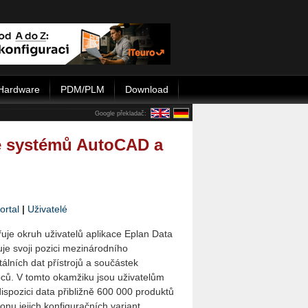
Hardware
PDM/PLM
Download
Google překladač:
le systémů AutoCAD a
ortal
|
Uživatelé
řuje okruh uživatelů aplikace Eplan Data
luje svoji pozici mezinárodního
tálních dat přístrojů a součástek
ců. V tomto okamžiku jsou uživatelům
ispozici data přibližně 600 000 produktů
ionu jejich konfiguračních variant.