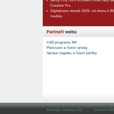
Creative Pro
Digitalizace staveb 2026: od skenu k B
modelu
Partneři
webu
CAD programy 4M
Plánování a řízení výroby
Správa majetku a řízení údržby
Kontakty redakce CAD
Týdeník CA