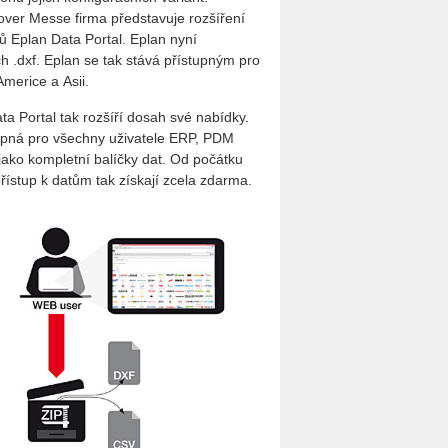
ver Messe firma představuje rozšíření
ů Eplan Data Portal. Eplan nyní
 .dxf. Eplan se tak stává přístupným pro
merice a Asii.
ta Portal tak rozšíří dosah své nabídky.
tupná pro všechny uživatele ERP, PDM
jako kompletní balíčky dat. Od počátku
řístup k datům tak získají zcela zdarma.