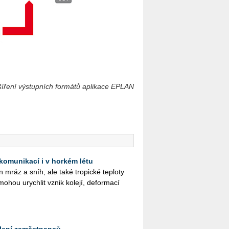
íření výstupních formátů aplikace EPLAN
 komunikací i v horkém létu
jen mráz a sníh, ale také tro­pic­ké tep­lo­ty
mohou urych­lit vznik ko­le­jí, de­for­ma­cí
lení zaměstnanců