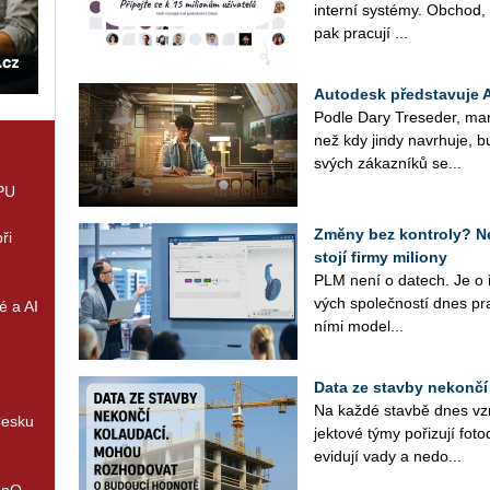
in­ter­ní sys­témy. Ob­chod, s
pak pra­cu­jí ...
Autodesk představuje 
Podle Dary Tre­se­der, mar­ke­
než kdy jindy na­vr­hu­je, bu
svých zá­kaz­ní­ků se...
GPU
Změny bez kontroly? Ne
ři
stojí firmy miliony
PLM není o datech. Je o 
vých spo­leč­nos­tí dnes pra­
é a AI
ní­mi mo­de­l...
Data ze stavby nekončí
Na každé stav­bě dnes vzni­
Česku
jek­to­vé týmy po­ři­zu­jí fo­t
evi­du­jí vady a ne­do­...
enQ