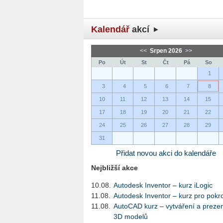
Kalendář
akcí
<<
Srpen 2026
>>
Po
Út
St
Čt
Pá
So
1
3
4
5
6
7
8
10
11
12
13
14
15
17
18
19
20
21
22
24
25
26
27
28
29
31
Přidat novou akci do kalendáře
Nejbližší akce
10.08.
Autodesk Inventor – kurz iLogic
11.08.
Autodesk Inventor – kurz pro pokro
11.08.
AutoCAD kurz – vytváření a preze
3D modelů