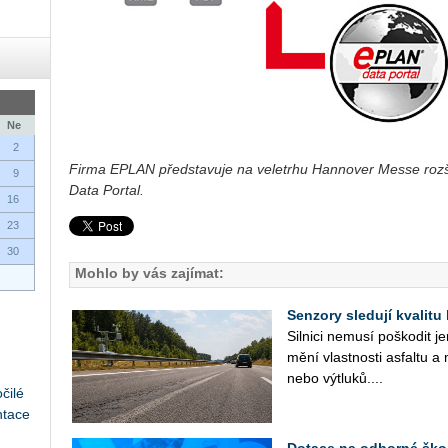
Ne
2
Firma EPLAN představuje na veletrhu Hannover Messe rozš
9
Data Portal.
16
23
30
Mohlo by vás zajímat:
Senzory sledují kvalitu
Sil­ni­ci ne­mu­sí po­ško­dit 
mění vlast­nos­ti as­fal­tu a 
nebo vý­tlu­ků....
čilé
ntace
Dotace na odborné ško