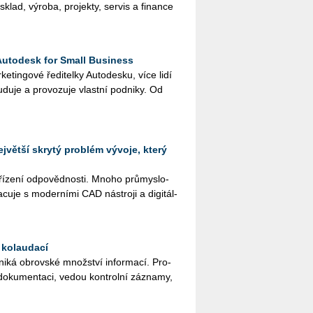
klad, vý­ro­ba, pro­jek­ty, ser­vis a fi­nan­ce
Autodesk for Small Business
tingo­vé ře­di­tel­ky Au­to­de­s­ku, více lidí
­du­je a pro­vo­zu­je vlast­ní pod­ni­ky. Od
jvětší skrytý problém vývoje, který
řízení odpovědnosti. Mnoho prů­mys­lo­
cu­je s mo­der­ní­mi CAD ná­stro­ji a di­gi­tál­
 kolaudací
ká ob­rov­ské množ­ství in­for­ma­cí. Pro­
o­do­ku­men­ta­ci, vedou kon­t­rol­ní zá­zna­my,