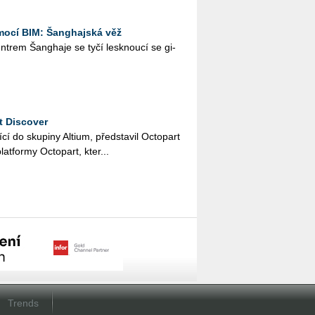
ocí BIM: Šanghajská věž
­t­rem Šan­gha­je se tyčí lesk­nou­cí se gi­
t Discover
í­cí do sku­pi­ny Al­ti­um, před­sta­vil Oc­to­part
lat­for­my Oc­to­part, kter...
Trends