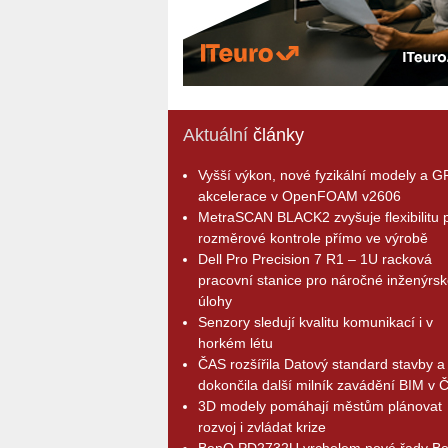
Aktuální
články
Vyšší výkon, nové fyzikální modely a 
akcelerace v OpenFOAM v2606
MetraSCAN BLACK2 zvyšuje flexibilitu p
rozměrové kontrole přímo ve výrobě
Dell Pro Precision 7 R1 – 1U racková
pracovní stanice pro náročné inženýrsk
úlohy
Senzory sledují kvalitu komunikací i v
horkém létu
ČAS rozšířila Datový standard stavby a
dokončila další milník zavádění BIM v 
3D modely pomáhají městům plánovat
rozvoj i zvládat krize
BenQ PD2732U vrcholem nové řady B