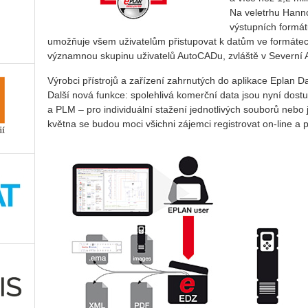
Na veletrhu Hanno
výstupních formát
umožňuje všem uživatelům přistupovat k datům ve formátech
významnou skupinu uživatelů AutoCADu, zvláště v Severní A
Výrobci přístrojů a zařízení zahrnutých do aplikace Eplan Da
Další nová funkce: spolehlivá komerční data jsou nyní dos
a PLM – pro individuální stažení jednotlivých souborů nebo 
května se budou moci všichni zájemci registrovat on-line a p