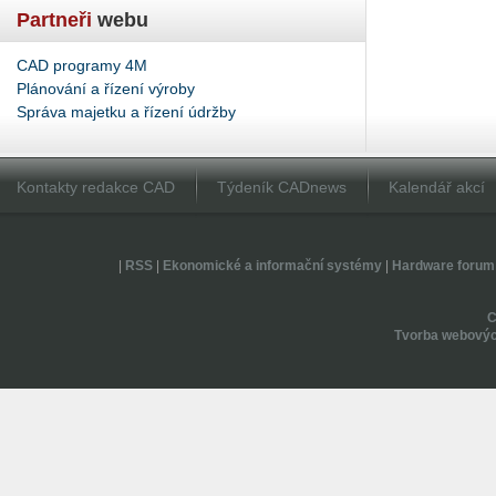
Partneři
webu
CAD programy 4M
Plánování a řízení výroby
Správa majetku a řízení údržby
Kontakty redakce CAD
Týdeník CADnews
Kalendář akcí
|
RSS
|
Ekonomické a informační systémy
|
Hardware forum
Tvorba webovýc