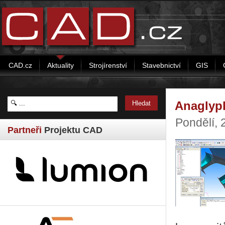
CAD.cz
Aktuality
Strojírenství
Stavebnictví
GIS
Anaglyph
Pondělí,
Partneři
Projektu CAD