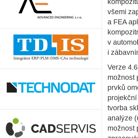
kompozitů.
všemi za
a FEA apl
kompozitn
v automo
i zábavní
Verze 4.6
možnost p
prvků ome
projekční
tvorba skl
analýze (
možnost p