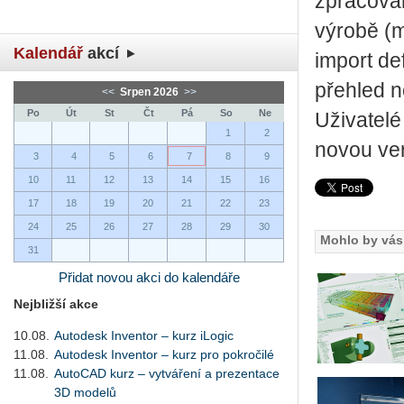
zpracován
výrobě (
Kalendář
akcí
import de
přehled n
<<
Srpen 2026
>>
Po
Út
St
Čt
Pá
So
Ne
Uživatelé
1
2
novou ve
3
4
5
6
7
8
9
10
11
12
13
14
15
16
17
18
19
20
21
22
23
24
25
26
27
28
29
30
Mohlo by vás 
31
Přidat novou akci do kalendáře
Nejbližší akce
10.08.
Autodesk Inventor – kurz iLogic
11.08.
Autodesk Inventor – kurz pro pokročilé
11.08.
AutoCAD kurz – vytváření a prezentace
3D modelů