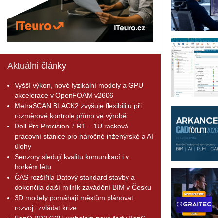
Aktuální
články
Vyšší výkon, nové fyzikální modely a GPU
akcelerace v OpenFOAM v2606
MetraSCAN BLACK2 zvyšuje flexibilitu při
rozměrové kontrole přímo ve výrobě
Dell Pro Precision 7 R1 – 1U racková
pracovní stanice pro náročné inženýrské a AI
úlohy
Senzory sledují kvalitu komunikací i v
horkém létu
ČAS rozšířila Datový standard stavby a
dokončila další milník zavádění BIM v Česku
3D modely pomáhají městům plánovat
rozvoj i zvládat krize
BenQ PD2732U vrcholem nové řady BenQ