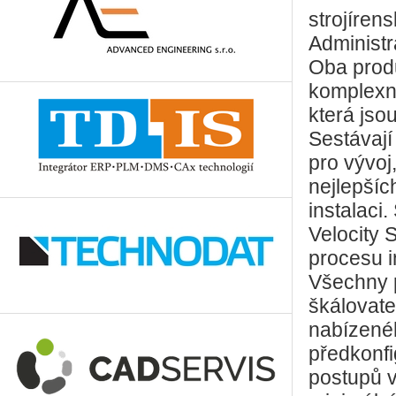
strojíren
Administr
Oba produ
komplexní
která jso
Sestávají
pro vývoj
nejlepšíc
instalaci
Velocity
procesu i
Všechny p
škálovate
nabízenéh
předkonfi
postupů v