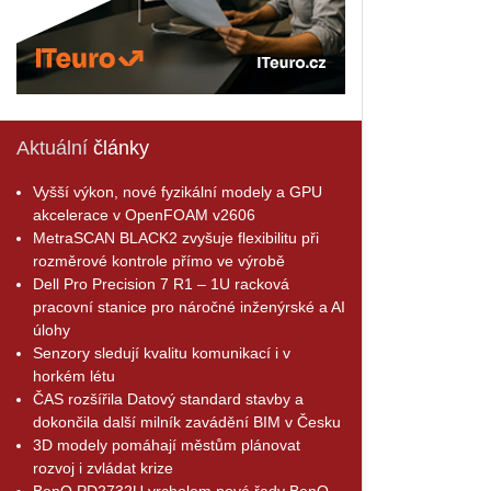
Aktuální
články
Vyšší výkon, nové fyzikální modely a GPU
akcelerace v OpenFOAM v2606
MetraSCAN BLACK2 zvyšuje flexibilitu při
rozměrové kontrole přímo ve výrobě
Dell Pro Precision 7 R1 – 1U racková
pracovní stanice pro náročné inženýrské a AI
úlohy
Senzory sledují kvalitu komunikací i v
horkém létu
ČAS rozšířila Datový standard stavby a
dokončila další milník zavádění BIM v Česku
3D modely pomáhají městům plánovat
rozvoj i zvládat krize
BenQ PD2732U vrcholem nové řady BenQ