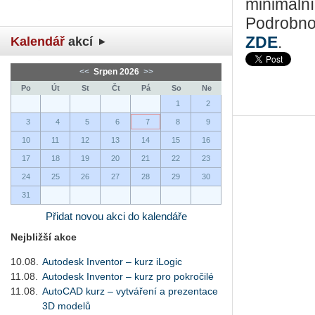
minimální
Podrobnos
ZDE
.
Kalendář
akcí
<<
Srpen 2026
>>
Po
Út
St
Čt
Pá
So
Ne
1
2
3
4
5
6
7
8
9
10
11
12
13
14
15
16
17
18
19
20
21
22
23
24
25
26
27
28
29
30
31
Přidat novou akci do kalendáře
Nejbližší akce
10.08.
Autodesk Inventor – kurz iLogic
11.08.
Autodesk Inventor – kurz pro pokročilé
11.08.
AutoCAD kurz – vytváření a prezentace
3D modelů