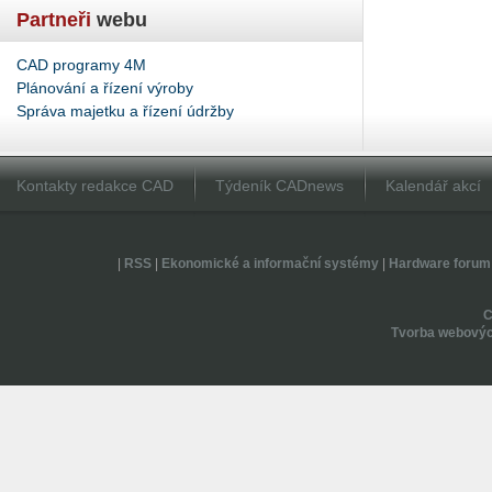
Partneři
webu
CAD programy 4M
Plánování a řízení výroby
Správa majetku a řízení údržby
Kontakty redakce CAD
Týdeník CADnews
Kalendář akcí
|
RSS
|
Ekonomické a informační systémy
|
Hardware forum
Tvorba webovýc