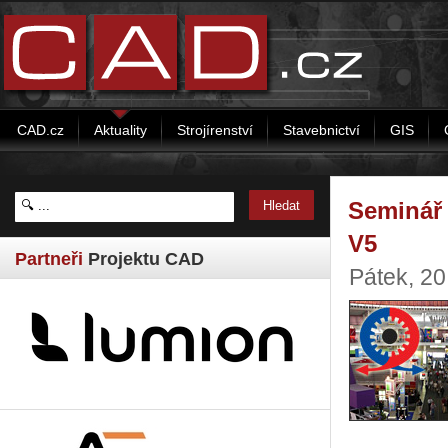
CAD.cz
Aktuality
Strojírenství
Stavebnictví
GIS
Seminář
V5
Partneři
Projektu CAD
Pátek, 2