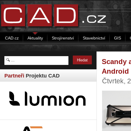
CAD.cz
Aktuality
Strojírenství
Stavebnictví
GIS
Scandy a
Android
Partneři
Projektu CAD
Čtvrtek, 