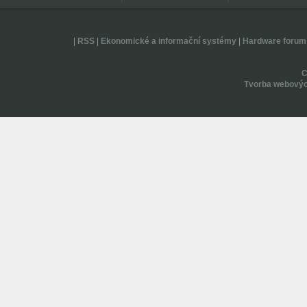
|
RSS
|
Ekonomické a informační systémy
|
Hardware forum
Tvorba webovýc