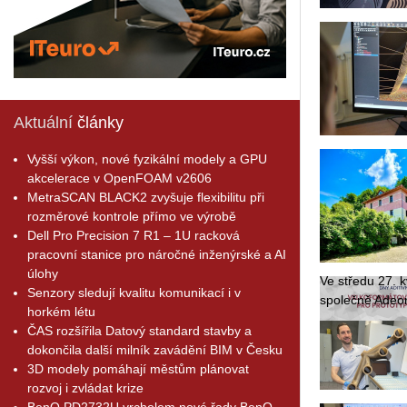
Aktuální
články
Vyšší výkon, nové fyzikální modely a GPU
akcelerace v OpenFOAM v2606
MetraSCAN BLACK2 zvyšuje flexibilitu při
rozměrové kontrole přímo ve výrobě
Dell Pro Precision 7 R1 – 1U racková
pracovní stanice pro náročné inženýrské a AI
úlohy
Ve stře­du 27. kv
Senzory sledují kvalitu komunikací i v
spo­leč­ně Adeon
horkém létu
ČAS rozšířila Datový standard stavby a
dokončila další milník zavádění BIM v Česku
3D modely pomáhají městům plánovat
rozvoj i zvládat krize
BenQ PD2732U vrcholem nové řady BenQ