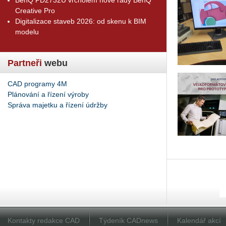
Creative Pro
Digitalizace staveb 2026: od skenu k BIM
modelu
Partneři
webu
CAD programy 4M
Plánování a řízení výroby
Správa majetku a řízení údržby
Kontakty redakce CAD
Týdeník CADnews
Kalendář akcí