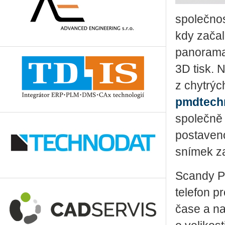
společno
kdy zača
panoramat
3D tisk. 
z chytrých
pmdtech
společně 
postaven
snímek z
Scandy Pr
telefon p
čase a na