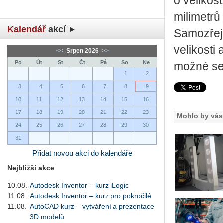
o velikos
milimetrů
Kalendář
akcí
Samozřejm
velikosti
<<
Srpen 2026
>>
Po
Út
St
Čt
Pá
So
Ne
možné se 
1
2
3
4
5
6
7
8
9
10
11
12
13
14
15
16
17
18
19
20
21
22
23
Mohlo by vás 
24
25
26
27
28
29
30
31
Přidat novou akci do kalendáře
Nejbližší akce
10.08.
Autodesk Inventor – kurz iLogic
11.08.
Autodesk Inventor – kurz pro pokročilé
11.08.
AutoCAD kurz – vytváření a prezentace
3D modelů