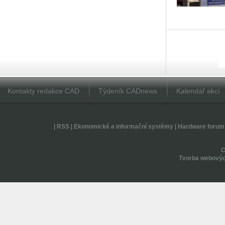
Kontakty redakce CAD
Týdeník CADnews
Kalendář akcí
|
RSS
|
Ekonomické a informační systémy
|
Hardware forum
Tvorba webovýc