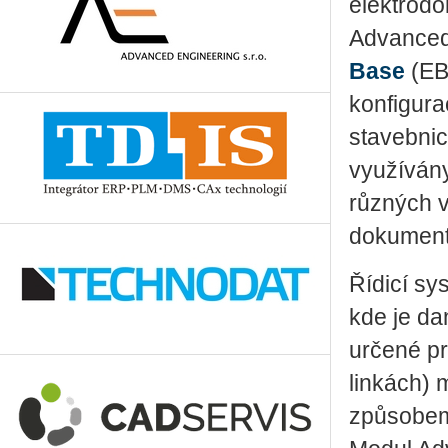
elektrodo
Advanced
Base
(EB
konfigura
stavebni
využívány
různých v
dokumenta
Řídicí sy
kde je d
určené pr
linkách) 
způsobe