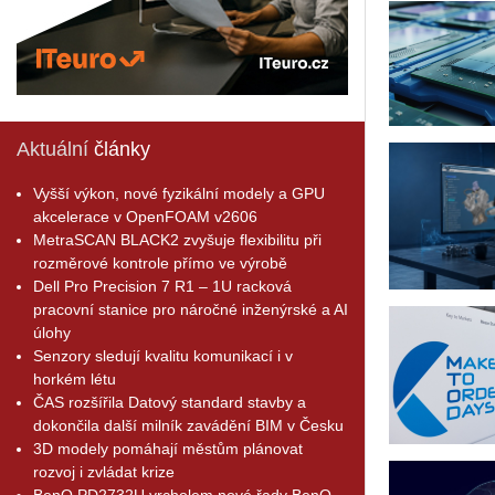
Aktuální
články
Vyšší výkon, nové fyzikální modely a GPU
akcelerace v OpenFOAM v2606
MetraSCAN BLACK2 zvyšuje flexibilitu při
rozměrové kontrole přímo ve výrobě
Dell Pro Precision 7 R1 – 1U racková
pracovní stanice pro náročné inženýrské a AI
úlohy
Senzory sledují kvalitu komunikací i v
horkém létu
ČAS rozšířila Datový standard stavby a
dokončila další milník zavádění BIM v Česku
3D modely pomáhají městům plánovat
rozvoj i zvládat krize
BenQ PD2732U vrcholem nové řady BenQ