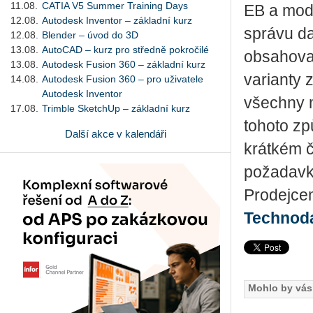
11.08.
CATIA V5 Summer Training Days
EB a modu
12.08.
Autodesk Inventor – základní kurz
správu d
12.08.
Blender – úvod do 3D
13.08.
AutoCAD – kurz pro středně pokročilé
obsahovat
13.08.
Autodesk Fusion 360 – základní kurz
varianty 
14.08.
Autodesk Fusion 360 – pro uživatele
Autodesk Inventor
všechny 
17.08.
Trimble SketchUp – základní kurz
tohoto zp
Další akce v kalendáři
krátkém č
požadavk
Prodejcem
Technod
Mohlo by vás 