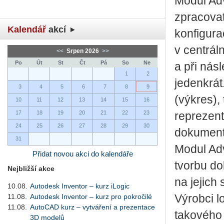
Modul Ad
zpracovat
Kalendář
akcí
konfigura
v centrál
<<
Srpen 2026
>>
Po
Út
St
Čt
Pá
So
Ne
a při ná
1
2
jedenkrát
3
4
5
6
7
8
9
(výkres),
10
11
12
13
14
15
16
17
18
19
20
21
22
23
reprezent
24
25
26
27
28
29
30
dokument
31
Modul Ad
Přidat novou akci do kalendáře
tvorbu d
Nejbližší akce
na jejich
10.08.
Autodesk Inventor – kurz iLogic
11.08.
Autodesk Inventor – kurz pro pokročilé
Výrobci l
11.08.
AutoCAD kurz – vytváření a prezentace
takového 
3D modelů