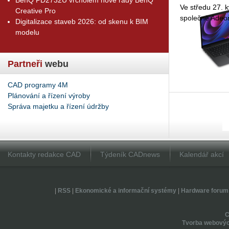
Ve stře­du 27. kv
Creative Pro
spo­leč­ně Adeon
Digitalizace staveb 2026: od skenu k BIM
modelu
Partneři
webu
CAD programy 4M
Plánování a řízení výroby
Správa majetku a řízení údržby
Kontakty redakce CAD
Týdeník CADnews
Kalendář akcí
|
RSS
|
Ekonomické a informační systémy
|
Hardware forum
Tvorba webovýc