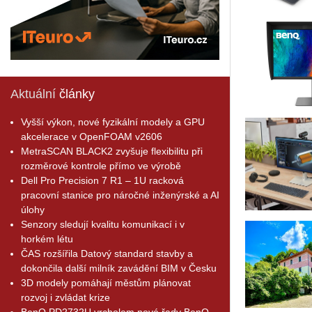
Aktuální
články
Vyšší výkon, nové fyzikální modely a GPU
akcelerace v OpenFOAM v2606
MetraSCAN BLACK2 zvyšuje flexibilitu při
rozměrové kontrole přímo ve výrobě
Dell Pro Precision 7 R1 – 1U racková
pracovní stanice pro náročné inženýrské a AI
úlohy
Senzory sledují kvalitu komunikací i v
horkém létu
ČAS rozšířila Datový standard stavby a
dokončila další milník zavádění BIM v Česku
3D modely pomáhají městům plánovat
rozvoj i zvládat krize
BenQ PD2732U vrcholem nové řady BenQ