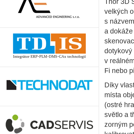
Thor 3D 
velkých o
s názvem 
a dokáže 
skenovac
dotykový 
v reálném
Fi nebo p
Díky vlas
místa obj
(ostré hr
světlo a 
zorným po