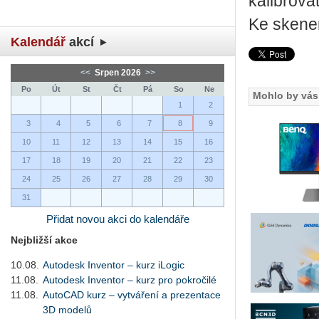
kalibrova
Ke skener
Kalendář
akcí
<<
Srpen 2026
>>
Po
Út
St
Čt
Pá
So
Ne
Mohlo by vás 
1
2
3
4
5
6
7
8
9
10
11
12
13
14
15
16
17
18
19
20
21
22
23
24
25
26
27
28
29
30
31
Přidat novou akci do kalendáře
Nejbližší akce
10.08.
Autodesk Inventor – kurz iLogic
11.08.
Autodesk Inventor – kurz pro pokročilé
11.08.
AutoCAD kurz – vytváření a prezentace
3D modelů