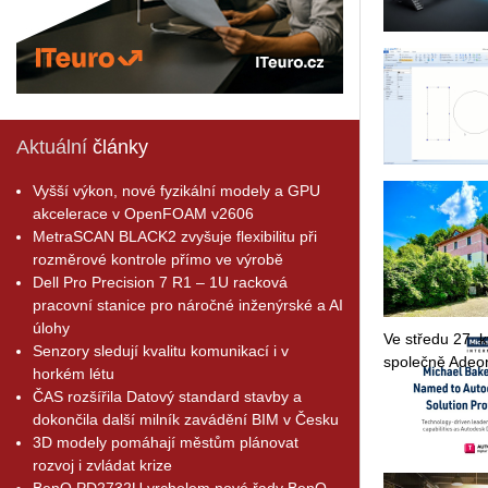
Aktuální
články
Vyšší výkon, nové fyzikální modely a GPU
akcelerace v OpenFOAM v2606
MetraSCAN BLACK2 zvyšuje flexibilitu při
rozměrové kontrole přímo ve výrobě
Dell Pro Precision 7 R1 – 1U racková
pracovní stanice pro náročné inženýrské a AI
úlohy
Ve stře­du 27. kv
Senzory sledují kvalitu komunikací i v
spo­leč­ně Adeon
horkém létu
ČAS rozšířila Datový standard stavby a
dokončila další milník zavádění BIM v Česku
3D modely pomáhají městům plánovat
rozvoj i zvládat krize
BenQ PD2732U vrcholem nové řady BenQ