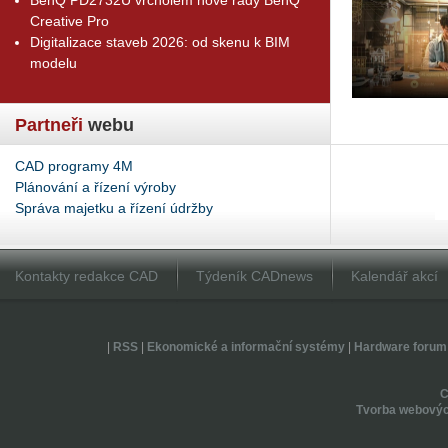
Creative Pro
Digitalizace staveb 2026: od skenu k BIM
modelu
Partneři
webu
CAD programy 4M
Plánování a řízení výroby
Správa majetku a řízení údržby
Kontakty redakce CAD
Týdeník CADnews
Kalendář akcí
|
RSS
|
Ekonomické a informační systémy
|
Hardware forum
Tvorba webovýc