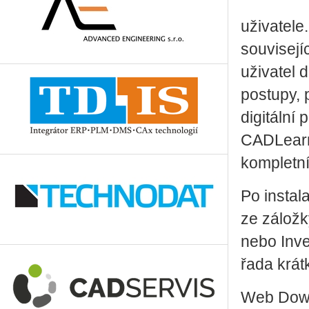
uživatele
souvisejí
uživatel 
postupy, 
digitální
CADLearni
kompletn
Po instal
ze záložk
nebo Inve
řada krát
Web
Dow