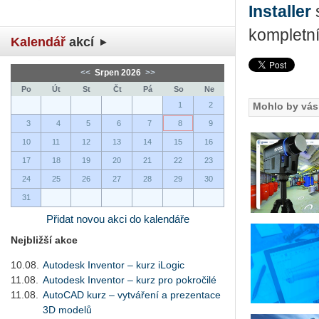
Installer
s
kompletn
Kalendář
akcí
<<
Srpen 2026
>>
Po
Út
St
Čt
Pá
So
Ne
1
2
Mohlo by vás 
3
4
5
6
7
8
9
10
11
12
13
14
15
16
17
18
19
20
21
22
23
24
25
26
27
28
29
30
31
Přidat novou akci do kalendáře
Nejbližší akce
10.08.
Autodesk Inventor – kurz iLogic
11.08.
Autodesk Inventor – kurz pro pokročilé
11.08.
AutoCAD kurz – vytváření a prezentace
3D modelů