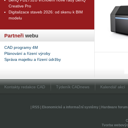
Creative Pro
Digitalizace staveb 2026: od skenu k BIM
modelu
Partneři
webu
CAD programy 4M
Plánování a řízení výroby
Správa majetku a řízení údržby
Kontakty redakce CAD
Týdeník CADnews
Kalendář akcí
|
RSS
|
Ekonomické a informační systémy
|
Hardware forum
Tvorba webovýc