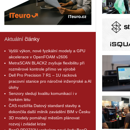
Aktuální
články
Vyšší výkon, nové fyzikální modely a GPU
akcelerace v OpenFOAM v2606
MetraSCAN BLACK2 zvyšuje flexibilitu při
rozměrové kontrole přímo ve výrobě
Dell Pro Precision 7 R1 – 1U racková
pracovní stanice pro náročné inženýrské a AI
úlohy
Senzory sledují kvalitu komunikací i v
horkém létu
ČAS rozšířila Datový standard stavby a
dokončila další milník zavádění BIM v Česku
3D modely pomáhají městům plánovat
rozvoj i zvládat krize
BenQ PD2732U vrcholem nové řady BenQ