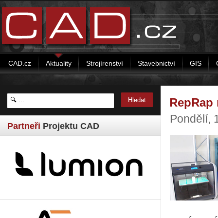
CAD.cz
Aktuality
Strojírenství
Stavebnictví
GIS
RepRap m
Pondělí, 
Partneři
Projektu CAD