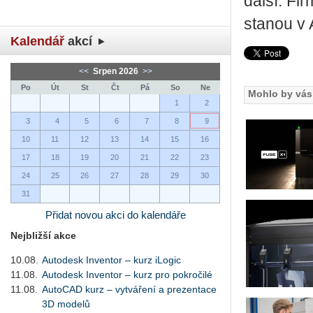
další. Fi
stanou v A
Kalendář
akcí
<<
Srpen 2026
>>
Po
Út
St
Čt
Pá
So
Ne
Mohlo by vás 
1
2
3
4
5
6
7
8
9
10
11
12
13
14
15
16
17
18
19
20
21
22
23
24
25
26
27
28
29
30
31
Přidat novou akci do kalendáře
Nejbližší akce
10.08.
Autodesk Inventor – kurz iLogic
11.08.
Autodesk Inventor – kurz pro pokročilé
11.08.
AutoCAD kurz – vytváření a prezentace
3D modelů