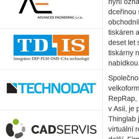
nyní ozná
dceřinou 
obchodní
tiskáren 
deset let
tiskárny
nabídkou
Společnos
velkofor
RepRap, o
v Asii, je
Thinglab j
virtuální