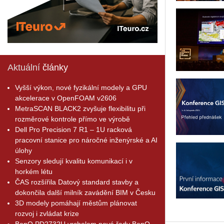
Aktuální
články
Vyšší výkon, nové fyzikální modely a GPU
akcelerace v OpenFOAM v2606
MetraSCAN BLACK2 zvyšuje flexibilitu při
rozměrové kontrole přímo ve výrobě
Dell Pro Precision 7 R1 – 1U racková
pracovní stanice pro náročné inženýrské a AI
úlohy
Senzory sledují kvalitu komunikací i v
horkém létu
ČAS rozšířila Datový standard stavby a
dokončila další milník zavádění BIM v Česku
3D modely pomáhají městům plánovat
rozvoj i zvládat krize
BenQ PD2732U vrcholem nové řady BenQ