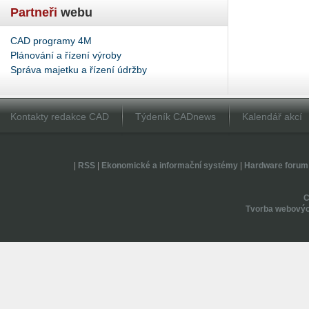
Partneři
webu
CAD programy 4M
Plánování a řízení výroby
Správa majetku a řízení údržby
Kontakty redakce CAD
Týdeník CADnews
Kalendář akcí
|
RSS
|
Ekonomické a informační systémy
|
Hardware forum
Tvorba webovýc