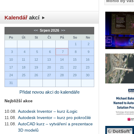
Mohlo by vás 
Kalendář
akcí
<<
Srpen 2026
>>
Po
Út
St
Čt
Pá
So
Ne
1
2
3
4
5
6
7
8
9
10
11
12
13
14
15
16
17
18
19
20
21
22
23
24
25
26
27
28
29
30
31
Přidat novou akci do kalendáře
Nejbližší akce
10.08.
Autodesk Inventor – kurz iLogic
11.08.
Autodesk Inventor – kurz pro pokročilé
11.08.
AutoCAD kurz – vytváření a prezentace
3D modelů