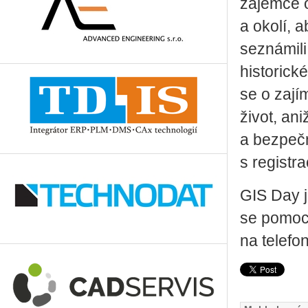
zájemce o
a okolí, 
seznámili,
historické
se o zají
život, an
a bezpečn
s registra
GIS Day j
se pomoc
na telefo