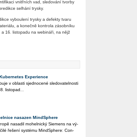
ntifikaci vnitřních vad, sledování tvorby
redikce selhání trysky.
ikce vyboulení trysky a defekty tvaru
ateriálu, a konečně kontrola zásobníku
a 16. listopadu na webináři, na nějž
 Kubernetes Experience
­je v ob­las­ti sjed­no­ce­né sle­do­va­tel­nos­ti
. lis­to­pa­d...
helnice nasazen MindSphere
o­pě na­sa­dil mo­hel­nic­ký Si­e­mens na vý­
o­či­lé ře­še­ní sys­té­mu Mind­Sphe­re: Con­