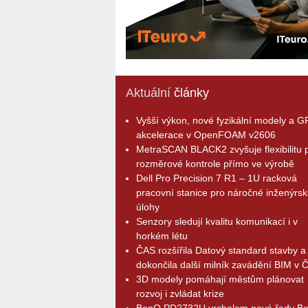
Aktuální
články
Vyšší výkon, nové fyzikální modely a 
akcelerace v OpenFOAM v2606
MetraSCAN BLACK2 zvyšuje flexibilitu p
rozměrové kontrole přímo ve výrobě
Dell Pro Precision 7 R1 – 1U racková
pracovní stanice pro náročné inženýrsk
úlohy
Senzory sledují kvalitu komunikací i v
horkém létu
ČAS rozšířila Datový standard stavby a
dokončila další milník zavádění BIM v 
3D modely pomáhají městům plánovat
rozvoj i zvládat krize
BenQ PD2732U vrcholem nové řady B