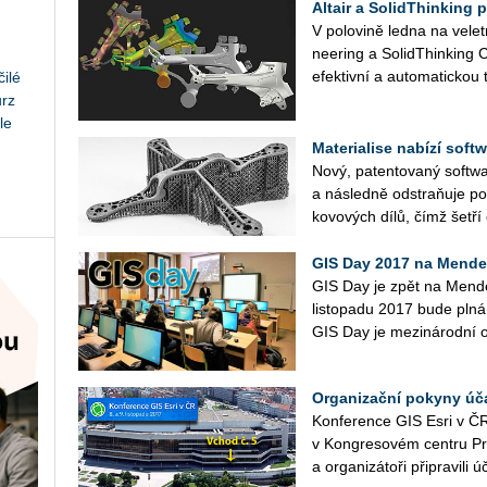
Altair a SolidThinking 
V polovině ledna na velet
nee­ring a SolidThinking
efektivní a automatickou t
ilé
urz
le
Materialise nabízí soft
Nový, patentovaný softwa
a násled­ně odstraňuje po
kovových dílů, čímž šetří
GIS Day 2017 na Mendel
GIS Day je zpět na Mende
listopadu 2017 bude pln
GIS Day je mezi­národní os
Organizační pokyny úč
Konference GIS Esri v ČR
v Kongresovém centru Pr
a organizátoři připravili 