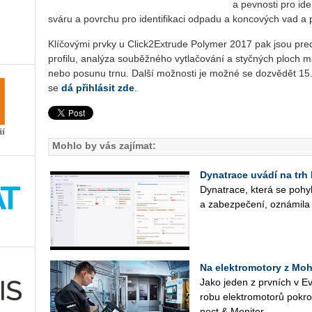
a pevnosti pro ide
sváru a povrchu pro identifikaci odpadu a koncových vad a p
Klíčovými prvky u Click2Extrude Polymer 2017 pak jsou pred
profilu, analýza souběžného vytlačování a styčných ploch m
nebo posunu trnu. Další možnosti je možné se dozvědět 15. 
se
dá přihlásit zde
.
Mohlo by vás zajímat:
Dynatrace uvádí na trh
Dy­na­tra­ce, která se po­hy­bu
a za­bez­pe­če­ní, ozná­mi­la 8
Na elektromotory z Mo
Jako jeden z prv­ních v Ev­r
ro­bu elek­tro­mo­to­rů po­kr
nect & Mo­ni­tor...