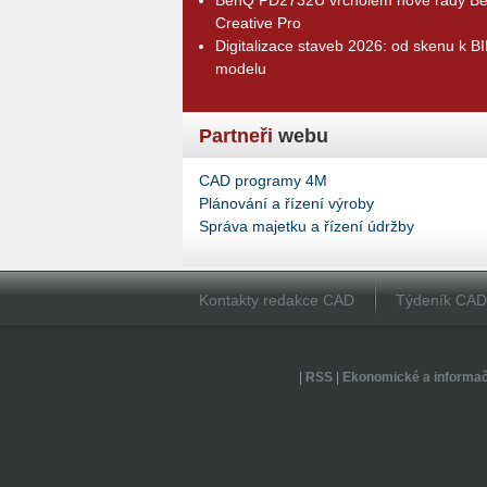
Creative Pro
Digitalizace staveb 2026: od skenu k B
modelu
Partneři
webu
CAD programy 4M
Plánování a řízení výroby
Správa majetku a řízení údržby
Kontakty redakce CAD
Týdeník CA
|
RSS
|
Ekonomické a informa