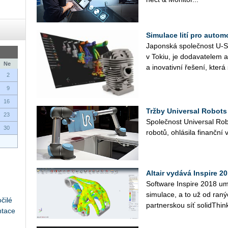
Simulace lití pro autom
Japonská společnost U-Sh
v Tokiu, je dodavatelem a
Ne
a inovativní řešení, která
2
9
16
Tržby Universal Robots 
23
Společnost Universal Rob
30
robotů, ohlásila finanční 
Altair vydává Inspire 2
Software Inspire 2018 um
simulace, a to už od raný
čilé
partnerskou síť solidThin
ntace