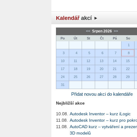
Kalendář
akcí
<<
Srpen 2026
>>
Po
Út
St
Čt
Pá
So
1
3
4
5
6
7
8
10
11
12
13
14
15
17
18
19
20
21
22
24
25
26
27
28
29
31
Přidat novou akci do kalendáře
Nejbližší akce
10.08.
Autodesk Inventor – kurz iLogic
11.08.
Autodesk Inventor – kurz pro pokro
11.08.
AutoCAD kurz – vytváření a preze
3D modelů