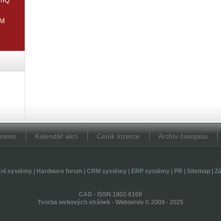
IM
Dnews
Kalendář akcí
Ceník inzerce
Archív časopisu
ční systémy
|
Hardware forum
|
CRM systémy
|
ERP systémy
|
PR
|
Sitemap
|
Zá
CAD
- ISSN 1802-6168
Tvorba webových stránek
- Webservis © 2009 - 2025