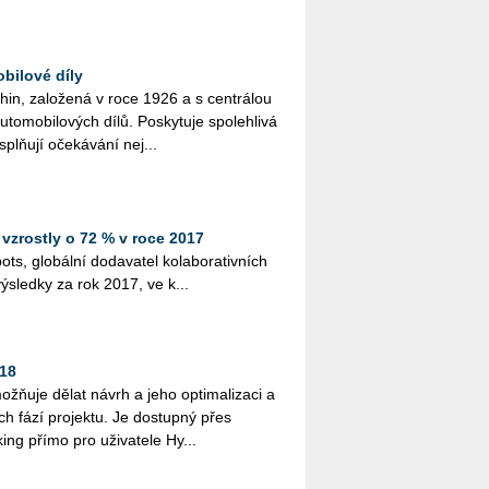
obilové díly
in, založená v roce 1926 a s centrálou
utomobilových dílů. Poskytuje spolehlivá
 splňují očekávání nej...
vzrostly o 72 % v roce 2017
ots, globální dodavatel kolaborativních
výsledky za rok 2017, ve k...
018
ožňuje dělat návrh a jeho optimalizaci a
ch fází projektu. Je dostupný přes
king přímo pro uživatele Hy...