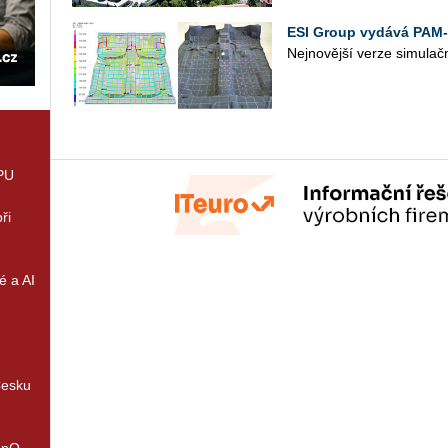
ESI Group vydává PA
Nejnovější verze simulač
GPU
ři
é a AI
Česku
enQ