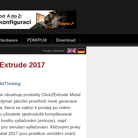
Hardware
PDM/PLM
Download
Google překladač:
2Extrude 2017
lidThinking
e obsahuje produkty Click2Extrude Metal
olymer jakožto prostředí nové generace
, která se nabízí k prodeji po celém
ro uživatele zjednodušit komplikované
 kvalitu vytlačování (extruze), např.
 pro simulaci vytlačování. Klíčovými prvky
etal 2017 jsou predikce umístění svárů