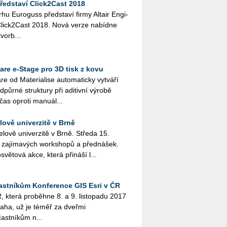
představí Click2Cast 2018
rhu Euroguss představí firmy Altair Engi­
 Click2Cast 2018. Nová verze nabídne
vorb...
ware e-Stage pro 3D tisk z kovu
re od Materialise automaticky vytváří
dpůrné struktury při aditivní výrobě
 čas oproti manuál...
ově univerzitě v Brně
lově univerzitě v Brně. Středa 15.
á zajímavých workshopů a přednášek.
větová akce, která přináší l...
astníkům Konference GIS Esri v ČR
, která proběhne 8. a 9. listopadu 2017
aha, už je téměř za dveřmi
účastníkům n...