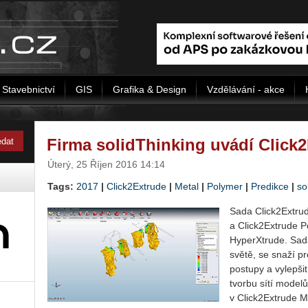
Stavebnictví
GIS
Grafika & Design
Vzdělávání - akce
Firma solidThinking uvádí Click
Úterý, 25 Říjen 2016 14:14
Tags:
2017
|
Click2Extrude
|
Metal
|
Polymer
|
Predikce
|
so
Sada Click2Extrud
a Click2Extrude P
HyperXtrude. Sada
světě, se snaží p
postupy a vylepšit
tvorbu sítí modelů
v Click2Extrude M