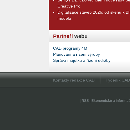
Creative Pro
Digitalizace staveb 2026: od skenu k B
modelu
Partneři
webu
CAD programy 4M
Plánování a řízení výroby
Správa majetku a řízení údržby
Kontakty redakce CAD
Týdeník CA
|
RSS
|
Ekonomické a informa