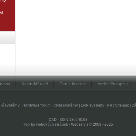
IM
Dnews
Kalendář akcí
Ceník inzerce
Archív časopisu
ční systémy
|
Hardware forum
|
CRM systémy
|
ERP systémy
|
PR
|
Sitemap
|
Zá
CAD
- ISSN 1802-6168
Tvorba webových stránek
- Webservis © 2009 - 2025