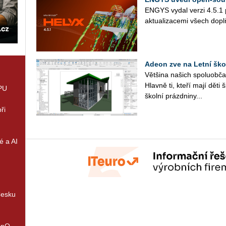
ENGYS vydal verzi 4.5.1 pr
ak­tu­a­li­za­ce­mi všech d
Adeon zve na Letní ško
Vět­ši­na na­šich spo­lu­ob­ča
Hlav­ně ti, kteří mají děti 
GPU
škol­ní prázd­ni­ny...
ři
é a AI
Česku
enQ