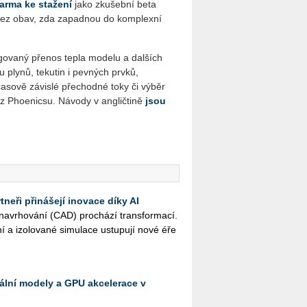
arma ke stažení
jako zkušební beta
bez obav, zda zapadnou do komplexní
ovaný přenos tepla modelu a dalších
 plynů, tekutin i pevných prvků,
časově závislé přechodné toky či výběr
 z Phoenicsu. Návody v angličtině
jsou
neři přinášejí inovace díky AI
na­vr­ho­vá­ní (CAD) pro­chá­zí trans­for­ma­cí.
ní a izo­lo­va­né si­mu­la­ce ustu­pu­jí nové éře
kální modely a GPU akcelerace v