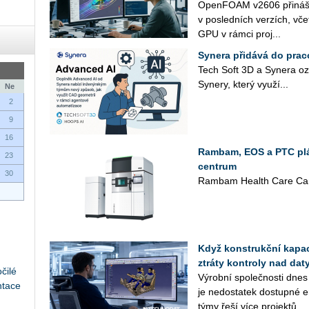
Open­FO­AM v2606 při­ná­ší n
v po­sled­ních ver­zích, vče
GPU v rámci pro­j...
Synera přidává do prac
Tech Soft 3D a Sy­ne­ra oz
Sy­ne­ry, který vy­u­ží...
Ne
2
9
16
Rambam, EOS a PTC plán
23
centrum
30
Rambam Health Care Cam
Když konstrukční kapaci
ztráty kontroly nad daty
čilé
Vý­rob­ní spo­leč­nos­ti dnes
ntace
je ne­do­sta­tek do­stup­né en
týmy řeší více pro­jek­tů...