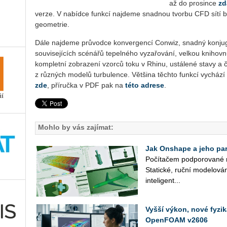
až do prosince
zd
verze. V nabídce funkcí najdeme snadnou tvorbu CFD sítí 
geometrie.
Dále najdeme průvodce konvergencí Conwiz, snadný konjug
souvisejících scénářů tepelného vyzařování, velkou knihovnu
kompletní zobrazení vzorců toku v Rhinu, ustálené stavy a 
z různých modelů turbulence. Většina těchto funkcí vychází
zde
, příručka v PDF pak na
této adrese
.
Mohlo by vás zajímat:
Jak Onshape a jeho part
Po­čí­ta­čem pod­po­ro­va­né 
Sta­tic­ké, ruční mo­de­lo­vá­
in­te­li­gent­...
Vyšší výkon, nové fyzi
OpenFOAM v2606