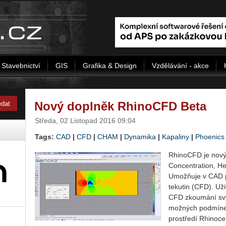
Stavebnictví
GIS
Grafika & Design
Vzdělávání - akce
Nový doplněk RhinoCFD Beta
Středa, 02 Listopad 2016 09:04
Tags:
CAD
|
CFD
|
CHAM
|
Dynamika
|
Kapaliny
|
Phoenics
RhinoCFD je nový
Concentration, H
Umožňuje v CAD p
tekutin (CFD). Už
CFD zkoumání sv
možných podmínek 
prostředí Rhinoce