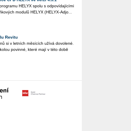
o­gra­mu HELYX spolu s od­po­ví­da­jí­cí­mi
oplňko­vých mo­du­lů HELYX (HELYX-Ad­jo...
lu Revitu
­nů si v let­ních mě­sí­cích užívá do­vo­le­né.
ško­lou po­vin­né, které mají v této době