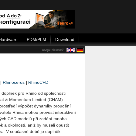
Hardware
PDM/PLM
Download
Google překladač:
|
Rhinoceros
|
RhinoCFD
 doplněk pro Rhino od společnosti
eat & Momentum Limited (CHAM).
rostředí výpočet dynamiky proudění
ivatelé Rhina mohou provést interaktivní
ých CAD modelů při zadání mnoha
a okolností, aniž by museli opustit
ra. V současné době je doplněk