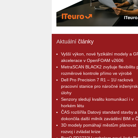
Aktuální
články
Vyšší výkon, nové fyzikální modely a 
akcelerace v OpenFOAM v2606
MetraSCAN BLACK2 zvyšuje flexibilitu p
rozměrové kontrole přímo ve výrobě
Dell Pro Precision 7 R1 – 1U racková
pracovní stanice pro náročné inženýrsk
úlohy
Senzory sledují kvalitu komunikací i v
horkém létu
ČAS rozšířila Datový standard stavby a
dokončila další milník zavádění BIM v 
3D modely pomáhají městům plánovat
rozvoj i zvládat krize
BenQ PD2732U vrcholem nové řady B