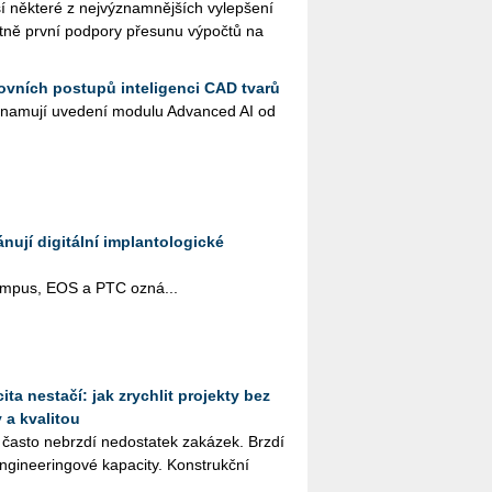
ě­kte­ré z nej­vý­znam­něj­ších vy­lep­še­ní
t­ně první pod­po­ry pře­su­nu vý­po­čtů na
ovních postupů inteligenci CAD tvarů
na­mu­jí uve­de­ní mo­du­lu Advan­ced AI od
ují digitální implantologické
pus, EOS a PTC ozná­...
ta nestačí: jak zrychlit projekty bez
 a kvalitou
 často ne­brz­dí ne­do­sta­tek za­ká­zek. Brzdí
­gi­nee­rin­go­vé ka­pa­ci­ty. Kon­strukč­ní