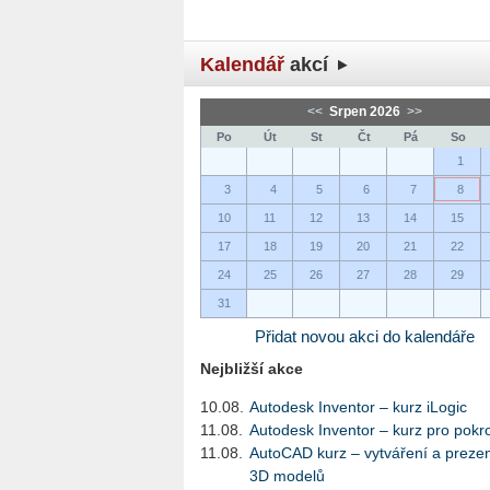
Kalendář
akcí
<<
Srpen 2026
>>
Po
Út
St
Čt
Pá
So
1
3
4
5
6
7
8
10
11
12
13
14
15
17
18
19
20
21
22
24
25
26
27
28
29
31
Přidat novou akci do kalendáře
Nejbližší akce
10.08.
Autodesk Inventor – kurz iLogic
11.08.
Autodesk Inventor – kurz pro pokro
11.08.
AutoCAD kurz – vytváření a preze
3D modelů