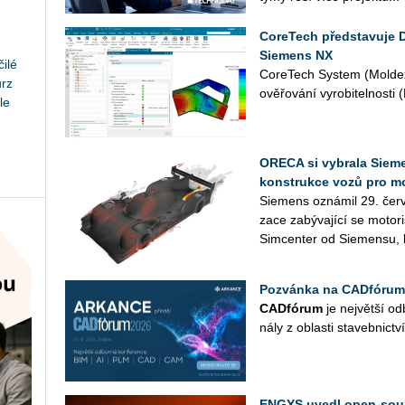
CoreTech představuje 
Siemens NX
ilé
Co­re­Tech Sys­tem (Mol­dex
urz
ově­řo­vá­ní vy­ro­bi­tel­nos­t
le
ORECA si vybrala Sieme
konstrukce vozů pro m
Sie­mens ozná­mil 29. červ
za­ce za­bý­va­jí­cí se mo­to­
Sim­cen­ter od Sie­men­su, k
Pozvánka na CADfórum
CAD­fó­rum
je nej­vět­ší od­
ná­ly z ob­las­ti sta­veb­nic­tví
ENGYS uvedl open-sour