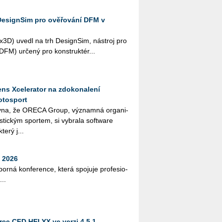
DesignSim pro ověřování DFM v
­3D) uvedl na trh De­sign­Sim, ná­stroj pro
i (DFM) ur­če­ný pro kon­struk­té­r...
ns Xcelerator na zdokonalení
otosport
­na, že ORE­CA Group, vý­znam­ná or­ga­ni­
ris­tic­kým spor­tem, si vy­bra­la soft­ware
terý j...
 2026
bor­ná kon­fe­ren­ce, která spo­ju­je pro­fe­si­o­
...
ce CFD HELYX ve verzi 4.5.1