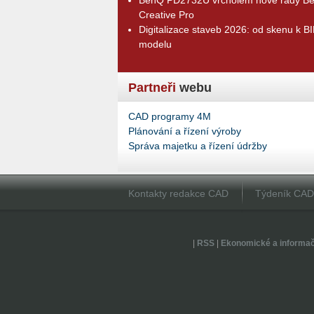
Creative Pro
Digitalizace staveb 2026: od skenu k B
modelu
Partneři
webu
CAD programy 4M
Plánování a řízení výroby
Správa majetku a řízení údržby
Kontakty redakce CAD
Týdeník CA
|
RSS
|
Ekonomické a informa