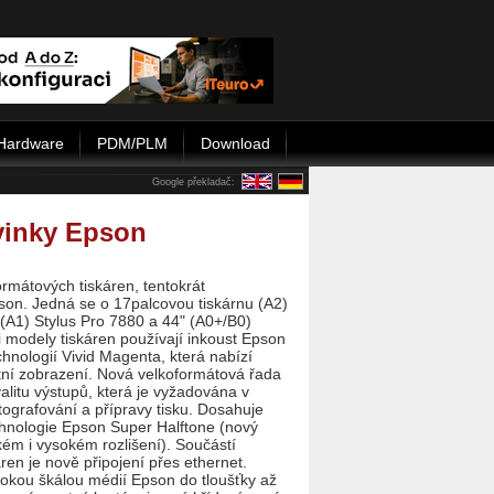
Hardware
PDM/PLM
Download
Google překladač:
vinky Epson
formátových tiskáren, tentokrát
son. Jedná se o 17palcovou tiskárnu (A2)
(A1) Stylus Pro 7880 a 44" (A0+/B0)
i modely tiskáren používají inkoust Epson
nologií Vivid Magenta, která nabízí
itní zobrazení. Nová velkoformátová řada
litu výstupů, která je vyžadována v
ografování a přípravy tisku. Dosahuje
chnologie Epson Super Halftone (nový
zkém i vysokém rozlišení).
Součástí
ren je nově připojení přes ethernet.
irokou škálou médií Epson do tloušťky až