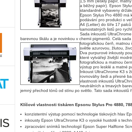
1,5 mm (lesklý papír, matný
a běžný papír). Epson Stylu
standardně vybaveny držáke
Epson Stylus Pro 4880 má 
podávání pro produkci o vel
A4 (Letter) do šíře 17 palc
samostatných listů pro rychle
Sada inkoustů UltraChrome K
barevnou škálu a je novinkou v chemii pigmentů. Celá sada
fotografickou čerň, matnou
světle azurovou, žlutou, ži
Dva purpurové inkousty pou
které vytvářejí živější mod
fotografickou a matnou čer
výstup pro lesklé a matné p
Inkoust UltraChrome K3 s 
rovnováhy šedi a přesné bar
vlastnosti inkoustů UltraCh
neutrálních a tmavých barev
jemný přechod tónů od stínu po světlo. Tato sada inkoustů 
Klíčové vlastnosti tiskáren Epsonu Stylus Pro 4880, 78
konzistentní výstup pomocí technologie tiskových hlav E
inkousty Epson UltraChrome K3 o vysoké hustotě s techn
zpracování snímků technologií Epson Super Halftone Scr