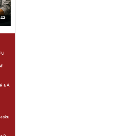
GPU
ři
é a AI
Česku
enQ