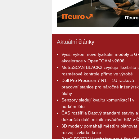
Aktuální
články
Vyšší výkon, nové fyzikální modely a 
akcelerace v OpenFOAM v2606
MetraSCAN BLACK2 zvyšuje flexibilitu p
rozměrové kontrole přímo ve výrobě
Dell Pro Precision 7 R1 – 1U racková
pracovní stanice pro náročné inženýrsk
úlohy
Senzory sledují kvalitu komunikací i v
horkém létu
ČAS rozšířila Datový standard stavby a
dokončila další milník zavádění BIM v 
3D modely pomáhají městům plánovat
rozvoj i zvládat krize
BenQ PD2732U vrcholem nové řady B