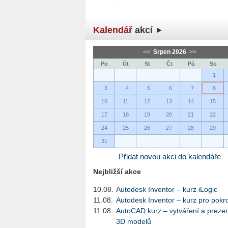
Kalendář
akcí
<<
Srpen 2026
>>
Po
Út
St
Čt
Pá
So
1
3
4
5
6
7
8
10
11
12
13
14
15
17
18
19
20
21
22
24
25
26
27
28
29
31
Přidat novou akci do kalendáře
Nejbližší akce
10.08.
Autodesk Inventor – kurz iLogic
11.08.
Autodesk Inventor – kurz pro pokro
11.08.
AutoCAD kurz – vytváření a preze
3D modelů