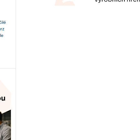
ilé
urz
le