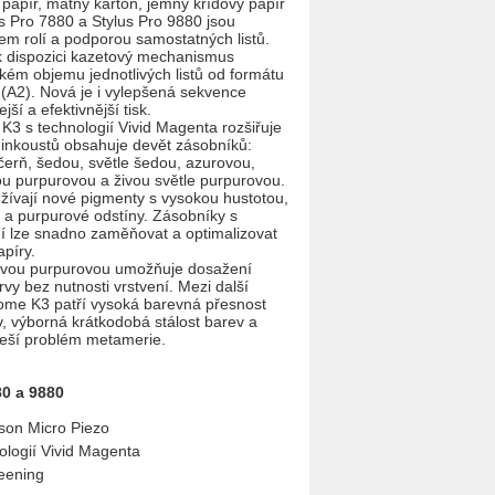
 papír, matný kartón, jemný křídový papír
s Pro 7880 a Stylus Pro 9880 jsou
m rolí a podporou samostatných listů.
k dispozici kazetový mechanismus
kém objemu jednotlivých listů od formátu
ů (A2). Nová je i vylepšená sekvence
jší a efektivnější tisk.
3 s technologií Vivid Magenta rozšiřuje
 inkoustů obsahuje devět zásobníků:
 čerň,
šedou, světle šedou, azurovou,
vou purpurovou a živou světle purpurovou.
žívají nové pigmenty s vysokou hustotou,
ré a purpurové odstíny. Zásobníky s
ní lze snadno zaměňovat a optimalizovat
apíry.
živou purpurovou umožňuje dosažení
vy bez nutnosti vrstvení. Mezi další
rome K3 patří vysoká barevná přesnost
, výborná krátkodobá stálost barev a
řeší problém metamerie.
80 a 9880
pson Micro Piezo
ologií Vivid Magenta
eening