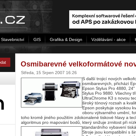
Stavebnictví
GIS
Grafika & Design
Vzdělávání - akce
Osmibarevné velkoformátové no
Středa, 15 Srpen 2007 16:26
S další trojicí nových velko
osmibarevných, přichází Ep
Epson Stylus Pro 4880, 24" 
Stylus Pro 9880. Všechny tř
UltraChrome K3 s novou tech
široký tónový rozsah a kval
Epson poskytuje vysokou kva
oboru výtvarného umění, fot
toho kromě jiného použitím zdokonalené tiskové hlavy a te
algoritmus pro mapování bodů, který snižuje zrnitost při ní
standardního vybavení tiská
Stroje jsou kompatibilní s š