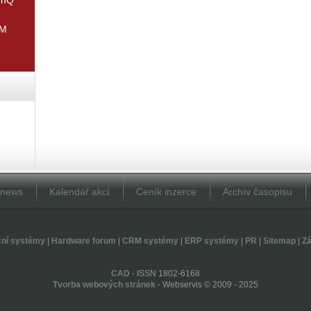
IM
Dnews
Kalendář akcí
Ceník inzerce
Archív časopisu
ční systémy
|
Hardware forum
|
CRM systémy
|
ERP systémy
|
PR
|
Sitemap
|
Zá
CAD
- ISSN 1802-6168
Tvorba webových stránek
- Webservis © 2009 - 2025