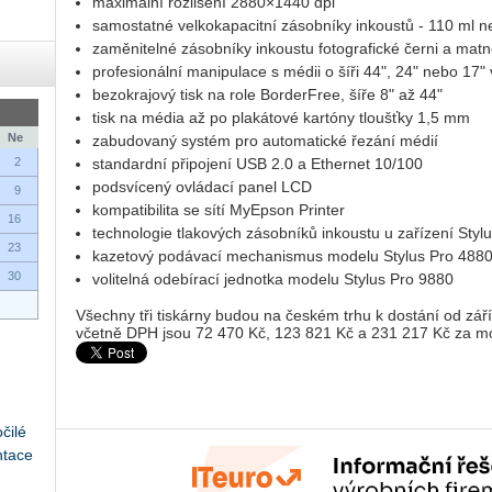
maximální rozlišení 2880×1440 dpi
samostatné velkokapacitní zásobníky inkoustů - 110 ml 
zaměnitelné zásobníky inkoustu fotografické černi a matn
profesionální manipulace s médii o šíři 44", 24" nebo 17" v
bezokrajový tisk na role BorderFree, šíře 8" až 44"
tisk na média až po plakátové kartóny tloušťky 1,5 mm
Ne
zabudovaný systém pro automatické řezání médií
2
standardní připojení USB 2.0 a Ethernet 10/100
podsvícený ovládací panel LCD
9
kompatibilita se sítí MyEpson Printer
16
technologie tlakových zásobníků inkoustu u zařízení Styl
23
kazetový podávací mechanismus modelu Stylus Pro 488
30
volitelná odebírací jednotka modelu Stylus Pro 9880
Všechny tři tiskárny budou na českém trhu k dostání od zá
včetně DPH jsou 72 470 Kč, 123 821 Kč a 231 217 Kč za mo
čilé
ntace