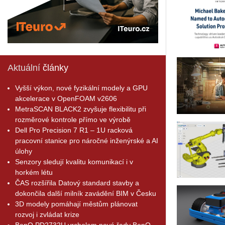
Aktuální
články
Vyšší výkon, nové fyzikální modely a GPU
akcelerace v OpenFOAM v2606
MetraSCAN BLACK2 zvyšuje flexibilitu při
rozměrové kontrole přímo ve výrobě
Dell Pro Precision 7 R1 – 1U racková
pracovní stanice pro náročné inženýrské a AI
úlohy
Senzory sledují kvalitu komunikací i v
horkém létu
ČAS rozšířila Datový standard stavby a
dokončila další milník zavádění BIM v Česku
3D modely pomáhají městům plánovat
rozvoj i zvládat krize
BenQ PD2732U vrcholem nové řady BenQ