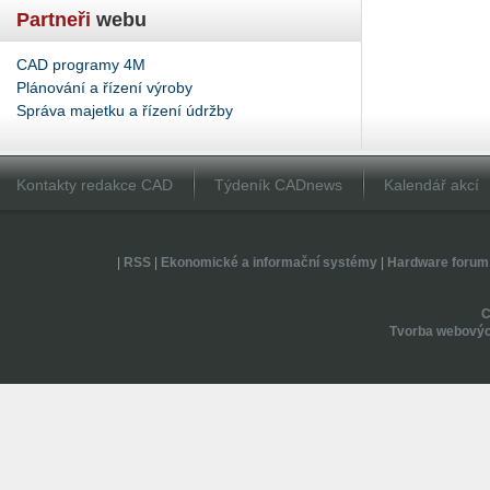
Partneři
webu
CAD programy 4M
Plánování a řízení výroby
Správa majetku a řízení údržby
Kontakty redakce CAD
Týdeník CADnews
Kalendář akcí
|
RSS
|
Ekonomické a informační systémy
|
Hardware forum
Tvorba webovýc