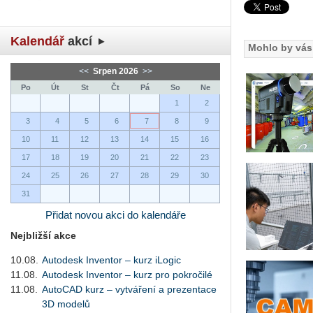
Kalendář
akcí
Mohlo by vás 
<<
Srpen 2026
>>
Po
Út
St
Čt
Pá
So
Ne
1
2
3
4
5
6
7
8
9
10
11
12
13
14
15
16
17
18
19
20
21
22
23
24
25
26
27
28
29
30
31
Přidat novou akci do kalendáře
Nejbližší akce
10.08.
Autodesk Inventor – kurz iLogic
11.08.
Autodesk Inventor – kurz pro pokročilé
11.08.
AutoCAD kurz – vytváření a prezentace
3D modelů