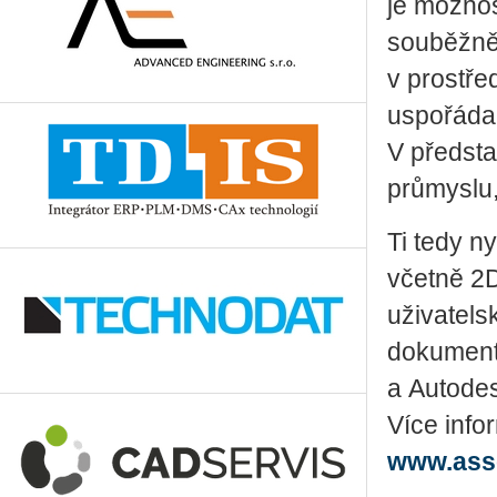
je možnos
souběžně
v prostře
uspořádan
V předsta
průmyslu,
Ti tedy n
včetně 2
uživatels
dokumenty
a Autodes
Více info
www.ass