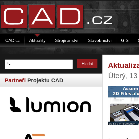
CAD.cz
Aktuality
Strojírenství
Stavebnictví
GIS
Aktualiz
Úterý, 13
Partneři
Projektu CAD