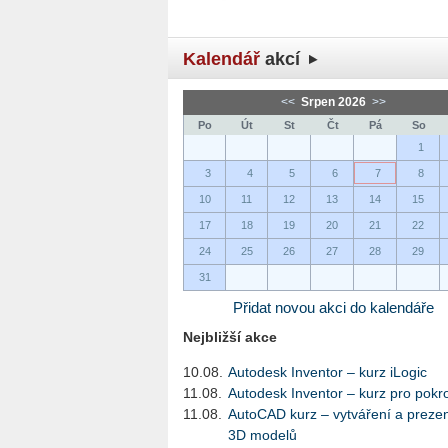
Kalendář
akcí
<<
Srpen 2026
>>
Po
Út
St
Čt
Pá
So
1
3
4
5
6
7
8
10
11
12
13
14
15
17
18
19
20
21
22
24
25
26
27
28
29
31
Přidat novou akci do kalendáře
Nejbližší akce
10.08.
Autodesk Inventor – kurz iLogic
11.08.
Autodesk Inventor – kurz pro pokro
11.08.
AutoCAD kurz – vytváření a preze
3D modelů