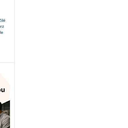
ilé
urz
le