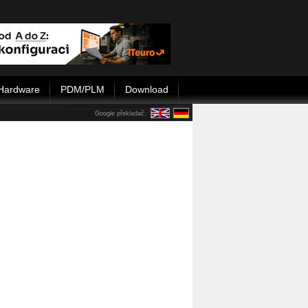
Hardware
PDM/PLM
Download
Google překladač: