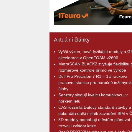
Aktuální
články
Vyšší výkon, nové fyzikální modely a 
akcelerace v OpenFOAM v2606
MetraSCAN BLACK2 zvyšuje flexibilitu p
rozměrové kontrole přímo ve výrobě
Dell Pro Precision 7 R1 – 1U racková
pracovní stanice pro náročné inženýrsk
úlohy
Senzory sledují kvalitu komunikací i v
horkém létu
ČAS rozšířila Datový standard stavby a
dokončila další milník zavádění BIM v 
3D modely pomáhají městům plánovat
rozvoj i zvládat krize
BenQ PD2732U vrcholem nové řady B