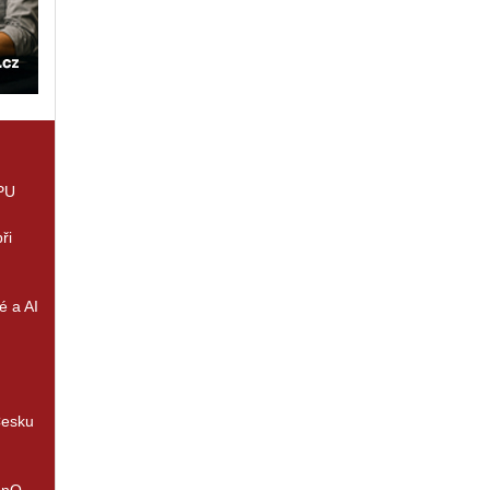
GPU
ři
é a AI
Česku
enQ