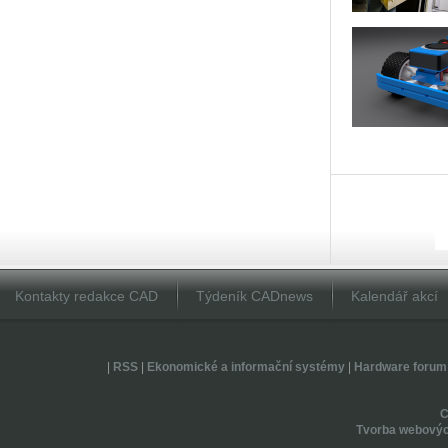
Kontakty redakce CAD
Týdeník CADnews
Kalendář akcí
|
RSS
|
Ekonomické a informační systémy
|
Hardware forum
Tvorba webovýc