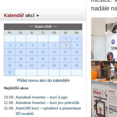
nadále n
Kalendář
akcí
<<
Srpen 2026
>>
Po
Út
St
Čt
Pá
So
Ne
1
2
3
4
5
6
7
8
9
10
11
12
13
14
15
16
17
18
19
20
21
22
23
24
25
26
27
28
29
30
31
Přidat novou akci do kalendáře
Nejbližší akce
10.08.
Autodesk Inventor – kurz iLogic
11.08.
Autodesk Inventor – kurz pro pokročilé
11.08.
AutoCAD kurz – vytváření a prezentace
3D modelů