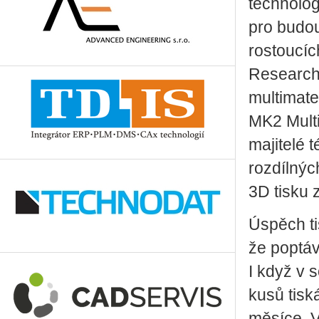
technolog
pro budou
rostoucíc
Research.
multimate
MK2 Multi
majitelé 
rozdílnýc
3D tisku 
Úspěch ti
že poptáv
I když v 
kusů tisk
měsíce. V