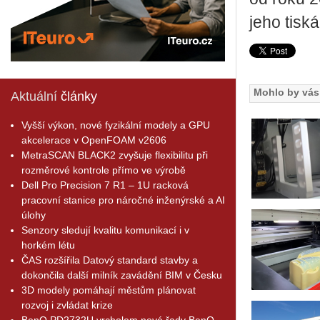
jeho tiská
Mohlo by vás 
Aktuální
články
Vyšší výkon, nové fyzikální modely a GPU
akcelerace v OpenFOAM v2606
MetraSCAN BLACK2 zvyšuje flexibilitu při
rozměrové kontrole přímo ve výrobě
Dell Pro Precision 7 R1 – 1U racková
pracovní stanice pro náročné inženýrské a AI
úlohy
Senzory sledují kvalitu komunikací i v
horkém létu
ČAS rozšířila Datový standard stavby a
dokončila další milník zavádění BIM v Česku
3D modely pomáhají městům plánovat
rozvoj i zvládat krize
BenQ PD2732U vrcholem nové řady BenQ