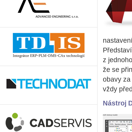
nastavení
Představí
z jednoho
že se při
obavy za 
vždy před
Nástroj 