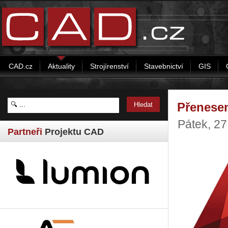
CAD.cz
Aktuality
Strojírenství
Stavebnictví
GIS
Přenese
Pátek, 2
Partneři
Projektu CAD