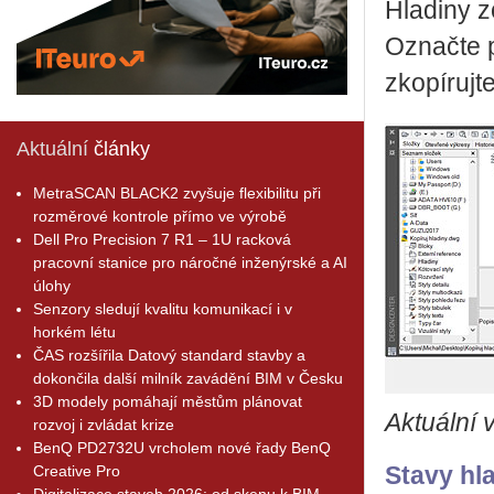
Hladiny z
Označte p
zkopírujt
Aktuální
články
MetraSCAN BLACK2 zvyšuje flexibilitu při
rozměrové kontrole přímo ve výrobě
Dell Pro Precision 7 R1 – 1U racková
pracovní stanice pro náročné inženýrské a AI
úlohy
Senzory sledují kvalitu komunikací i v
horkém létu
ČAS rozšířila Datový standard stavby a
dokončila další milník zavádění BIM v Česku
3D modely pomáhají městům plánovat
Aktuální 
rozvoj i zvládat krize
BenQ PD2732U vrcholem nové řady BenQ
Creative Pro
Stavy hl
Digitalizace staveb 2026: od skenu k BIM