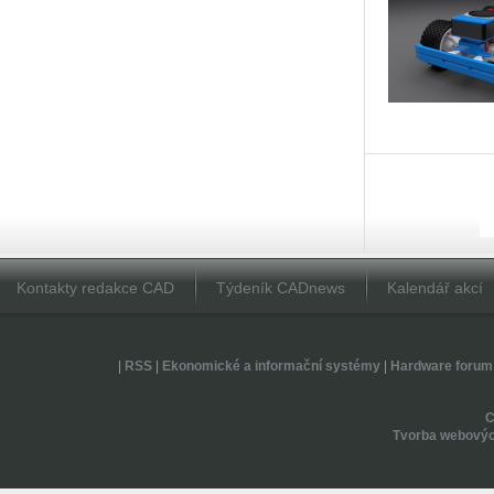
Kontakty redakce CAD
Týdeník CADnews
Kalendář akcí
|
RSS
|
Ekonomické a informační systémy
|
Hardware forum
Tvorba webovýc