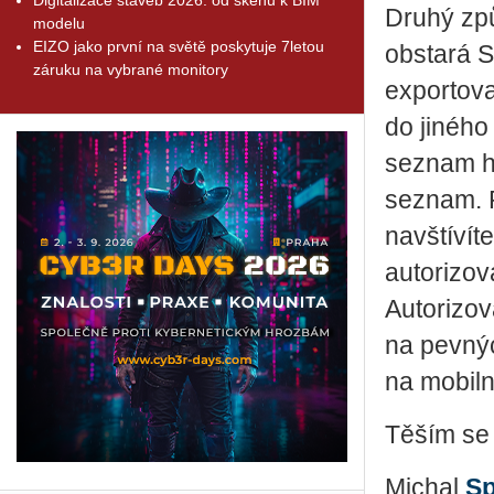
Druhý způ
modelu
EIZO jako první na světě poskytuje 7letou
obstará S
záruku na vybrané monitory
exportov
do jiného
seznam hl
seznam. P
navštívít
autorizov
Autorizov
na pevný
na mobiln
Těším se
Michal
Sp