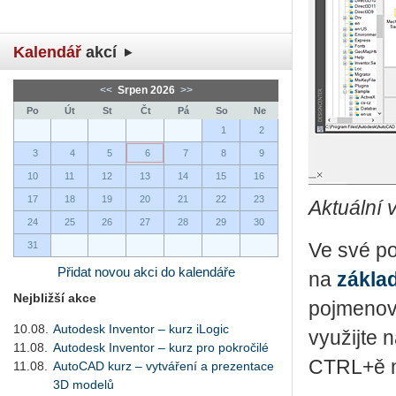
Kalendář
akcí
<<
Srpen 2026
>>
Po
Út
St
Čt
Pá
So
Ne
1
2
3
4
5
6
7
8
9
10
11
12
13
14
15
16
17
18
19
20
21
22
23
Aktuální 
24
25
26
27
28
29
30
31
Ve své po
Přidat novou akci do kalendáře
na
zákla
Nejbližší akce
pojmenova
10.08.
Autodesk Inventor – kurz iLogic
využijte 
11.08.
Autodesk Inventor – kurz pro pokročilé
CTRL+ě n
11.08.
AutoCAD kurz – vytváření a prezentace
3D modelů