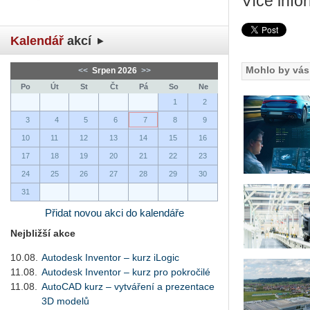
Více info
Kalendář
akcí
Mohlo by vás 
<<
Srpen 2026
>>
Po
Út
St
Čt
Pá
So
Ne
1
2
3
4
5
6
7
8
9
10
11
12
13
14
15
16
17
18
19
20
21
22
23
24
25
26
27
28
29
30
31
Přidat novou akci do kalendáře
Nejbližší akce
10.08.
Autodesk Inventor – kurz iLogic
11.08.
Autodesk Inventor – kurz pro pokročilé
11.08.
AutoCAD kurz – vytváření a prezentace
3D modelů