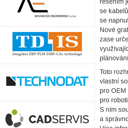
řešením j
se kabel
se napnut
Nové graf
zase urče
využívaj
plánování
Toto rozhr
vlastní s
pro OEM a
pro robot
S ním sou
a správno