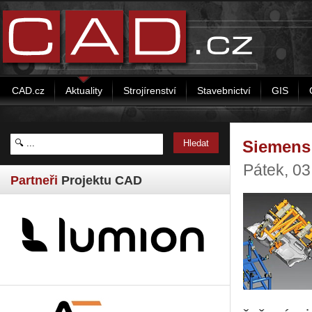
CAD.cz
Aktuality
Strojírenství
Stavebnictví
GIS
Siemens 
Pátek, 0
Partneři
Projektu CAD