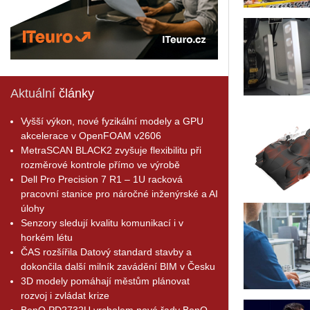
Aktuální
články
Vyšší výkon, nové fyzikální modely a GPU
akcelerace v OpenFOAM v2606
MetraSCAN BLACK2 zvyšuje flexibilitu při
rozměrové kontrole přímo ve výrobě
Dell Pro Precision 7 R1 – 1U racková
pracovní stanice pro náročné inženýrské a AI
úlohy
Senzory sledují kvalitu komunikací i v
horkém létu
ČAS rozšířila Datový standard stavby a
dokončila další milník zavádění BIM v Česku
3D modely pomáhají městům plánovat
rozvoj i zvládat krize
BenQ PD2732U vrcholem nové řady BenQ