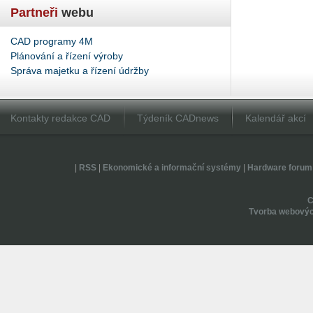
Partneři
webu
CAD programy 4M
Plánování a řízení výroby
Správa majetku a řízení údržby
Kontakty redakce CAD
Týdeník CADnews
Kalendář akcí
|
RSS
|
Ekonomické a informační systémy
|
Hardware forum
Tvorba webovýc