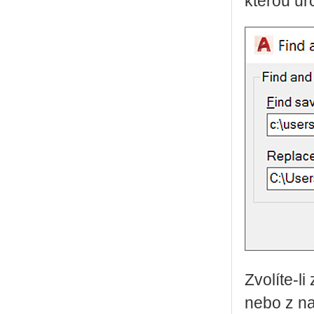
kterou urč
Zvolíte-l
nebo z na