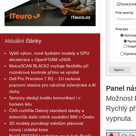
Aktuální
články
Vyšší výkon, nové fyzikální modely a GPU
akcelerace v OpenFOAM v2606
MetraSCAN BLACK2 zvyšuje flexibilitu při
rozměrové kontrole přímo ve výrobě
Dell Pro Precision 7 R1 – 1U racková
pracovní stanice pro náročné inženýrské a AI
Panel ná
úlohy
Možnost Ř
Senzory sledují kvalitu komunikací i v
horkém létu
Rychlý př
ČAS rozšířila Datový standard stavby a
dokončila další milník zavádění BIM v Česku
vypnuta.
3D modely pomáhají městům plánovat
rozvoj i zvládat krize
BenQ PD2732U vrcholem nové řady BenQ