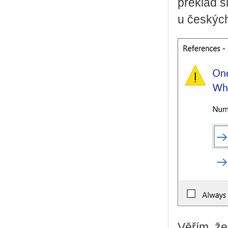
překlad s
u českých
Věřím, že