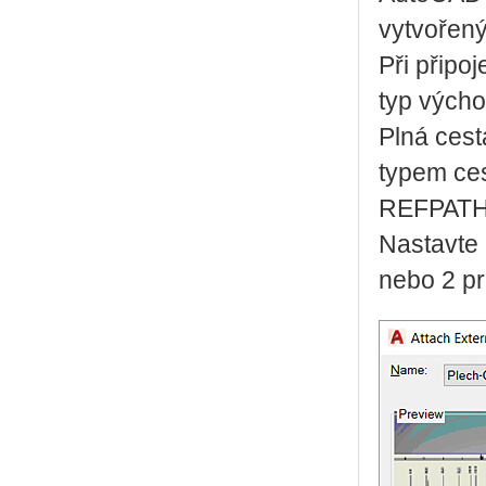
vytvořený
Při připo
typ výcho
Plná cest
typem ce
REFPATHT
Nastavte 
nebo 2 pr