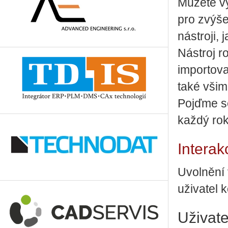
Můžete vy
pro zvýše
nástroji,
Nástroj r
importova
také všim
Pojďme se
každý rok
Interak
Uvolnění 
uživatel 
Uživate