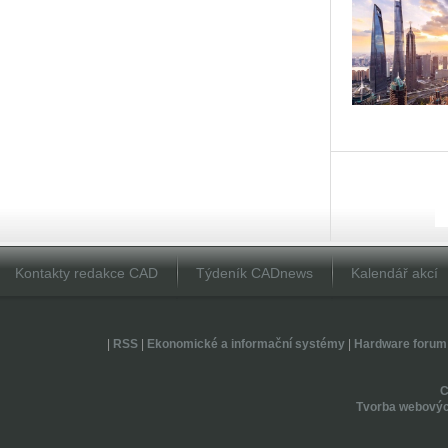
Kontakty redakce CAD
Týdeník CADnews
Kalendář akcí
|
RSS
|
Ekonomické a informační systémy
|
Hardware forum
Tvorba webovýc