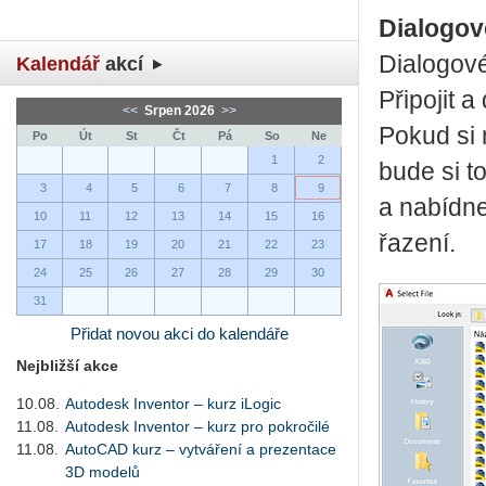
Dialogov
Dialogové
Kalendář
akcí
Připojit 
<<
Srpen 2026
>>
Pokud si 
Po
Út
St
Čt
Pá
So
Ne
1
2
bude si t
3
4
5
6
7
8
9
a nabídne
10
11
12
13
14
15
16
řazení.
17
18
19
20
21
22
23
24
25
26
27
28
29
30
31
Přidat novou akci do kalendáře
Nejbližší akce
10.08.
Autodesk Inventor – kurz iLogic
11.08.
Autodesk Inventor – kurz pro pokročilé
11.08.
AutoCAD kurz – vytváření a prezentace
3D modelů