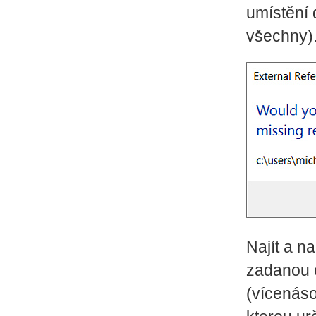
umístění d
všechny)
Najít a n
zadanou c
(vícenáso