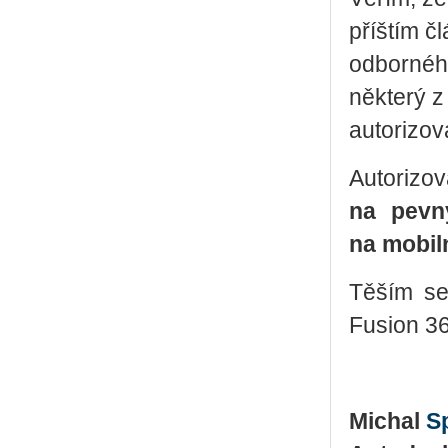
příštím č
odborného
některý 
autorizov
Autorizo
na pevn
na mobil
Těším se
Fusion 36
Michal
S