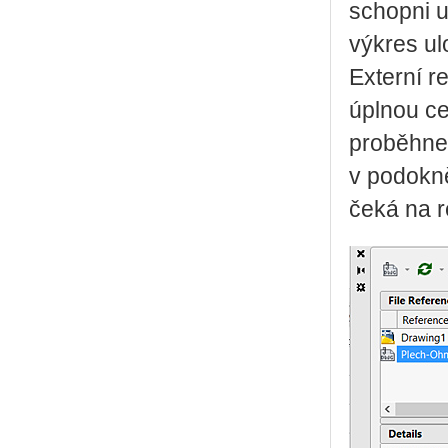
schopni ur
výkres ul
Externí r
úplnou ce
proběhne 
v podokně
čeká na re