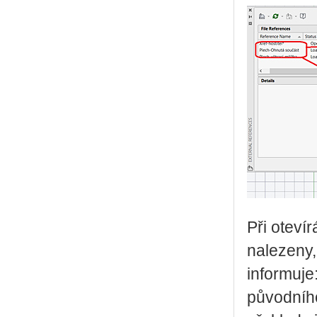
Při oteví
nalezeny,
informuje
původního