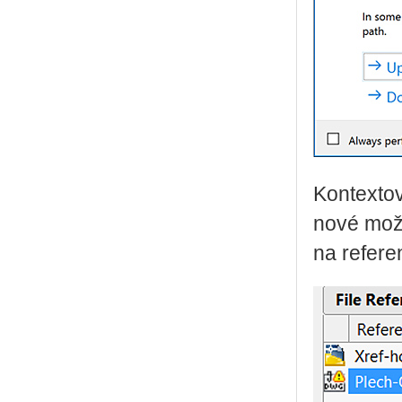
Kontextov
nové možn
na refere