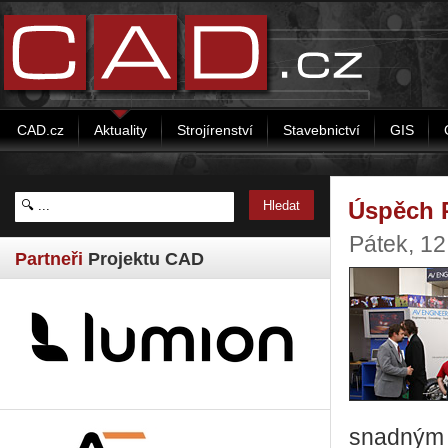
CAD.cz
Aktuality
Strojírenství
Stavebnictví
GIS
Úspěch 
Pátek, 12
Partneři
Projektu CAD
snadným 