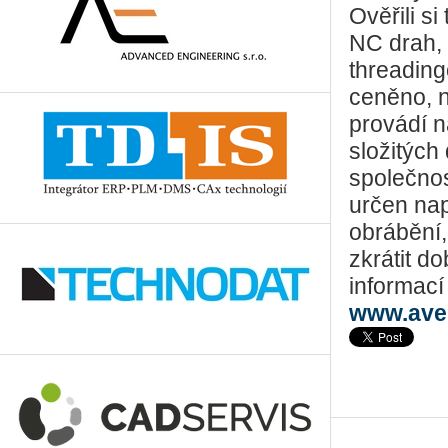
Ověřili s
NC drah, 
threading
ceněno, n
provádí n
složitých
společnos
určen nap
obrábění,
zkrátit d
informací
www.ave