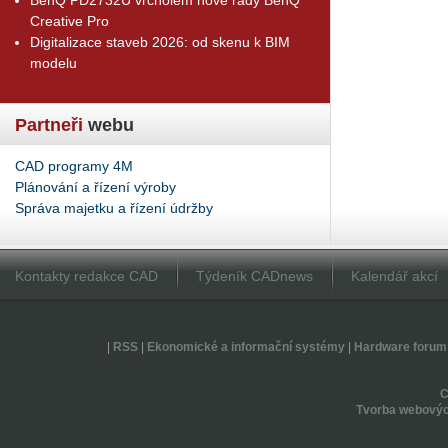
Creative Pro
Digitalizace staveb 2026: od skenu k BIM
modelu
Partneři
webu
CAD programy 4M
Plánování a řízení výroby
Správa majetku a řízení údržby
Kontakty redakce CAD
Týdeník CADnews
Kalendář akcí
|
RSS
|
Ekonomické a informační systémy
|
Hardware forum
Tvorba webovýc