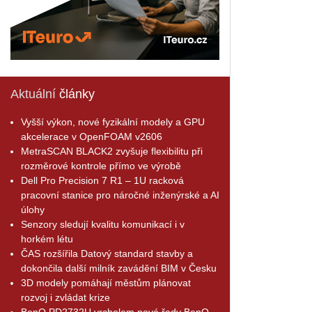
Aktuální
články
Vyšší výkon, nové fyzikální modely a GPU
akcelerace v OpenFOAM v2606
MetraSCAN BLACK2 zvyšuje flexibilitu při
rozměrové kontrole přímo ve výrobě
Dell Pro Precision 7 R1 – 1U racková
pracovní stanice pro náročné inženýrské a AI
úlohy
Senzory sledují kvalitu komunikací i v
horkém létu
ČAS rozšířila Datový standard stavby a
dokončila další milník zavádění BIM v Česku
3D modely pomáhají městům plánovat
rozvoj i zvládat krize
BenQ PD2732U vrcholem nové řady BenQ