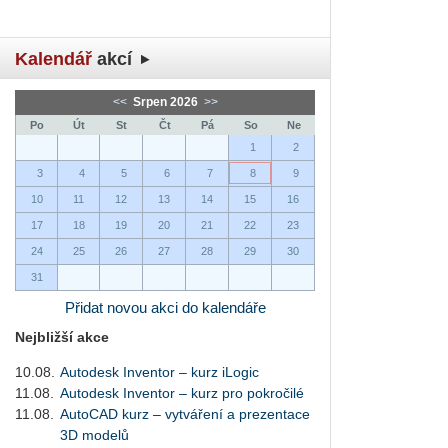
Kalendář
akcí
<<
Srpen 2026
>>
Po
Út
St
Čt
Pá
So
Ne
1
2
3
4
5
6
7
8
9
10
11
12
13
14
15
16
17
18
19
20
21
22
23
24
25
26
27
28
29
30
31
Přidat novou akci do kalendáře
Nejbližší akce
10.08.
Autodesk Inventor – kurz iLogic
11.08.
Autodesk Inventor – kurz pro pokročilé
11.08.
AutoCAD kurz – vytváření a prezentace
3D modelů