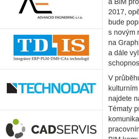
a BIM pro
2017, opě
bude popr
s novým n
na Graphi
a dále vy
schopnost
V průběhu
kulturní
najdete n
Tématy p
komunikac
pracovním