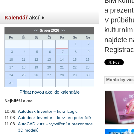
BIM komun
a prezent
Kalendář
akcí
V průběhu
kulturní
<<
Srpen 2026
>>
Po
Út
St
Čt
Pá
So
Ne
najdete 
1
2
Registrac
3
4
5
6
7
8
9
10
11
12
13
14
15
16
17
18
19
20
21
22
23
24
25
26
27
28
29
30
Mohlo by vás 
31
Přidat novou akci do kalendáře
Nejbližší akce
10.08.
Autodesk Inventor – kurz iLogic
11.08.
Autodesk Inventor – kurz pro pokročilé
11.08.
AutoCAD kurz – vytváření a prezentace
3D modelů