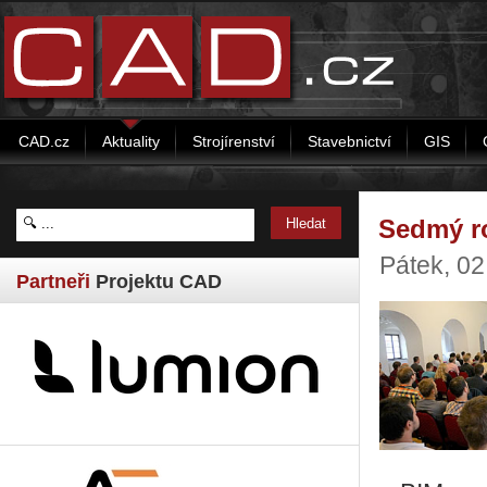
CAD.cz
Aktuality
Strojírenství
Stavebnictví
GIS
Sedmý ro
Pátek, 0
Partneři
Projektu CAD