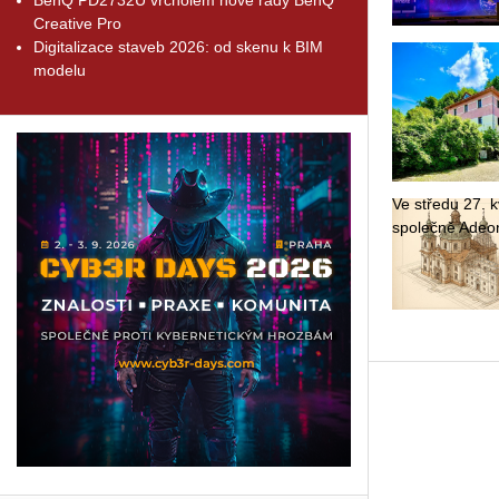
Creative Pro
Digitalizace staveb 2026: od skenu k BIM
modelu
Ve stře­du 27. kv
spo­leč­ně Adeon