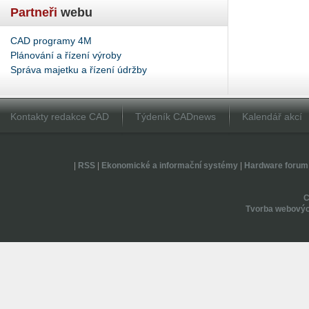
Partneři
webu
CAD programy 4M
Plánování a řízení výroby
Správa majetku a řízení údržby
Kontakty redakce CAD
Týdeník CADnews
Kalendář akcí
|
RSS
|
Ekonomické a informační systémy
|
Hardware forum
Tvorba webovýc