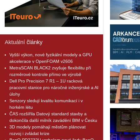
Aktuální
články
Vyšší výkon, nové fyzikální modely a GPU
akcelerace v OpenFOAM v2606
MetraSCAN BLACK2 zvyšuje flexibilitu při
rozměrové kontrole přímo ve výrobě
Dell Pro Precision 7 R1 – 1U racková
pracovní stanice pro náročné inženýrské a AI
úlohy
Senzory sledují kvalitu komunikací i v
horkém létu
ČAS rozšířila Datový standard stavby a
dokončila další milník zavádění BIM v Česku
3D modely pomáhají městům plánovat
rozvoj i zvládat krize
BenQ PD2732U vrcholem nové řady BenQ