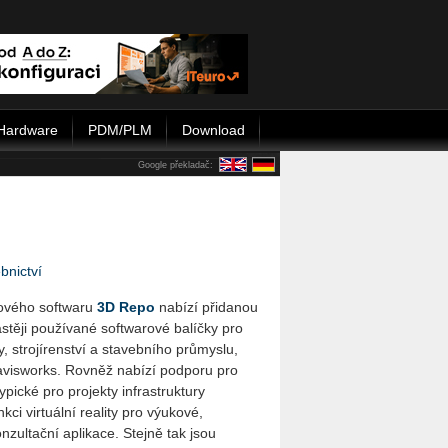
Hardware
PDM/PLM
Download
Google překladač:
bnictví
ového softwaru
3D Repo
nabízí přidanou
stěji používané softwarové balíčky pro
ry, strojírenství a stavebního průmyslu,
avisworks. Rovněž nabízí podporu pro
pické pro projekty infrastruktury
kci virtuální reality pro výukové,
nzultační aplikace. Stejně tak jsou