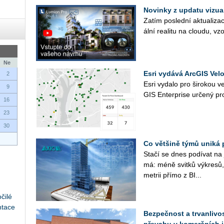
Novinky z updatu vizu
Zatím po­sled­ní ak­tu­a­li­za
ál­ní re­a­li­tu na clou­du, vz
Ne
Esri vydává ArcGIS Velo
2
Esri vy­da­lo pro ši­ro­kou ve
9
GIS En­ter­pri­se ur­če­ný pro
16
23
30
Co většině týmů uniká 
Stačí se dnes po­dí­vat na ja
má: méně svit­ků vý­kre­sů, 
me­t­rii přímo z BI...
čilé
ntace
Bezpečnost a trvanlivos