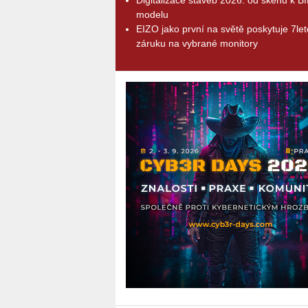
modelu
EIZO jako první na světě poskytuje 7le
záruku na vybrané monitory