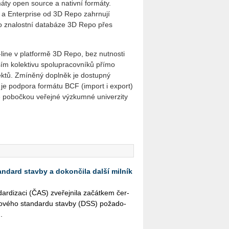
ty open source a nativní formáty.
l a Enterprise od 3D Repo zahrnují
do znalostní databáze 3D Repo přes
line v platformě 3D Repo, bez nutnosti
ším kolektivu spolupracovníků přímo
ojektů. Zmíněný doplněk je dostupný
e podpora formátu BCF (import i export)
je pobočkou veřejné výzkumné univerzity
andard stavby a dokončila další milník
r­di­za­ci (ČAS) zve­řej­ni­la za­čát­kem čer­
­to­vé­ho stan­dar­du stav­by (DSS) po­ža­do­
.