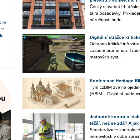
převahu v komerčních i
Český sta­veb­ní trh dů­sled
tál­ní po­ža­dav­ky. Pří­kla­d
ná­roč­nos­ti bu­do­...
ilé
urz
le
Digitální strážce kritic
Ochra­na kri­tic­ké in­frastruk
zá­sad­ní pro­mě­nou. Tra­di
me­ro­vých sys­t...
Konference Heritage BI
Tým czBIM zve na oje­di­ně­
(HBIM – Di­gi­tál­ní bu­douc
Jednotné kontrolní šabl
těžší, než se zdá? A jak
Stan­dar­di­za­ce kon­t­rol­n
ne­mo­vi­tos­tí v době zpřísňu