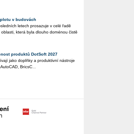
 teplotu v budovách
­sled­ních le­tech pro­sa­zu­je v celé řadě
 ob­las­ti, která byla dlou­ho do­mé­nou čistě
pnost produktů DotSoft 2027
í­va­jí jako doplňky a pro­duk­tiv­ní ná­stro­je
Au­to­CAD, Brics­C...