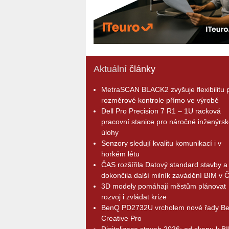
Aktuální
články
MetraSCAN BLACK2 zvyšuje flexibilitu p
rozměrové kontrole přímo ve výrobě
Dell Pro Precision 7 R1 – 1U racková
pracovní stanice pro náročné inženýrsk
úlohy
Senzory sledují kvalitu komunikací i v
horkém létu
ČAS rozšířila Datový standard stavby a
dokončila další milník zavádění BIM v 
3D modely pomáhají městům plánovat
rozvoj i zvládat krize
BenQ PD2732U vrcholem nové řady B
Creative Pro
Digitalizace staveb 2026: od skenu k B