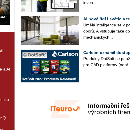
in­ves­...
AI nově řídí i světlo a
Umělá in­te­li­gen­ce se v po
oborů. A vstu­pu­je také do
me­cha­nic­kých...
ři
Carlson oznámil dostu
Pro­duk­ty Do­t­Soft se po­u­ž
pro CAD plat­for­my (např. 
é a AI
Česku
enQ
IM