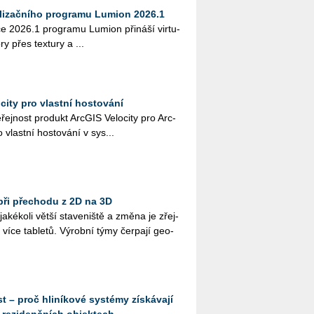
alizačního programu Lumion 2026.1
­ce 2026.1 pro­gra­mu Lu­mi­on při­ná­ší vir­tu­
ory přes tex­tu­ry a ...
city pro vlastní hostování
­řej­nost pro­dukt Arc­GIS Ve­lo­ci­ty pro Arc­
 vlast­ní hos­to­vá­ní v sys­...
při přechodu z 2D na 3D
­ké­ko­li větší sta­ve­niš­tě a změna je zřej­
více table­tů. Vý­rob­ní týmy čer­pa­jí ge­o­
t – proč hliníkové systémy získávají