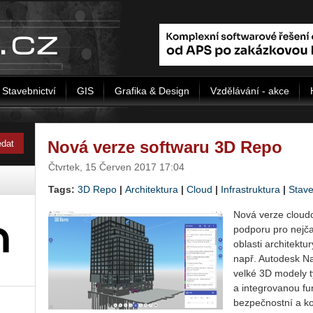
Stavebnictví
GIS
Grafika & Design
Vzdělávání - akce
Nová verze softwaru 3D Repo
Čtvrtek, 15 Červen 2017 17:04
Tags:
3D Repo
|
Architektura
|
Cloud
|
Infrastruktura
|
Stave
Nová verze cloud
podporu pro nejča
oblasti architektu
např. Autodesk N
velké 3D modely ty
a integrovanou fun
bezpečnostní a ko