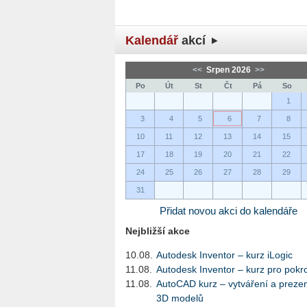
Kalendář
akcí
<<
Srpen 2026
>>
Po
Út
St
Čt
Pá
So
1
3
4
5
6
7
8
10
11
12
13
14
15
17
18
19
20
21
22
24
25
26
27
28
29
31
Přidat novou akci do kalendáře
Nejbližší akce
10.08.
Autodesk Inventor – kurz iLogic
11.08.
Autodesk Inventor – kurz pro pokro
11.08.
AutoCAD kurz – vytváření a preze
3D modelů