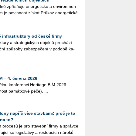
 rezidenčních objektech
­ně zpřísňuje ener­ge­tic­ké a en­vi­ron­men­
em je po­vin­nost zís­kat Prů­kaz ener­ge­tic­ké
ké infrastruktury od české firmy
­tu­ry a stra­te­gic­kých ob­jek­tů pro­chá­zí
č­ní způ­so­by za­bez­pe­če­ní v po­do­bě ka­
M – 4. června 2026
lou kon­fe­ren­ci He­ri­tage BIM 2026
­nost pa­mát­ko­vé péče), ...
ony napříč více stavbami: proč je to
 na to?
ích pro­ce­sů je pro sta­veb­ní firmy a správ­ce
jící se le­gisla­ti­vy a ros­tou­cích ná­ro­ků