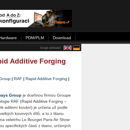
Hardware
PDM/PLM
Download
Google překladač:
id Additive Forging
Group
|
RAF
|
Rapid Additive Forging
|
ways Group
je dceřinou firmou Groupe
ologie RAF (Rapid Additive Forging –
é aditivní kování) je určena už podle
velkých kovových dílů, a to z titanu.
na veletrhu Le Bourget Paris Air Show
bu specifických částí z titanu, určených