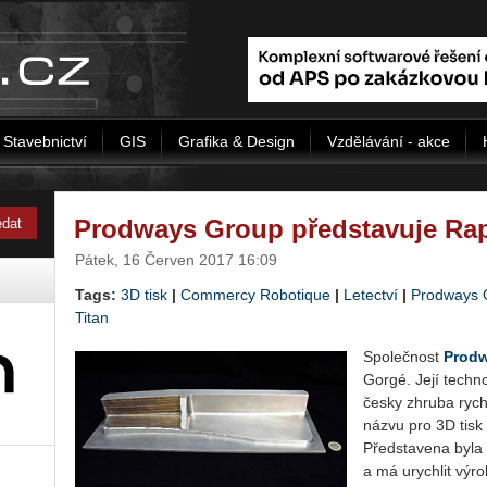
Stavebnictví
GIS
Grafika & Design
Vzdělávání - akce
Prodways Group představuje Rap
Pátek, 16 Červen 2017 16:09
Tags:
3D tisk
|
Commercy Robotique
|
Letectví
|
Prodways 
Titan
Společnost
Prod
Gorgé. Její techn
česky zhruba rychl
názvu pro 3D tisk 
Představena byla 
a má urychlit výro