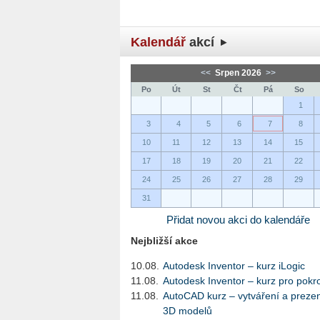
Kalendář
akcí
<<
Srpen 2026
>>
Po
Út
St
Čt
Pá
So
1
3
4
5
6
7
8
10
11
12
13
14
15
17
18
19
20
21
22
24
25
26
27
28
29
31
Přidat novou akci do kalendáře
Nejbližší akce
10.08.
Autodesk Inventor – kurz iLogic
11.08.
Autodesk Inventor – kurz pro pokro
11.08.
AutoCAD kurz – vytváření a preze
3D modelů