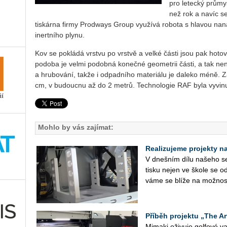
pro letecký průmys
než rok a navíc 
tiskárna firmy Prodways Group využívá robota s hlavou nan
inertního plynu.
Kov se pokládá vrstvu po vrstvě a velké části jsou pak hot
podoba je velmi podobná konečné geometrii části, a tak nen
a hrubování, takže i odpadního materiálu je daleko méně. Z
cm, v budoucnu až do 2 metrů. Technologie RAF byla vyvin
Mohlo by vás zajímat:
Realizujeme projekty na 
V dneš­ním dílu na­še­ho se­r
tisku nejen ve škole se od
vá­me se blíže na mož­nos­
Příběh projektu „The Ar
Mi­ma­ki oži­vu­je gol­fo­vé