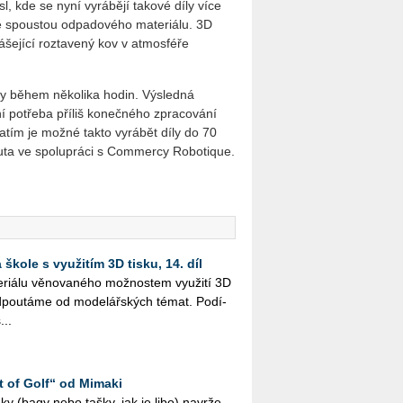
l, kde se nyní vyrábějí takové díly více
se spoustou odpadového materiálu. 3D
ášející roztavený kov v atmosféře
ovy během několika hodin. Výsledná
í potřeba příliš konečného zpracování
atím je možné takto vyrábět díly do 70
uta ve spolupráci s Commercy Robotique.
škole s využitím 3D tisku, 14. díl
i­á­lu vě­no­va­né­ho mož­nos­tem vy­u­ži­tí 3D
­pou­tá­me od mo­de­lář­ských témat. Po­dí­
...
t of Golf“ od Mimaki
 vaky (bagy nebo tašky, jak je libo) na­vr­že­