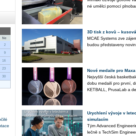
né uměl­ci po­mo­cí pl­no­ba
3D tisk z kovů – kusová
MCAE Sys­tems zve zá­jem­
Ne
budou před­sta­ve­ny no­vin
2
9
16
23
Nové medaile pro Maxa
30
Nej­vyš­ší česká bas­ket­ba
do­bu me­dai­lí pro první, 
KET­BALL, Prusa­Lab a de­
Urychlení vývoje v let
čilé
simulacím
ntace
Tým Advan­ced En­gi­nee­rin
leč­ně s Tech­Si­m Engineer