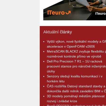
Aktuální
články
Vyšší výkon, nové fyzikální modely a 
akcelerace v OpenFOAM v2606
MetraSCAN BLACK2 zvyšuje flexibilitu p
rozměrové kontrole přímo ve výrobě
Dell Pro Precision 7 R1 – 1U racková
pracovní stanice pro náročné inženýrsk
úlohy
Senzory sledují kvalitu komunikací i v
horkém létu
ČAS rozšířila Datový standard stavby a
dokončila další milník zavádění BIM v 
3D modely pomáhají městům plánovat
rozvoj i zvládat krize
BenQ PD2732U vrcholem nové řady B