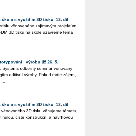
škole s využitím 3D tisku, 13. díl
i­á­lu vě­no­va­né­ho za­jí­ma­vým pro­jek­tům
­tím FDM 3D tisku na škole uza­vře­me téma
otypování i výrobu již 26. 5.
Sys­tems od­bor­ný se­mi­nář vě­no­va­ný
o­giím adi­tiv­ní vý­ro­by. Pokud máte zájem,
 ...
škole s využitím 3D tisku, 12. díl
lu vě­no­va­né­ho 3D tisku vě­nu­je­me té­ma­tu,
i­nu­lou, čistě kon­strukč­ní a ná­vr­ho­vou