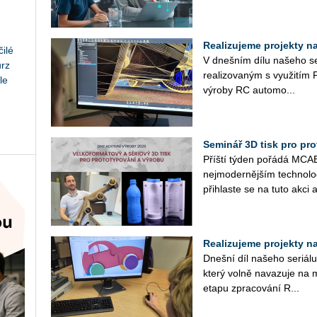
Realizujeme projekty na 
ilé
V dneš­ním dílu na­še­ho se­r
urz
re­a­li­zo­va­ným s vy­u­ži
le
vý­ro­by RC au­to­mo­...
Seminář 3D tisk pro prot
Příští týden po­řá­dá MCAE 
nej­mo­der­něj­ším tech­no­l
při­hlas­te se na tuto akci a
Realizujeme projekty na 
Dneš­ní díl na­še­ho se­ri­á­
který volně na­va­zu­je na m
etapu zpra­co­vá­ní R...