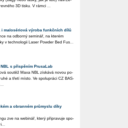
­rev­né­ho 3D tisku. V rámci ...
 i malosériová výroba funkčních dílů
ce na od­bor­ný se­mi­nář, na kte­rém
­ky v tech­no­lo­gii Laser Pow­der Bed Fus...
 NBL s přispěním PrusaLab
­lo­vá sou­těž Maxa NBL zís­ká­vá novou po­
druhé a třetí místo. Ve spo­lu­prá­ci CZ BAS­
...
eckém a obranném průmyslu díky
­gu zve na webi­nář, který při­pra­vu­je spo­
i...