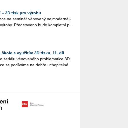
– 3D tisk pro výrobu
e na se­mi­nář vě­no­va­ný nej­mo­der­něj­
í vý­ro­by. Před­sta­ve­no bude kom­plet­ní p...
škole s využitím 3D tisku, 11. díl
 se­ri­á­lu vě­no­va­né­ho pro­ble­ma­ti­ce 3D
ýuce se po­dí­vá­me na dobře ucho­pi­tel­né