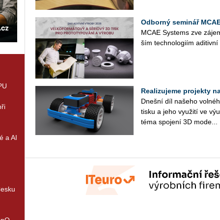
Odborný seminář MCAE 
MCAE Sys­tems zve zá­jem­c
ším tech­no­lo­giím adi­tiv­n
GPU
Realizujeme projekty na 
Dneš­ní díl na­še­ho vol­né­ho
ři
tisku a jeho vy­u­ži­tí ve v
téma spo­je­ní 3D mo­de...
é a AI
Česku
enQ