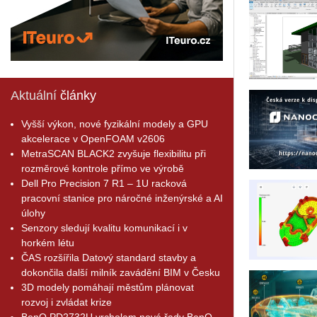
Aktuální
články
Vyšší výkon, nové fyzikální modely a GPU
akcelerace v OpenFOAM v2606
MetraSCAN BLACK2 zvyšuje flexibilitu při
rozměrové kontrole přímo ve výrobě
Dell Pro Precision 7 R1 – 1U racková
pracovní stanice pro náročné inženýrské a AI
úlohy
Senzory sledují kvalitu komunikací i v
horkém létu
ČAS rozšířila Datový standard stavby a
dokončila další milník zavádění BIM v Česku
3D modely pomáhají městům plánovat
rozvoj i zvládat krize
BenQ PD2732U vrcholem nové řady BenQ