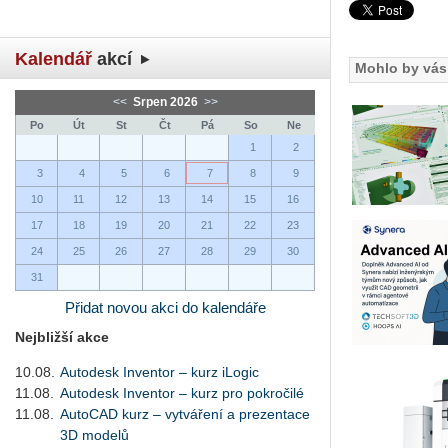
Kalendář
akcí
Mohlo by vás 
<<
Srpen 2026
>>
Po
Út
St
Čt
Pá
So
Ne
1
2
3
4
5
6
7
8
9
10
11
12
13
14
15
16
17
18
19
20
21
22
23
24
25
26
27
28
29
30
31
Přidat novou akci do kalendáře
Nejbližší akce
10.08.
Autodesk Inventor – kurz iLogic
11.08.
Autodesk Inventor – kurz pro pokročilé
11.08.
AutoCAD kurz – vytváření a prezentace
3D modelů