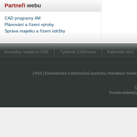
Partneři
webu
CAD programy 4M
Plánování a řízení výroby
Správa majetku a řízení údržby
Kontakty redakce CAD
Týdeník CADnews
Kalendář akcí
|
RSS
|
Ekonomické a informační systémy
|
Hardware forum
Tvorba webovýc