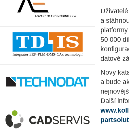
Uživatelé
a stáhnou
platformy
50 000 dí
konfigura
datové z
Nový kata
a bude ak
nejnovějš
Další inf
www.kol
partsolu