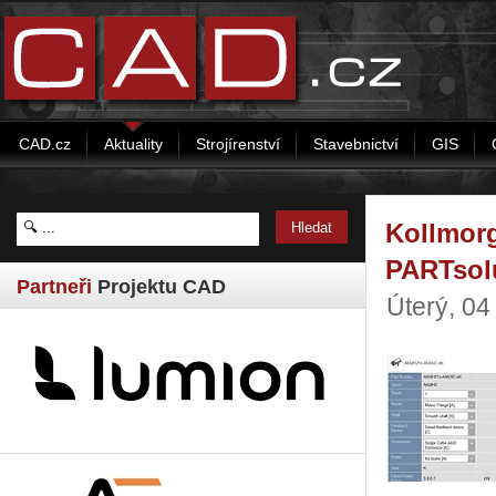
CAD.cz
Aktuality
Strojírenství
Stavebnictví
GIS
Kollmor
PARTsol
Partneři
Projektu CAD
Úterý, 0