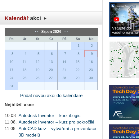
Kalendář
akcí
<<
Srpen 2026
>>
Po
Út
St
Čt
Pá
So
Ne
1
2
3
4
5
6
7
8
9
10
11
12
13
14
15
16
17
18
19
20
21
22
23
24
25
26
27
28
29
30
31
Přidat novou akci do kalendáře
Nejbližší akce
10.08.
Autodesk Inventor – kurz iLogic
11.08.
Autodesk Inventor – kurz pro pokročilé
11.08.
AutoCAD kurz – vytváření a prezentace
3D modelů