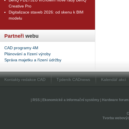
Creative Pro
Digitalizace staveb 2026: od skenu k BIM
modelu
Partneři
webu
CAD programy 4M
Plánování a řízení výroby
Správa majetku a řízení údržby
Kontakty redakce CAD
Týdeník CADnews
Kalendář akcí
|
RSS
|
Ekonomické a informační systémy
|
Hardware forum
Tvorba webovýc