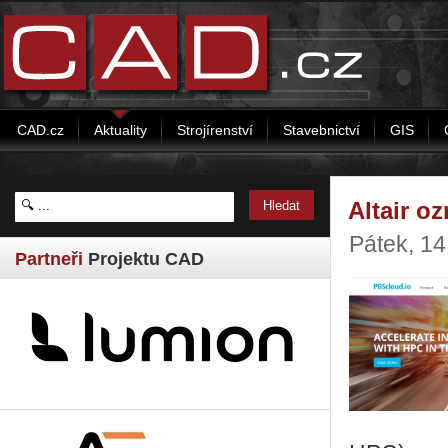
CAD.cz
Aktuality
Strojírenství
Stavebnictví
GIS
Altair o
Pátek, 1
Partneři
Projektu CAD