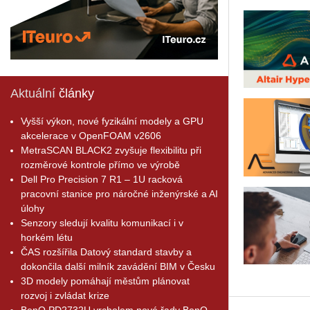
Aktuální
články
Vyšší výkon, nové fyzikální modely a GPU
akcelerace v OpenFOAM v2606
MetraSCAN BLACK2 zvyšuje flexibilitu při
rozměrové kontrole přímo ve výrobě
Dell Pro Precision 7 R1 – 1U racková
pracovní stanice pro náročné inženýrské a AI
úlohy
Senzory sledují kvalitu komunikací i v
horkém létu
ČAS rozšířila Datový standard stavby a
dokončila další milník zavádění BIM v Česku
3D modely pomáhají městům plánovat
rozvoj i zvládat krize
BenQ PD2732U vrcholem nové řady BenQ