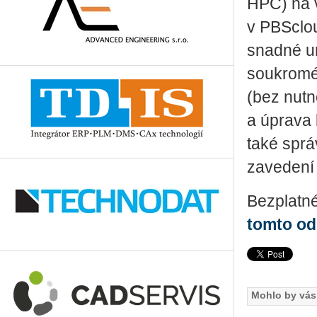
HPC) na 
v PBSclou
snadné um
soukromé
(bez nutn
a úprava 
také správ
zavedení 
Bezplatné
tomto o
Mohlo by vás 