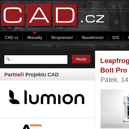
CAD.cz
Aktuality
Strojírenství
Stavebnictví
GIS
Leapfrog
Bolt Pro
Partneři
Projektu CAD
Pátek, 1