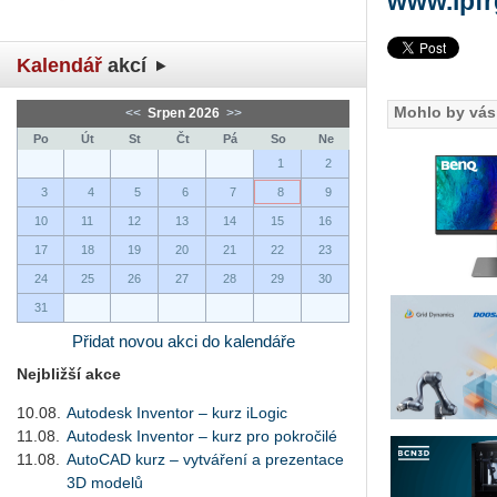
www.lpf
Kalendář
akcí
Mohlo by vás 
<<
Srpen 2026
>>
Po
Út
St
Čt
Pá
So
Ne
1
2
3
4
5
6
7
8
9
10
11
12
13
14
15
16
17
18
19
20
21
22
23
24
25
26
27
28
29
30
31
Přidat novou akci do kalendáře
Nejbližší akce
10.08.
Autodesk Inventor – kurz iLogic
11.08.
Autodesk Inventor – kurz pro pokročilé
11.08.
AutoCAD kurz – vytváření a prezentace
3D modelů