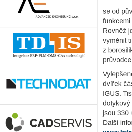
se od pův
funkcemi 
Rovněž je
vyměnit t
z borosil
průvodce 
Vylepšeno
dvířek čá
IGUS. Tis
dotykový 
jsou 330
Další inf