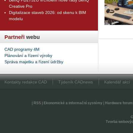
Creative Pro
Digitalizace staveb 2026: od skenu k BIM
modelu
Partneři
webu
CAD programy 4M
Plánování a řízení výroby
Správa majetku a řízení údržby
Kontakty redakce CAD
Týdeník CADnews
Kalendář akcí
|
RSS
|
Ekonomické a informační systémy
|
Hardware forum
Tvorba webovýc