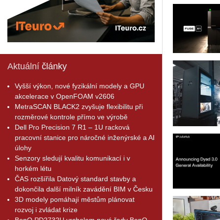
Aktuální
články
Vyšší výkon, nové fyzikální modely a GPU
akcelerace v OpenFOAM v2606
MetraSCAN BLACK2 zvyšuje flexibilitu při
rozměrové kontrole přímo ve výrobě
Dell Pro Precision 7 R1 – 1U racková
pracovní stanice pro náročné inženýrské a AI
úlohy
Senzory sledují kvalitu komunikací i v
horkém létu
ČAS rozšířila Datový standard stavby a
dokončila další milník zavádění BIM v Česku
3D modely pomáhají městům plánovat
rozvoj i zvládat krize
BenQ PD2732U vrcholem nové řady BenQ