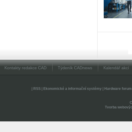
Kontakty redakce CAD
Týdeník CADnews
Kalendář akcí
|
RSS
|
Ekonomické a informační systémy
|
Hardware forum
Tvorba webovýc