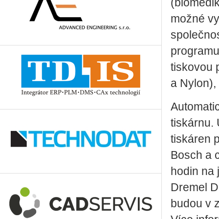
(biomedik
možné využ
společnos
programu
tiskovou 
a Nylon),
Automatic
tiskárnu.
tiskáren 
Bosch a c
hodin na 
Dremel Di
budou v z