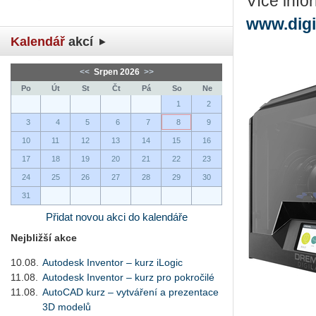
Více info
www.digi
Kalendář
akcí
<<
Srpen 2026
>>
Po
Út
St
Čt
Pá
So
Ne
1
2
3
4
5
6
7
8
9
10
11
12
13
14
15
16
17
18
19
20
21
22
23
24
25
26
27
28
29
30
31
Přidat novou akci do kalendáře
Nejbližší akce
10.08.
Autodesk Inventor – kurz iLogic
11.08.
Autodesk Inventor – kurz pro pokročilé
11.08.
AutoCAD kurz – vytváření a prezentace
3D modelů