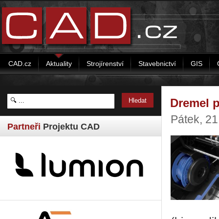
CAD.cz
Aktuality
Strojírenství
Stavebnictví
GIS
Dremel p
Pátek, 2
Partneři
Projektu CAD