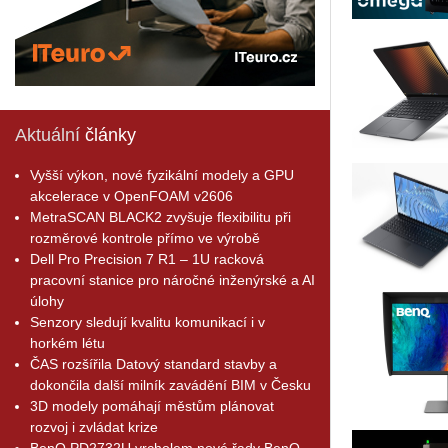
Aktuální
články
Vyšší výkon, nové fyzikální modely a GPU
akcelerace v OpenFOAM v2606
MetraSCAN BLACK2 zvyšuje flexibilitu při
rozměrové kontrole přímo ve výrobě
Dell Pro Precision 7 R1 – 1U racková
pracovní stanice pro náročné inženýrské a AI
úlohy
Senzory sledují kvalitu komunikací i v
horkém létu
ČAS rozšířila Datový standard stavby a
dokončila další milník zavádění BIM v Česku
3D modely pomáhají městům plánovat
rozvoj i zvládat krize
BenQ PD2732U vrcholem nové řady BenQ