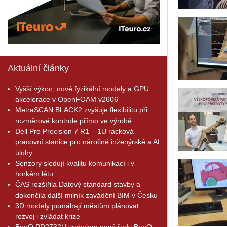
Aktuální
články
Vyšší výkon, nové fyzikální modely a GPU
akcelerace v OpenFOAM v2606
MetraSCAN BLACK2 zvyšuje flexibilitu při
rozměrové kontrole přímo ve výrobě
Dell Pro Precision 7 R1 – 1U racková
pracovní stanice pro náročné inženýrské a AI
úlohy
Senzory sledují kvalitu komunikací i v
horkém létu
ČAS rozšířila Datový standard stavby a
dokončila další milník zavádění BIM v Česku
3D modely pomáhají městům plánovat
rozvoj i zvládat krize
BenQ PD2732U vrcholem nové řady BenQ