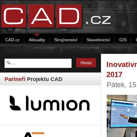
CAD.cz
Aktuality
Strojírenství
Stavebnictví
GIS
Inovativ
2017
Partneři
Projektu CAD
Pátek, 15