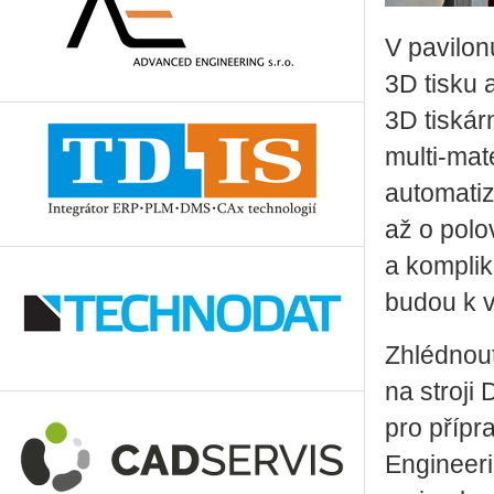
V pavilon
3D tisku 
3D tiskár
multi-mat
automatiz
až o polo
a komplik
budou k v
Zhlédnout
na stroji
pro přípr
Engineeri