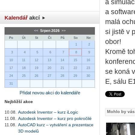
a simulac
a software
Kalendář
akcí
malá ochu
si jistě 
<<
Srpen 2026
>>
Po
Út
St
Čt
Pá
So
Ne
obor!
1
2
Kromě to
3
4
5
6
7
8
9
konferenc
10
11
12
13
14
15
16
17
18
19
20
21
22
23
se koná v
24
25
26
27
28
29
30
E, sálu E
31
Přidat novou akci do kalendáře
Nejbližší akce
Mohlo by vás 
10.08.
Autodesk Inventor – kurz iLogic
11.08.
Autodesk Inventor – kurz pro pokročilé
11.08.
AutoCAD kurz – vytváření a prezentace
3D modelů